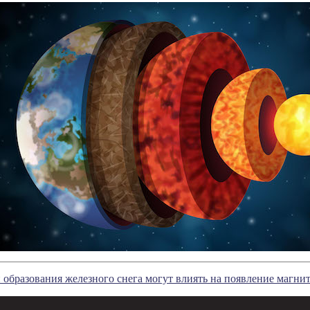
 образования железного снега могут влиять на появление магни