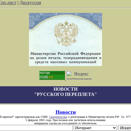
Топ-лист
|
Дискуссия
НОВОСТИ
"РУССКОГО ПЕРЕПЛЕТА"
Новости
й переплет" зарегистрирован как СМИ.
Свидетельство
о регистрации в Министерстве печати РФ: Эл. #77
5 февраля 2001 года. При полном или частичном использовании
материалов ссылка на www.pereplet.ru обязательна.