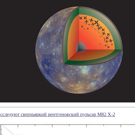
сследуют сверхъяркий рентгеновский пульсар M82 X-2