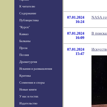
К читателю
Содержание
07.01.2024
NASA гот
Публицистика
16:24
"Курск"
07.01.2024
В поиска
Кавказ
16:09
Балканы
Проза
07.01.2024
Искусств
15:47
Поэзия
Драматургия
Искания и размышления
Критика
Сомнения и споры
Новые книги
У нас в гостях
Издательство