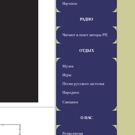
Научпоп
РАДИО
Читают и поют авторы РП
ОТДЫХ
Музеи
Игры
Песни русского застолья
Народное
Смешное
О НАС
Редколлегия