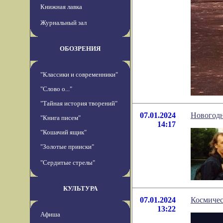
Книжная лавка
Журнальный зал
ОБОЗРЕНИЯ
"Классики и современники"
"Слово о..."
"Тайная история творений"
07.01.2024
Новогодн
"Книга писем"
14:17
"Кошачий ящик"
"Золотые прииски"
"Сердитые стрелы"
КУЛЬТУРА
07.01.2024
Космичес
13:22
Афиша