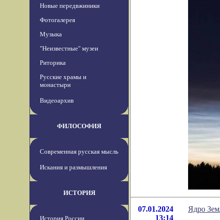
Новые передвжиники
Фотогалерея
Музыка
"Неизвестные" музеи
Риторика
Русские храмы и
монастыри
Видеоархив
ФИЛОСОФИЯ
Современная русская мысль
Искания и размышления
ИСТОРИЯ
07.01.2024
Ядро Зем
13:14
История России