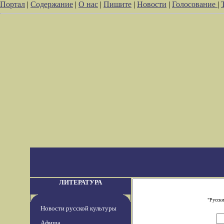
Портал
|
Содержание
|
О нас
|
Пишите
|
Новости
|
Голосование
|
ЛИТЕРАТУРА
"Русски
Новости русской культуры
Афиша