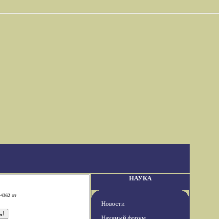
НАУКА
-4362 от
Новости
Научный форум