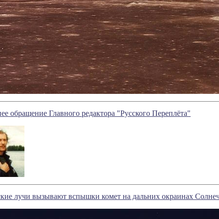
ее обращение Главного редактора "Русского Переплёта"
кие лучи вызывают вспышки комет на дальних окраинах Солне