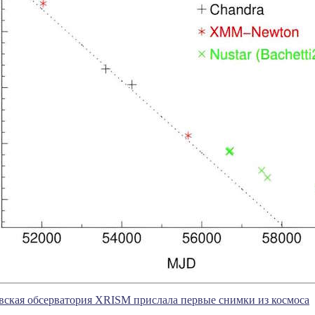
вская обсерватория XRISM прислала первые снимки из космоса