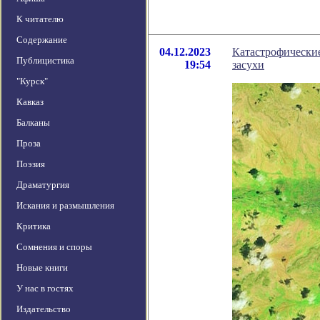
К читателю
Содержание
04.12.2023
Катастрофически
Публицистика
19:54
засухи
"Курск"
Кавказ
Балканы
Проза
Поэзия
Драматургия
Искания и размышления
Критика
Сомнения и споры
Новые книги
У нас в гостях
Издательство