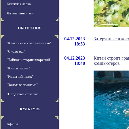
Книжная лавка
Журнальный зал
ОБОЗРЕНИЯ
04.12.2023
Затерянные в кос
"Классики и современники"
18:53
"Слово о..."
04.12.2023
Китай строит гр
"Тайная история творений"
18:48
компьютеров
"Книга писем"
"Кошачий ящик"
"Золотые прииски"
"Сердитые стрелы"
КУЛЬТУРА
Афиша