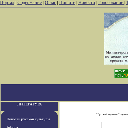
Портал
|
Содержание
|
О нас
|
Пишите
|
Новости
|
Голосование
|
ЛИТЕРАТУРА
"Русский переплет" заре
Новости русской культуры
Афиша