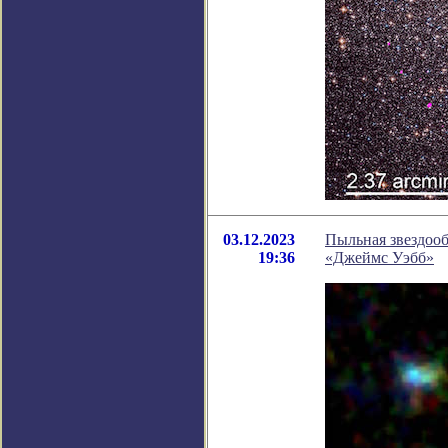
03.12.2023
Пыльная звездооб
19:36
«Джеймс Уэбб»