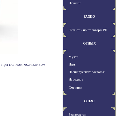
Научпоп
РАДИО
Читают и поют авторы РП
ОТДЫХ
Музеи
, при полном молчаливом
Игры
Песни русского застолья
Народное
Смешное
О НАС
Редколлегия