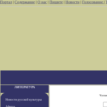
Портал
|
Содержание
|
О нас
|
Пишите
|
Новости
|
Голосование
|
ЛИТЕРАТУРА
"Русски
Новости русской культуры
Афиша