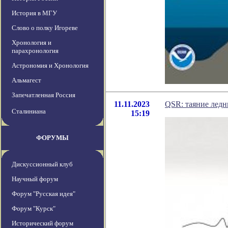
История в МГУ
Слово о полку Игореве
Хронология и
парахронология
Астрономия и Хронология
Альмагест
Запечатленная Россия
11.11.2023
QSR: таяние ледн
Сталиниана
15:19
ФОРУМЫ
Дискуссионный клуб
Научный форум
Форум "Русская идея"
Форум "Курск"
Исторический форум