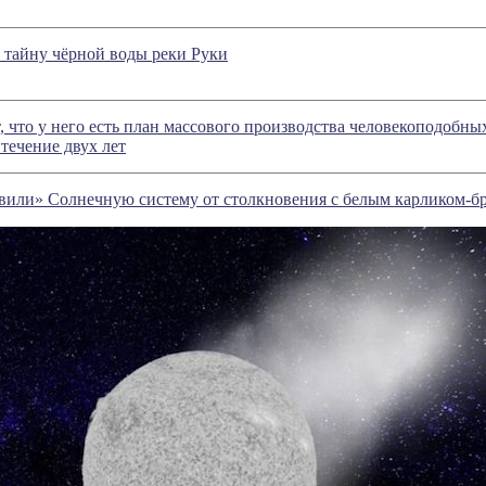
 тайну чёрной воды реки Руки
, что у него есть план массового производства человекоподобны
течение двух лет
вили» Солнечную систему от столкновения с белым карликом-б