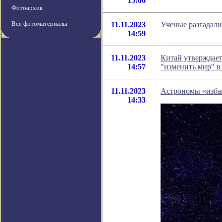
15:06
Фотоархив
Все фотоматериалы
11.11.2023
Ученые разгадали
14:59
11.11.2023
Китай утверждает
14:57
"изменить мир" в 
11.11.2023
Астрономы «изба
14:33