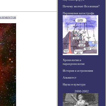
Почему молчит Вселенная?
Парниковая катастрофа
элементов
Хронология и
парахронология
История и астрономия
Альмагест
Наука и культура
2000-2002