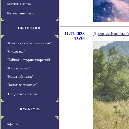
Книжная лавка
Журнальный зал
ОБОЗРЕНИЯ
11.11.2023
Древняя Европа б
15:30
"Классики и современники"
"Слово о..."
"Тайная история творений"
"Книга писем"
"Кошачий ящик"
"Золотые прииски"
"Сердитые стрелы"
КУЛЬТУРА
Афиша