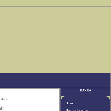
НАУКА
-4362 от
Новости
Научный форум