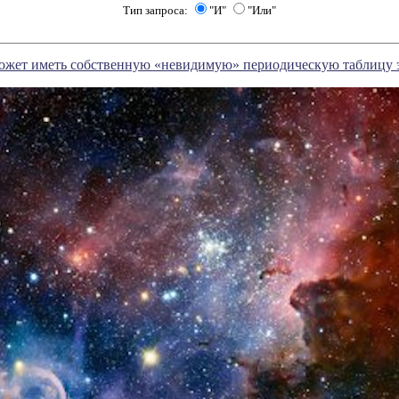
Тип запроса:
"И"
"Или"
может иметь собственную «невидимую» периодическую таблицу 