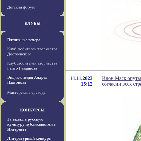
Детский форум
КЛУБЫ
Пятничные вечера
Клуб любителей творчества
Достоевского
Клуб любителей творчества
Гайто Газданова
Энциклопедия Андрея
11.11.2023
Илон Маск опутыв
Платонова
15:12
согласии всех стр
Мастерская перевода
КОНКУРСЫ
За вклад в русскую
культуру публикациями в
Интернете
Литературный конкурс