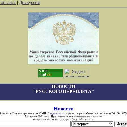
Топ-лист
|
Дискуссия
НОВОСТИ
"РУССКОГО ПЕРЕПЛЕТА"
Новости
й переплет" зарегистрирован как СМИ.
Свидетельство
о регистрации в Министерстве печати РФ: Эл. #77
5 февраля 2001 года. При полном или частичном использовании
материалов ссылка на www.pereplet.ru обязательна.