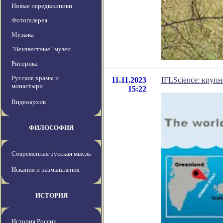
Новые передвжиники
Фотогалерея
Музыка
"Неизвестные" музеи
Риторика
Русские храмы и
11.11.2023
IFLScience: круп
монастыри
15:22
Видеоархив
ФИЛОСОФИЯ
Современная русская мысль
Искания и размышления
ИСТОРИЯ
История России