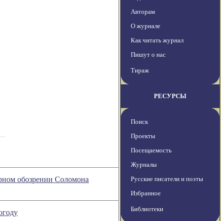
Авторам
О журнале
Как читать журнал
Пишут о нас
Тираж
РЕСУРСЫ
Поиск
Проекты
Посещаемость
Журналы
турном обозрении Соломона
Русские писатели и поэты
Избранное
Библиотеки
огоду