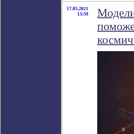
17.05.2021
Модели
13:59
поможе
космич