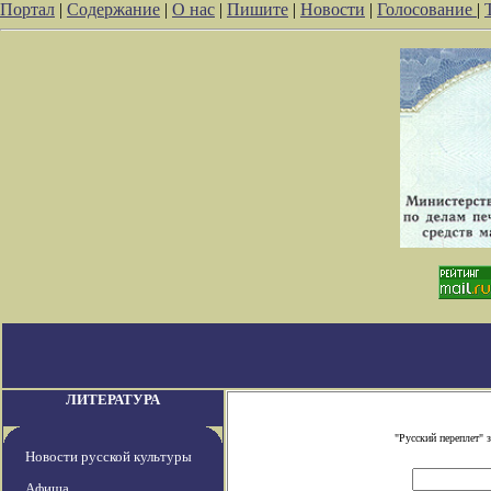
Портал
|
Содержание
|
О нас
|
Пишите
|
Новости
|
Голосование
|
ЛИТЕРАТУРА
"Русский переплет"
Новости русской культуры
Афиша