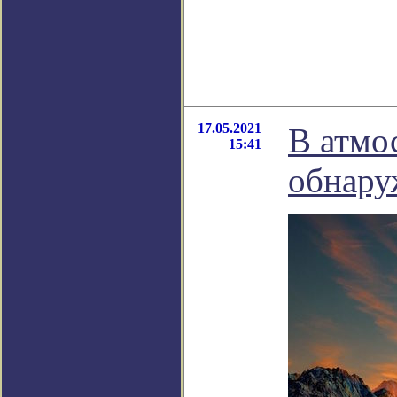
17.05.2021
В атмо
15:41
обнару