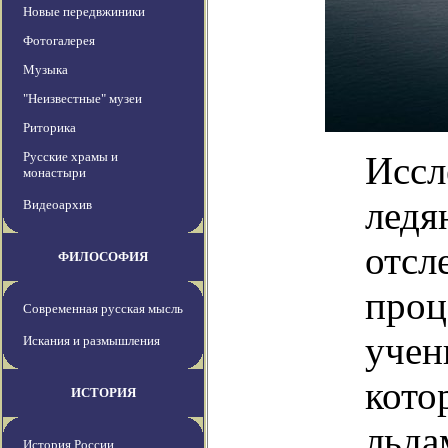
Новые передвжиники
Фотогалерея
Музыка
"Неизвестные" музеи
Риторика
Русские храмы и
Иссл
монастыри
ледя
Видеоархив
отсл
ФИЛОСОФИЯ
проц
Современная русская мысль
учен
Искания и размышления
кото
ИСТОРИЯ
льда
История России