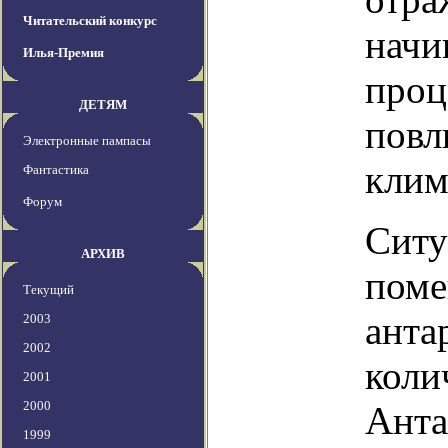
Читательский конкурс
начи
Илья-Премия
проц
ДЕТЯМ
повл
Электронные пампасы
клим
Фантастика
Форум
Ситу
АРХИВ
поме
Текущий
анта
2003
2002
коли
2001
2000
Анта
1999