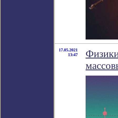
17.05.2021
Физики
13:47
массов