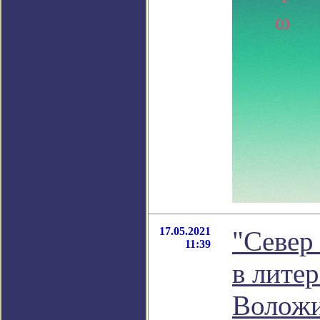
17.05.2021
"Север
11:39
в лите
Волож