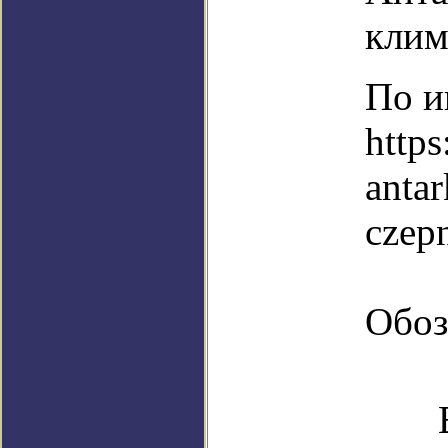
клим
По и
https
anta
czep
Обоз