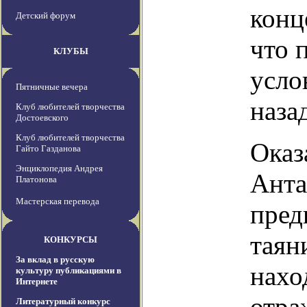
конц
Детский форум
что 
КЛУБЫ
усло
Пятничные вечера
наза
Клуб любителей творчества
Достоевского
Клуб любителей творчества
Оказ
Гайто Газданова
Энциклопедия Андрея
Анта
Платонова
Мастерская перевода
пред
таян
КОНКУРСЫ
За вклад в русскую
нахо
культуру публикациями в
Интернете
отра
Литературный конкурс