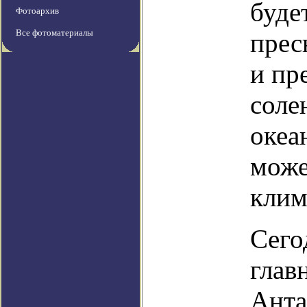
буде
Фотоархив
Все фотоматериалы
прес
и пр
соле
океа
може
клим
Сего
глав
Анта