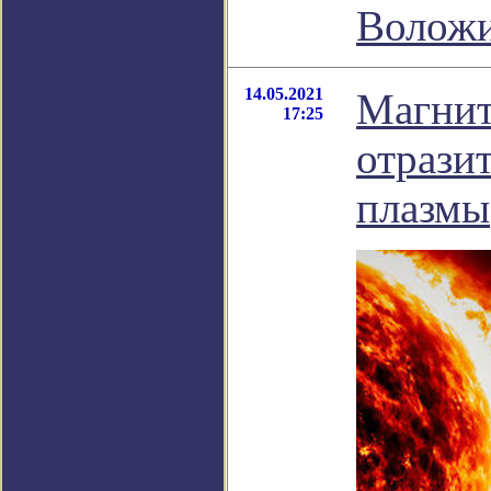
Волож
14.05.2021
Магнит
17:25
отрази
плазмы