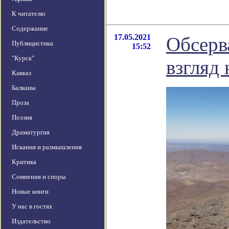
К читателю
Содержание
17.05.2021
Обсерв
Публицистика
15:52
"Курск"
взгляд
Кавказ
Балканы
Проза
Поэзия
Драматургия
Искания и размышления
Критика
Сомнения и споры
Новые книги
У нас в гостях
Издательство