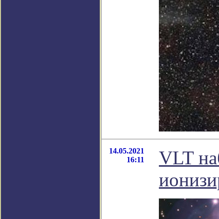
14.05.2021
VLT на
16:11
ионизи