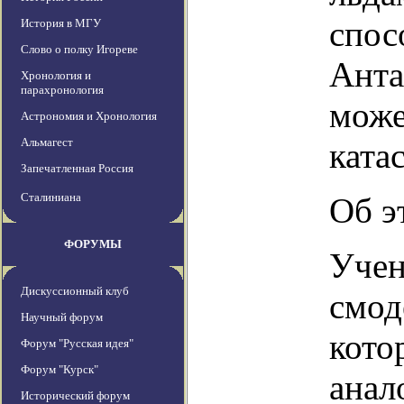
спос
История в МГУ
Слово о полку Игореве
Анта
Хронология и
парахронология
може
Астрономия и Хронология
Альмагест
ката
Запечатленная Россия
Сталиниана
Об э
ФОРУМЫ
Учен
Дискуссионный клуб
смод
Научный форум
кото
Форум "Русская идея"
Форум "Курск"
анал
Исторический форум