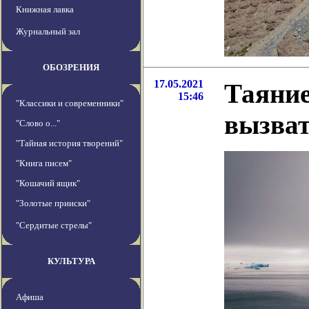
Книжная лавка
Журнальный зал
ОБОЗРЕНИЯ
17.05.2021
Таяние
15:46
"Классики и современники"
вызва
"Слово о..."
"Тайная история творений"
"Книга писем"
"Кошачий ящик"
"Золотые прииски"
"Сердитые стрелы"
КУЛЬТУРА
Афиша