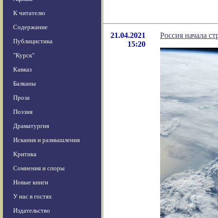
К читателю
Содержание
21.04.2021
Россия начала ст
Публицистика
15:20
"Курск"
Кавказ
Балканы
Проза
Поэзия
Драматургия
Искания и размышления
Критика
Сомнения и споры
Новые книги
У нас в гостях
Издательство