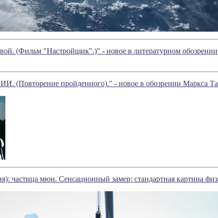
вой. (Фильм "Настройщик".)" - новое в литературном обозрен
 (Повторение пройденного)." - новое в обозрении Маркса Та
ия): частица мюн. Сенсационный замер: стандартная картина фи