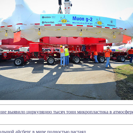
ние выявило циркуляцию тысяч тонн микропластика в атмосфер
ольшой айсберг в мире полностью растаял