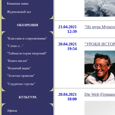
Книжная лавка
Журнальный зал
ОБОЗРЕНИЯ
21.04.2021
"Не мура Мурато
12:39
"Классики и современники"
20.04.2021
"УРОКИ ИСТОРИИ.
"Слово о..."
19:54
"Тайная история творений"
"Книга писем"
"Кошачий ящик"
"Золотые прииски"
"Сердитые стрелы"
20.04.2021
Die Welt (Герман
КУЛЬТУРА
18:00
Афиша