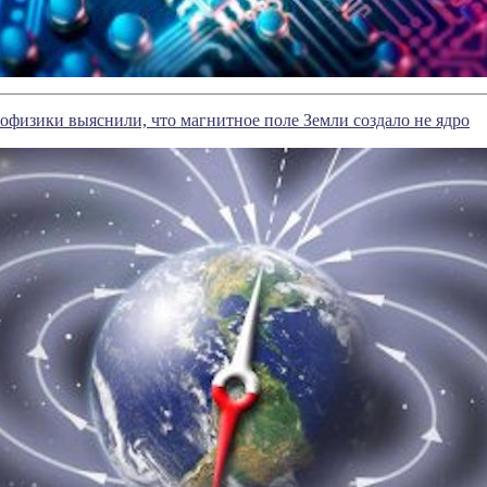
офизики выяснили, что магнитное поле Земли создало не ядро