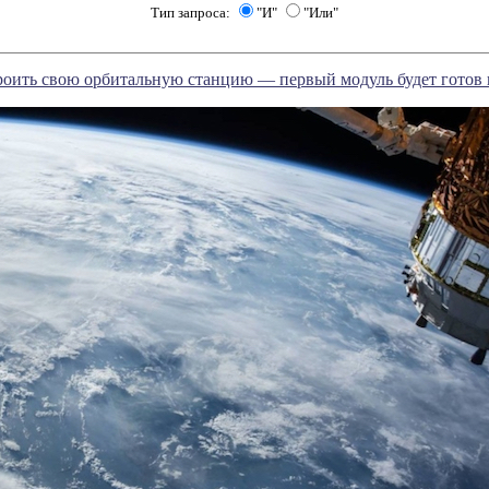
Тип запроса:
"И"
"Или"
роить свою орбитальную станцию — первый модуль будет готов к