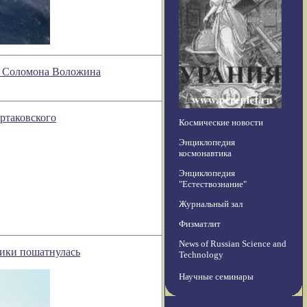
ии Соломона Воложина
ртаковского
Космические новости
Энциклопедия
космонавтика
Энциклопедия
"Естествознание"
Журнальный зал
Физматлит
News of Russian Science and
зики пошатнулась
Technology
Научные семинары