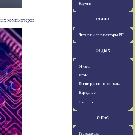
Научпоп
РАДИО
вых компьютеров
Читают и поют авторы РП
ОТДЫХ
Музеи
Игры
Песни русского застолья
Народное
Смешное
О НАС
Редколлегия