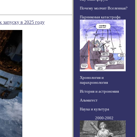
Почему молчит Вселенная?
Парниковая катастрофа
 запуску в 2025 году
Хронология и
парахронология
История и астрономия
Альмагест
Наука и культура
2000-2002