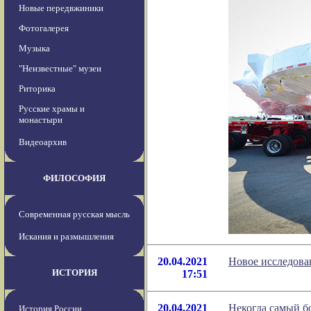
Новые передвжиники
Фотогалерея
Музыка
"Неизвестные" музеи
Риторика
Русские храмы и
монастыри
Видеоархив
ФИЛОСОФИЯ
Современная русская мысль
Искания и размышления
20.04.2021
Новое исследова
ИСТОРИЯ
17:51
20.04.2021
Некогда самый б
История России