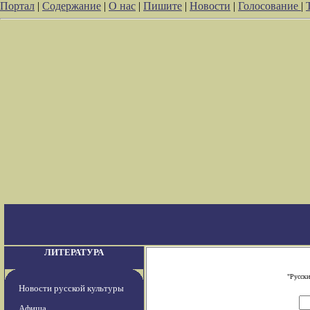
Портал
|
Содержание
|
О нас
|
Пишите
|
Новости
|
Голосование
|
ЛИТЕРАТУРА
"Русски
Новости русской культуры
Афиша