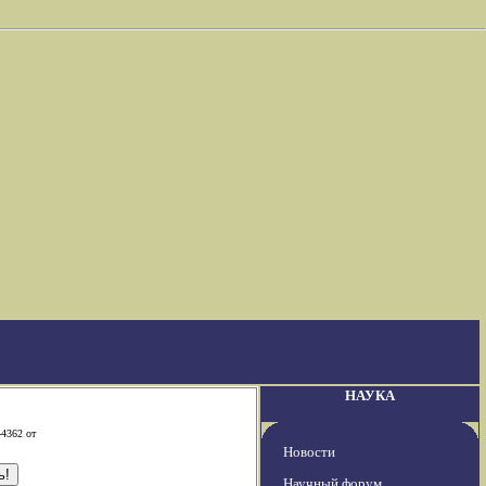
НАУКА
-4362 от
Новости
Научный форум