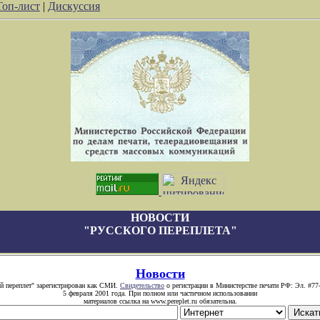
Топ-лист
|
Дискуссия
НОВОСТИ
"РУССКОГО ПЕРЕПЛЕТА"
Новости
й переплет" зарегистрирован как СМИ.
Свидетельство
о регистрации в Министерстве печати РФ: Эл. #77
5 февраля 2001 года. При полном или частичном использовании
материалов ссылка на www.pereplet.ru обязательна.