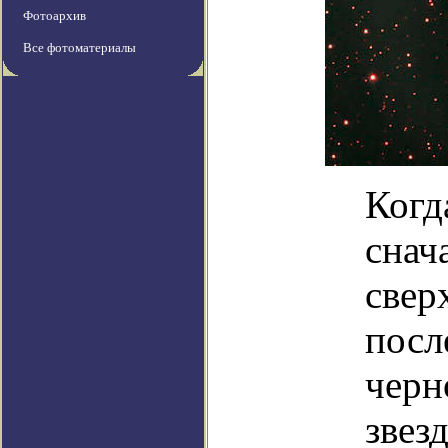
Фотоархив
Все фотоматериалы
Когд
снач
свер
посл
черн
звез