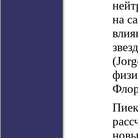
нейт
на с
влия
звез
(Jor
физи
Флор
Пиек
расс
новы