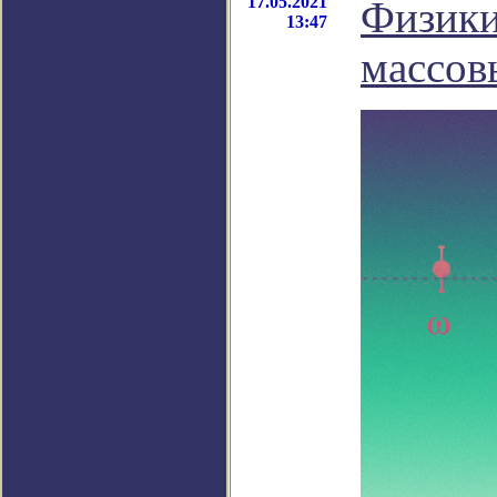
17.05.2021
Физики
13:47
массов