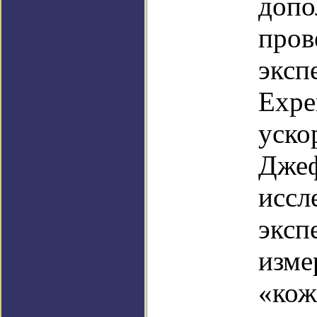
допо
пров
эксп
Expe
уско
Джеф
иссл
эксп
изме
«кож