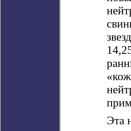
нейт
свин
звез
14,2
ранн
«кож
нейт
прим
Эта 