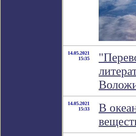
14.05.2021
"Перев
15:35
литера
Волож
14.05.2021
В океа
15:33
вещест