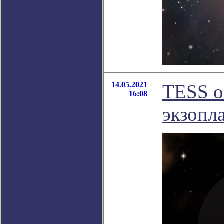
14.05.2021
TESS о
16:08
экзопл