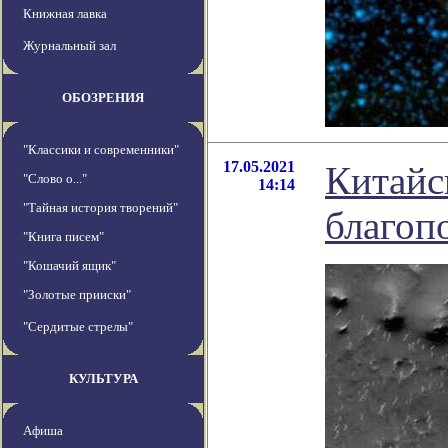
Книжная лавка
Журнальный зал
ОБОЗРЕНИЯ
"Классики и современники"
17.05.2021
Китайс
"Слово о..."
14:14
"Тайная история творений"
благоп
"Книга писем"
"Кошачий ящик"
"Золотые прииски"
"Сердитые стрелы"
КУЛЬТУРА
Афиша