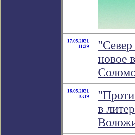
17.05.2021
"Север
11:39
новое 
Соломо
16.05.2021
"Проти
10:19
в лите
Волож