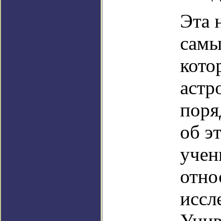
Эта 
самы
кото
астр
поря
об э
учен
отно
иссл
Унив