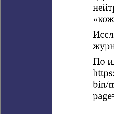
нейт
«кож
Иссл
журн
По и
https
bin/
page