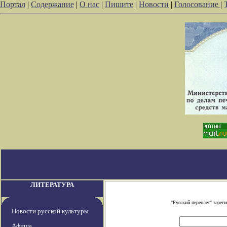
Портал
|
Содержание
|
О нас
|
Пишите
|
Новости
|
Голосование
|
ЛИТЕРАТУРА
"Русский переплет" заре
Новости русской культуры
Афиша