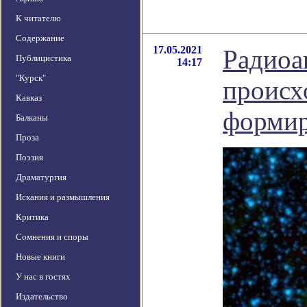
К читателю
Содержание
17.05.2021
Радиоа
Публицистика
14:17
"Курск"
происх
Кавказ
формир
Балканы
Проза
Поэзия
Драматургия
Искания и размышления
Критика
Сомнения и споры
Новые книги
У нас в гостях
Издательство