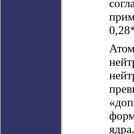
согл
прим
0,28
Атом
нейт
нейт
прев
«доп
форм
ядра