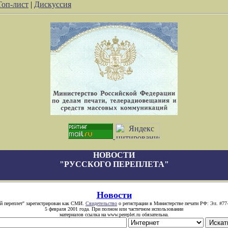
Топ-лист
|
Дискуссия
НОВОСТИ
"РУССКОГО ПЕРЕПЛЕТА"
Новости
й переплет" зарегистрирован как СМИ.
Свидетельство
о регистрации в Министерстве печати РФ: Эл. #77
5 февраля 2001 года. При полном или частичном использовании
материалов ссылка на www.pereplet.ru обязательна.