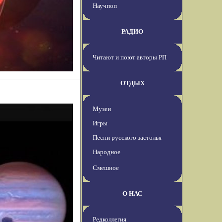
Научпоп
РАДИО
Читают и поют авторы РП
ОТДЫХ
Музеи
Игры
Песни русского застолья
Народное
Смешное
О НАС
Редколлегия