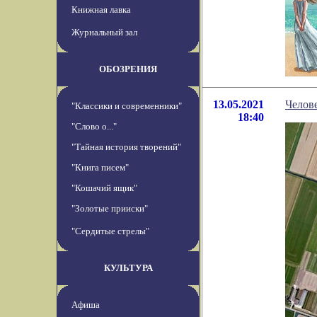
Книжная лавка
Журнальный зал
ОБОЗРЕНИЯ
13.05.2021
Челове
"Классики и современники"
18:40
"Слово о..."
"Тайная история творений"
"Книга писем"
"Кошачий ящик"
"Золотые прииски"
"Сердитые стрелы"
КУЛЬТУРА
Афиша