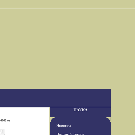
НАУКА
-4362 от
Новости
Научный форум