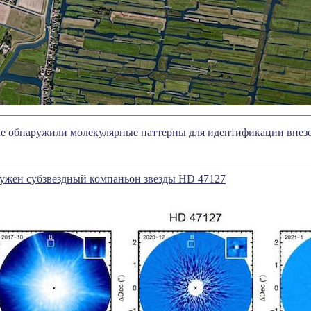
е обнаружили молекулярные паттерны для идентификации внез
ужен субзвездный компаньон звезды HD 47127