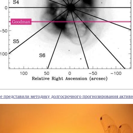
е представили методику долгосрочного прогнозирования актив