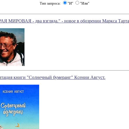
Тип запроса:
"И"
"Или"
АЯ МИРОВАЯ - два взгляда." - новое в обозрении Маркса Тарта
нтация книги "Солнечный бумеранг" Ксении Август.