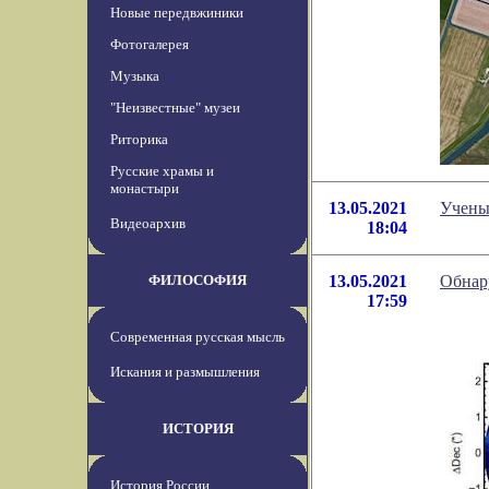
Новые передвжиники
Фотогалерея
Музыка
"Неизвестные" музеи
Риторика
Русские храмы и
монастыри
13.05.2021
Учены
Видеоархив
18:04
ФИЛОСОФИЯ
13.05.2021
Обнар
17:59
Современная русская мысль
Искания и размышления
ИСТОРИЯ
История России