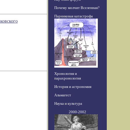
Почему молчит Вселенная?
Парниковая катастрофа
ковского
Хронология и
парахронология
История и астрономия
Альмагест
Наука и культура
2000-2002