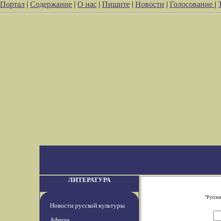
Портал
|
Содержание
|
О нас
|
Пишите
|
Новости
|
Голосование
|
ЛИТЕРАТУРА
"Русски
Новости русской культуры
Афиша