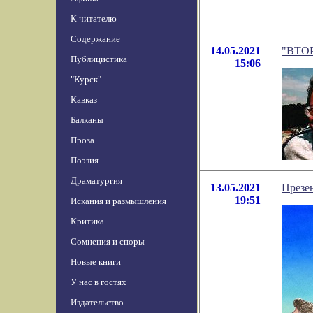
К читателю
Содержание
14.05.2021
"ВТОР
Публицистика
15:06
"Курск"
Кавказ
Балканы
Проза
Поэзия
Драматургия
13.05.2021
Презе
19:51
Искания и размышления
Критика
Сомнения и споры
Новые книги
У нас в гостях
Издательство