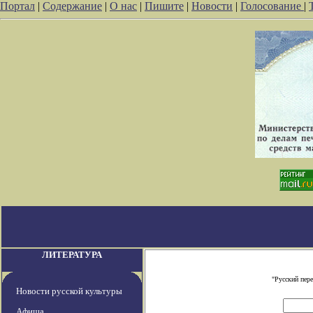
Портал
|
Содержание
|
О нас
|
Пишите
|
Новости
|
Голосование
|
ЛИТЕРАТУРА
"Русский пер
Новости русской культуры
Афиша