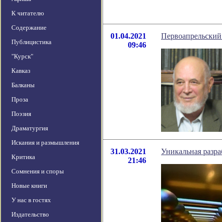
К читателю
Содержание
01.04.2021
Первоапрельский 
Публицистика
09:46
"Курск"
Кавказ
Балканы
Проза
Поэзия
Драматургия
Искания и размышления
31.03.2021
Уникальная разра
Критика
21:46
Сомнения и споры
Новые книги
У нас в гостях
Издательство