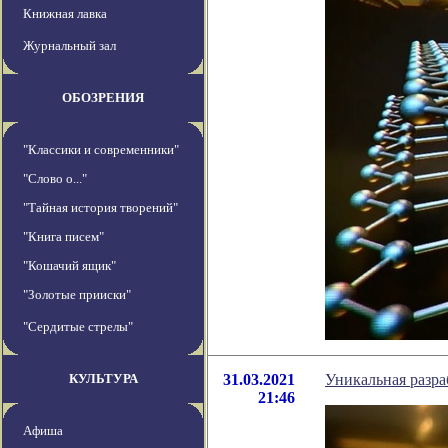
Книжная лавка
Журнальный зал
ОБОЗРЕНИЯ
"Классики и современники"
"Слово о..."
"Тайная история творений"
"Книга писем"
"Кошачий ящик"
"Золотые прииски"
"Сердитые стрелы"
КУЛЬТУРА
31.03.2021
Уникальная разра
21:46
Афиша