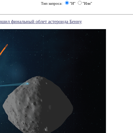
Тип запроса:
"И"
"Или"
ршил финальный облет астероида Бенну