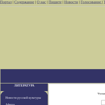
Портал
|
Содержание
|
О нас
|
Пишите
|
Новости
|
Голосование
|
ЛИТЕРАТУРА
"Русски
Новости русской культуры
Афиша