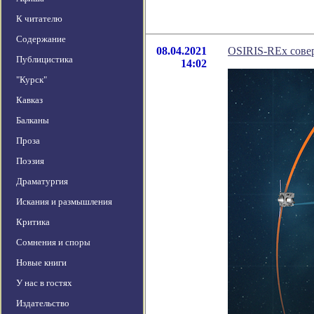
К читателю
Содержание
08.04.2021
OSIRIS-REx сове
Публицистика
14:02
"Курск"
Кавказ
Балканы
Проза
Поэзия
Драматургия
Искания и размышления
Критика
Сомнения и споры
Новые книги
У нас в гостях
Издательство