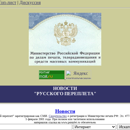
Топ-лист
|
Дискуссия
НОВОСТИ
"РУССКОГО ПЕРЕПЛЕТА"
Новости
й переплет" зарегистрирован как СМИ.
Свидетельство
о регистрации в Министерстве печати РФ: Эл. #77
5 февраля 2001 года. При полном или частичном использовании
материалов ссылка на www.pereplet.ru обязательна.