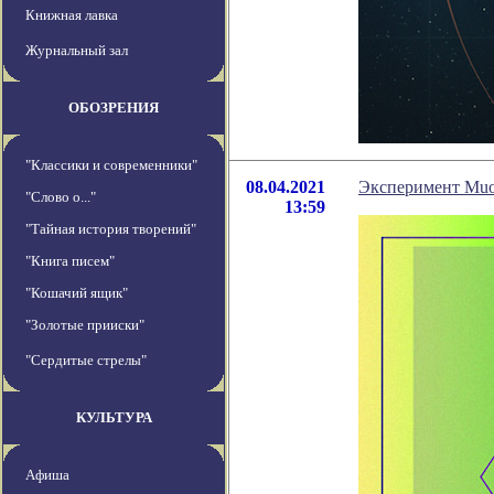
Книжная лавка
Журнальный зал
ОБОЗРЕНИЯ
"Классики и современники"
08.04.2021
Эксперимент Muo
"Слово о..."
13:59
"Тайная история творений"
"Книга писем"
"Кошачий ящик"
"Золотые прииски"
"Сердитые стрелы"
КУЛЬТУРА
Афиша