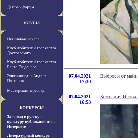
Детский форум
КЛУБЫ
Пятничные вечера
Клуб любителей творчества
Достоевского
Клуб любителей творчества
Гайто Газданова
Энциклопедия Андрея
07.04.2021
Выбросы от майни
Платонова
17:30
Мастерская перевода
07.04.2021
Компания Илона 
16:53
КОНКУРСЫ
За вклад в русскую
культуру публикациями в
Интернете
Литературный конкурс