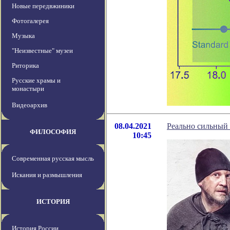
Новые передвжиники
Фотогалерея
Музыка
"Неизвестные" музеи
Риторика
Русские храмы и
монастыри
Видеоархив
08.04.2021
Реально сильный
ФИЛОСОФИЯ
10:45
Современная русская мысль
Искания и размышления
ИСТОРИЯ
История России