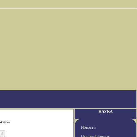
НАУКА
-4362 от
Новости
Научный форум