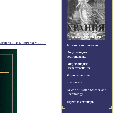
магнитного момента мюона
Космические новости
Энциклопедия
космонавтика
Энциклопедия
"Естествознание"
Журнальный зал
Физматлит
News of Russian Science and
Technology
Научные семинары