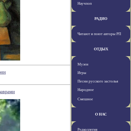
Научпоп
РАДИО
Читают и поют авторы РП
ОТДЫХ
Музеи
онн
Игры
Песни русского застолья
Народное
заврами
Смешное
О НАС
Редколлегия