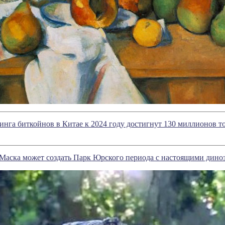
нга биткойнов в Китае к 2024 году достигнут 130 миллионов т
Маска может создать Парк Юрского периода с настоящими дино