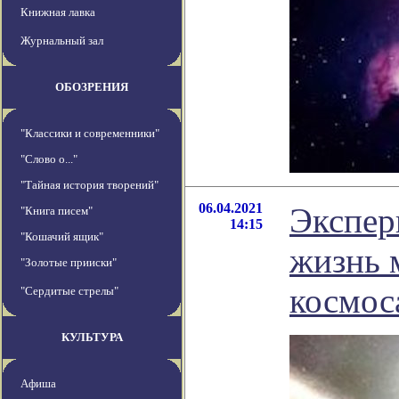
Книжная лавка
Журнальный зал
ОБОЗРЕНИЯ
"Классики и современники"
"Слово о..."
"Тайная история творений"
06.04.2021
Экспер
"Книга писем"
14:15
"Кошачий ящик"
жизнь 
"Золотые прииски"
космос
"Сердитые стрелы"
КУЛЬТУРА
Афиша