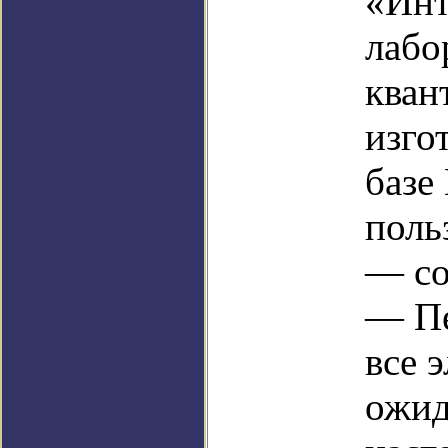
«Инт
лабо
кван
изго
базе
поль
— со
— Пе
все 
ожид