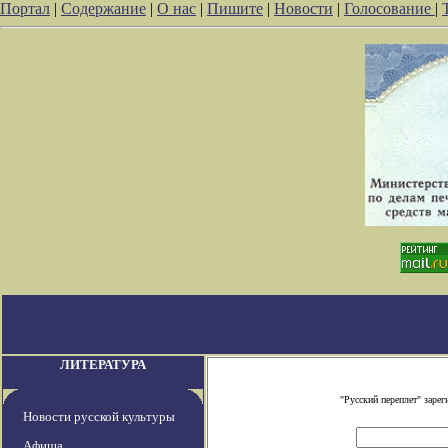
Портал
|
Содержание
|
О нас
|
Пишите
|
Новости
|
Голосование
|
ЛИТЕРАТУРА
"Русский переплет" заре
Новости русской культуры
Афиша