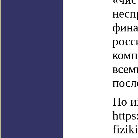
несп
фина
росс
комп
всем
посл
По и
https
fizik