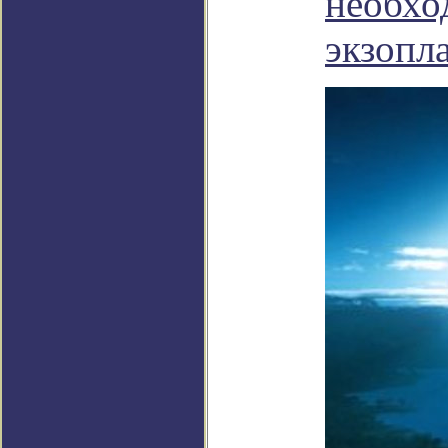
необхо
экзопл