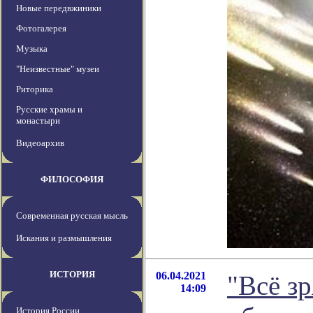
Новые передвжиники
Фотогалерея
Музыка
"Неизвестные" музеи
Риторика
Русские храмы и
монастыри
Видеоархив
ФИЛОСОФИЯ
Современная русская мысль
Искания и размышления
ИСТОРИЯ
06.04.2021
"Всё зр
14:09
История России