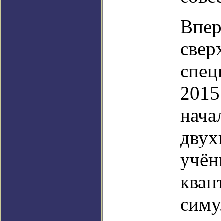
Впер
свер
спец
2015
нача
двух
учён
кван
симу