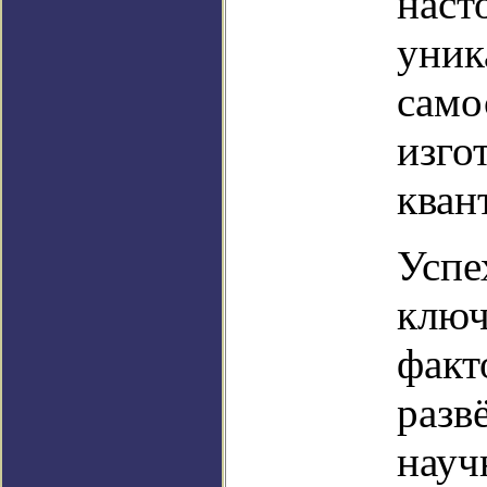
наст
уник
само
изго
кван
Успе
ключ
факт
разв
науч