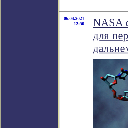
06.04.2021
NASA с
12:50
для пе
дальне