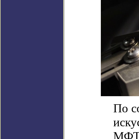
По с
иску
МФТИ