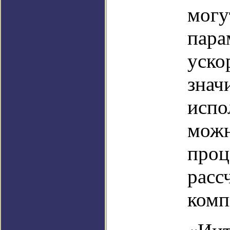
могу
пара
уско
знач
испо
можн
проц
расс
комп