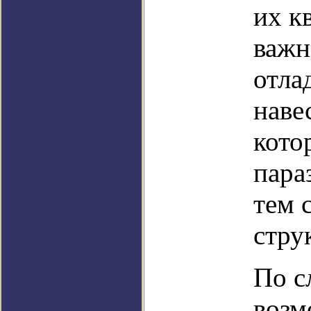
их к
важн
отла
наве
кото
пара
тем 
стру
По с
возм