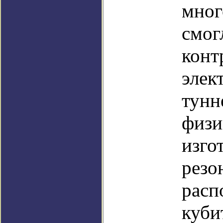
мног
смог
конт
элек
тунн
физи
изго
резо
расп
куби