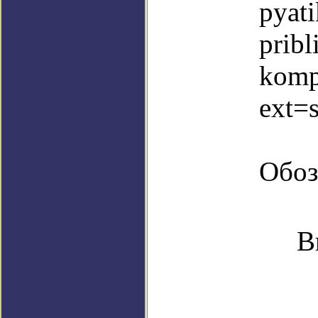
pyati
pribl
komp
ext=
Обоз
В