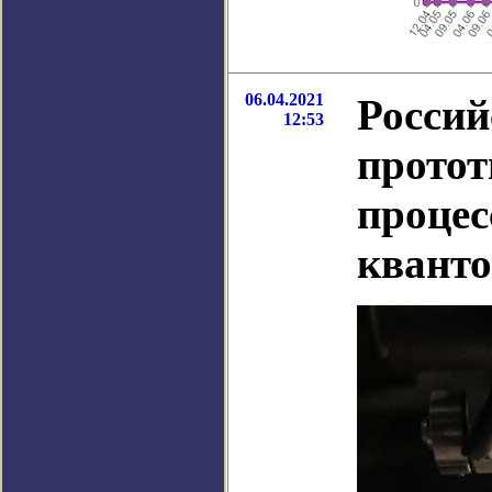
06.04.2021
Россий
12:53
протот
процес
кванто