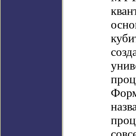
кван
осно
куби
созд
унив
проц
Форм
назв
проц
совс