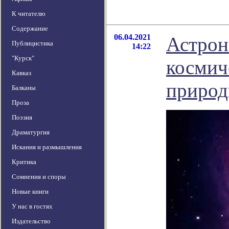
К читателю
Содержание
06.04.2021
Астрон
Публицистика
14:22
"Курск"
космич
Кавказ
приро
Балканы
Проза
Поэзия
Драматургия
Искания и размышления
Критика
Сомнения и споры
Новые книги
У нас в гостях
Издательство