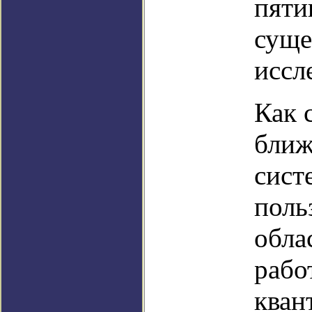
пяти
суще
иссл
Как 
ближ
сист
поль
обла
рабо
кван