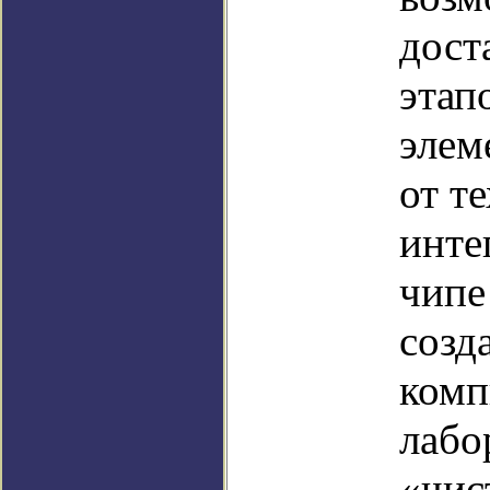
дост
этап
элем
от т
инте
чипе
созд
комп
лабо
«чис