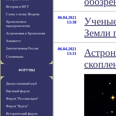
обозре
История в МГУ
Слово о полку Игореве
06.04.2021
Ученые
Хронология и
13:38
парахронология
Земли 
Астрономия и Хронология
Альмагест
Запечатленная Россия
06.04.2021
Астрон
13:31
Сталиниана
скопле
ФОРУМЫ
Дискуссионный клуб
Научный форум
Форум "Русская идея"
Форум "Курск"
Исторический форум