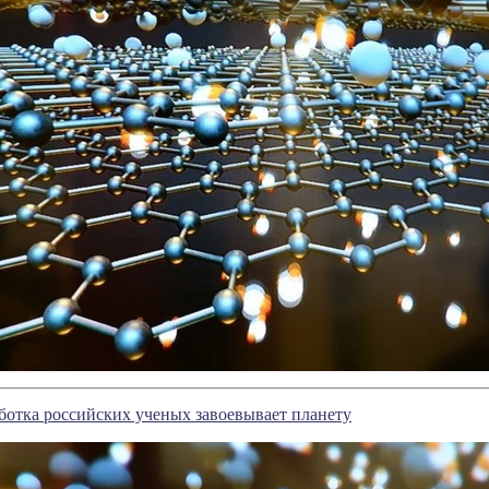
ботка российских ученых завоевывает планету