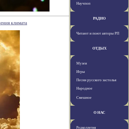
Научпоп
РАДИО
нения климата
Читают и поют авторы РП
ОТДЫХ
Музеи
Игры
Песни русского застолья
Народное
Смешное
О НАС
Редколлегия