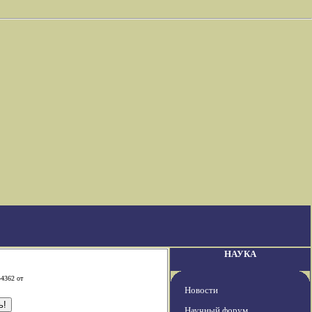
НАУКА
-4362 от
Новости
Научный форум