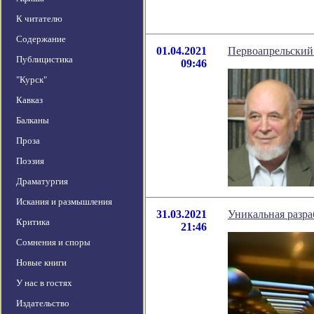
К читателю
Содержание
01.04.2021
Первоапрельский 
Публицистика
09:46
"Курск"
Кавказ
Балканы
Проза
Поэзия
Драматургия
Искания и размышления
31.03.2021
Уникальная разра
Критика
21:46
Сомнения и споры
Новые книги
У нас в гостях
Издательство