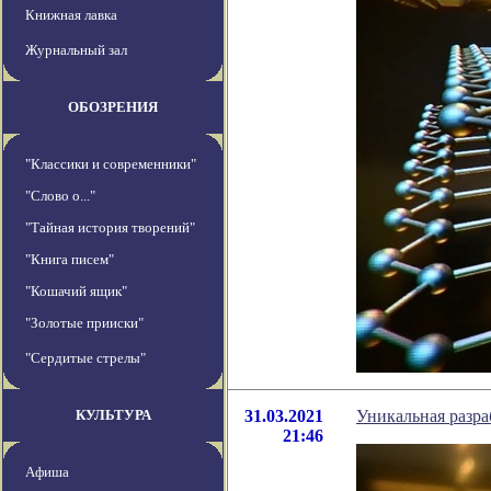
Книжная лавка
Журнальный зал
ОБОЗРЕНИЯ
"Классики и современники"
"Слово о..."
"Тайная история творений"
"Книга писем"
"Кошачий ящик"
"Золотые прииски"
"Сердитые стрелы"
КУЛЬТУРА
31.03.2021
Уникальная разра
21:46
Афиша