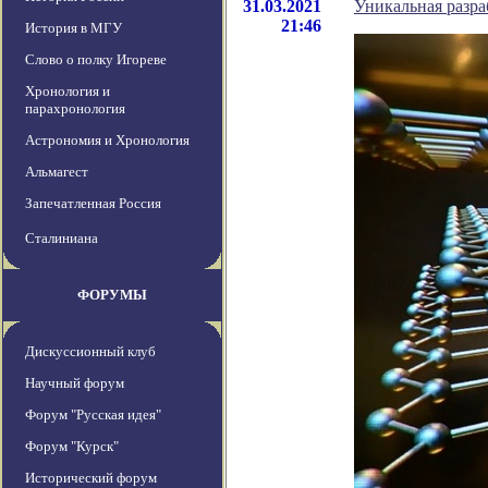
31.03.2021
Уникальная разра
21:46
История в МГУ
Слово о полку Игореве
Хронология и
парахронология
Астрономия и Хронология
Альмагест
Запечатленная Россия
Сталиниана
ФОРУМЫ
Дискуссионный клуб
Научный форум
Форум "Русская идея"
Форум "Курск"
Исторический форум