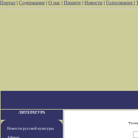
Портал
|
Содержание
|
О нас
|
Пишите
|
Новости
|
Голосование
|
ЛИТЕРАТУРА
"Русски
Новости русской культуры
Афиша