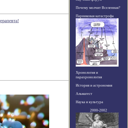
Почему молчит Вселенная?
Парниковая катастрофа
ерапевта!
Хронология и
парахронология
История и астрономия
Альмагест
Наука и культура
2000-2002