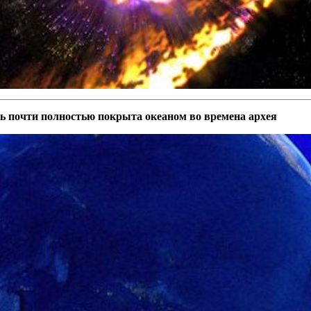
ь почти полностью покрыта океаном во времена архея