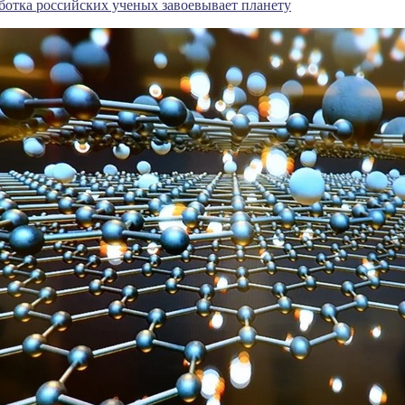
ботка российских ученых завоевывает планету