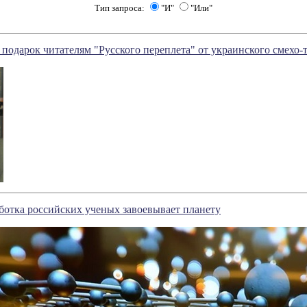
Тип запроса:
"И"
"Или"
подарок читателям "Русского переплета" от украинского смехо-т
ботка российских ученых завоевывает планету