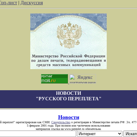
Топ-лист
|
Дискуссия
НОВОСТИ
"РУССКОГО ПЕРЕПЛЕТА"
Новости
й переплет" зарегистрирован как СМИ.
Свидетельство
о регистрации в Министерстве печати РФ: Эл. #77
5 февраля 2001 года. При полном или частичном использовании
материалов ссылка на www.pereplet.ru обязательна.