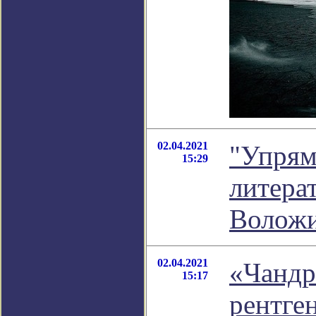
02.04.2021
"Упрям
15:29
литера
Волож
02.04.2021
«Чандр
15:17
рентге