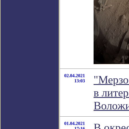
02.04.2021
"Мерзо
13:03
в лите
Волож
01.04.2021
В окре
17:16