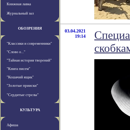
Книжная лавка
Журнальный зал
ОБОЗРЕНИЯ
03.04.2021
Специа
19:14
"Классики и современники"
скобка
"Слово о..."
"Тайная история творений"
"Книга писем"
"Кошачий ящик"
"Золотые прииски"
"Сердитые стрелы"
КУЛЬТУРА
Афиша