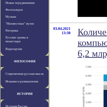
Новые передвжиники
Фотогалерея
Музыка
"Неизвестные" музеи
03.04.2021
Количе
Риторика
13:38
Русские храмы и
компью
монастыри
Видеоархив
6,2 млр
ФИЛОСОФИЯ
Современная русская мысль
Искания и размышления
ИСТОРИЯ
История России