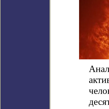
Анал
акти
чело
деся