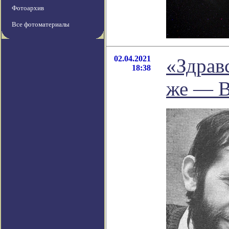
Фотоархив
Все фотоматериалы
02.04.2021
«Здравс
18:38
же — В