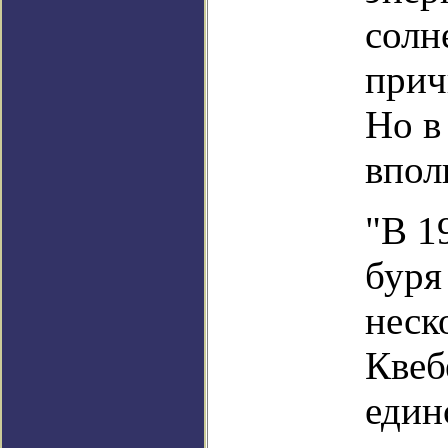
солн
прич
Но в
впол
"В 1
буря
неск
Квеб
един