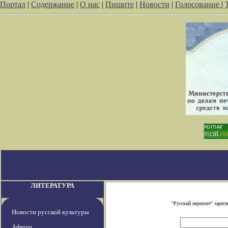
Портал
|
Содержание
|
О нас
|
Пишите
|
Новости
|
Голосование
|
ЛИТЕРАТУРА
"Русский переплет" заре
Новости русской культуры
Афиша