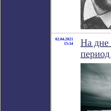
02.04.2021
На дне
15:34
период