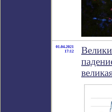
01.04.2021
Велики
17:12
падени
велика