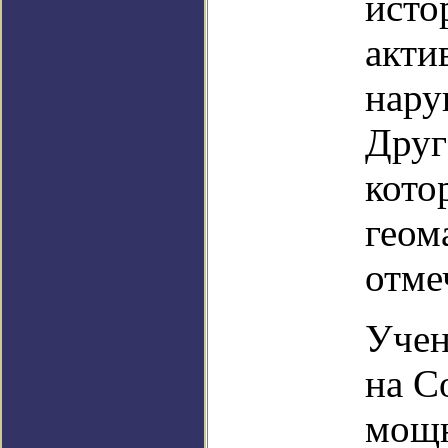
исто
акти
нару
Друг
кото
геом
отме
Учен
на С
мощн