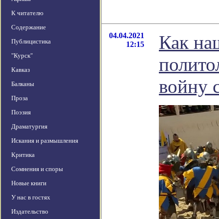
К читателю
Содержание
04.04.2021
Как на
Публицистика
12:15
"Курск"
полито
Кавказ
войну 
Балканы
Проза
Поэзия
Драматургия
Искания и размышления
Критика
Сомнения и споры
Новые книги
У нас в гостях
Издательство