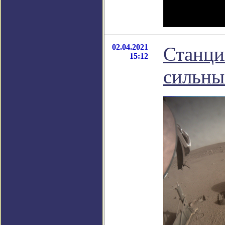
02.04.2021
Станци
15:12
сильны