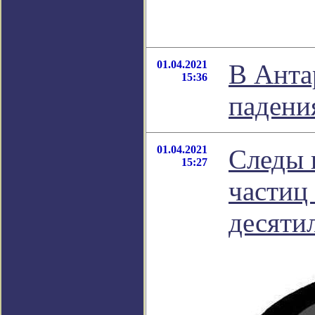
01.04.2021
В Анта
15:36
падени
01.04.2021
Следы 
15:27
частиц
десяти