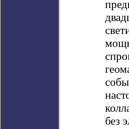
пред
двад
свет
мощн
спро
геом
собы
наст
колл
без 