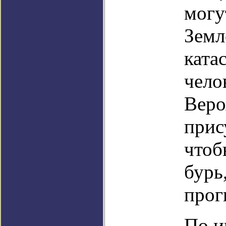
могу
Земл
ката
чело
Веро
прису
чтоб
бурь
прог
По и