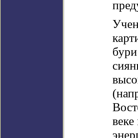
пред
Учен
карт
бури
сиян
высо
(нап
Вост
веке
энер