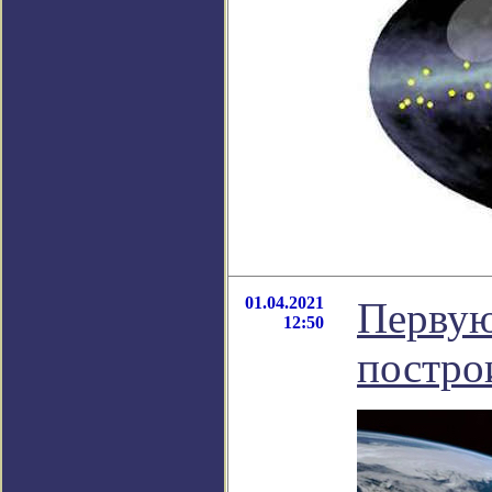
01.04.2021
Первую
12:50
построи