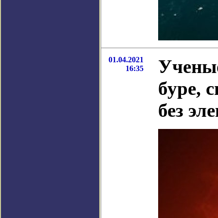
01.04.2021
Ученые
16:35
буре, 
без эл