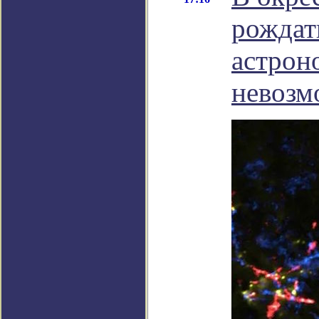
рождат
астрон
невозм