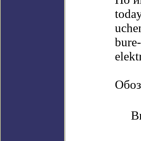
toda
uche
bure-
elekt
Обоз
В