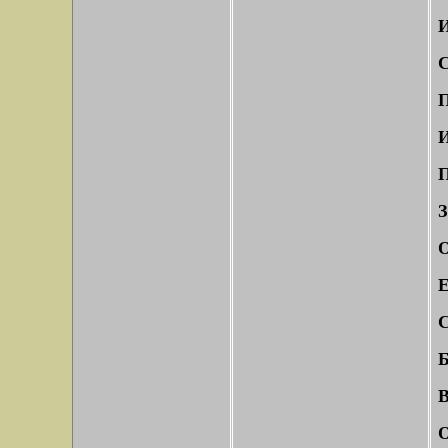
И
С
П
И
П
З
О
Е
С
Б
В
О