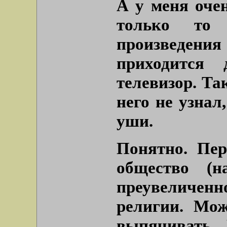
А у меня оче
только то
произведен
приходится 
телевизор. Та
него не узнал
уши.
Понятно. Пер
общество (н
преувеличен
религии. Мо
выпячивать. 