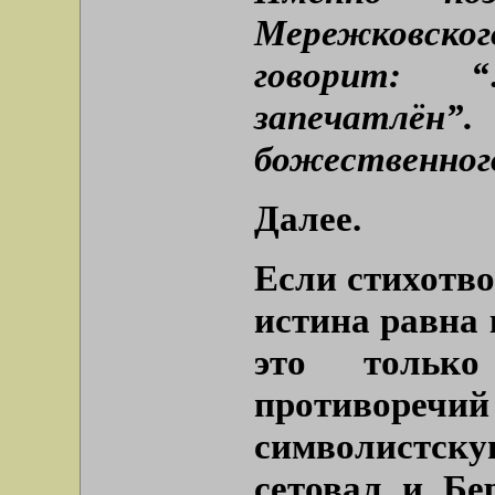
Мережковског
говорит: 
запечатл
божественного
Далее.
Если стихотв
истина равна к
это тольк
противоре
символистску
сетовал и Бе