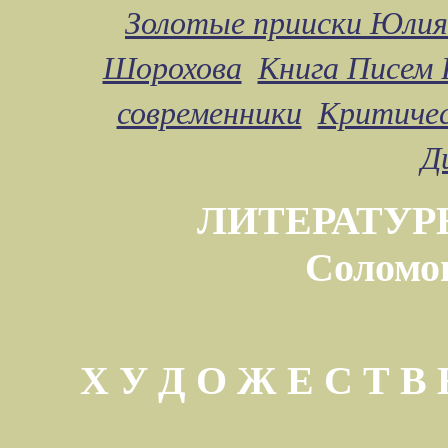
Золотые прииски Юлия
Шорохова
Книга Писем 
современники
Критичес
Д
ЛИТЕРАТУР
Соломо
Х У Д О Ж Е С Т 