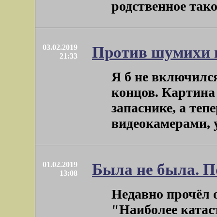
родственное такое 
03.02.2019
Против шумихи 
21:33
Я б не включился,
концов. Картина
запаснике, а тепе
видеокамерами, у
01.02.2019
Была не была. П
13:08
Недавно прочёл 
"Наиболее катас