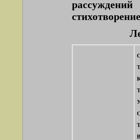
рассуждени
стихотворени
Л
О
Т
К
Т
У
С
Т
В