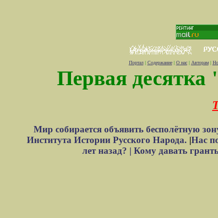
Портал
|
Содержание
|
О нас
|
Авторам
|
Но
Первая десятка 
Т
Мир собирается объявить бесполётную зон
Института Истории Русского Народа.
|
Нас п
лет назад? |
Кому давать грант