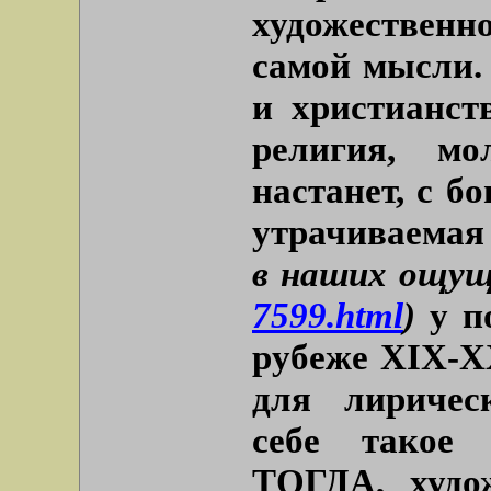
художественн
самой мысли.
и христианст
религия, мо
настанет, с б
утрачиваемая
в наших ощущ
7599.html
)
у по
рубеже XIX-X
для лиричес
себе такое
ТОГДА, худо