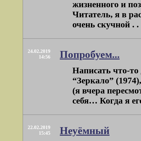
жизненного и поз
Читатель, я в ра
очень скучной . . 
24.02.2019
Попробуем...
14:56
Написать что-то
“Зеркало” (1974)
(я вчера пересм
себя… Когда я его 
22.02.2019
Неуёмный
15:45