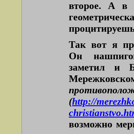
второе. А в
геометри
процитируешь
Так вот я пр
Он нашпиго
заметил и Б
Мережк
противополо
(
http://merezhk
christianstvo.ht
возможно мерц