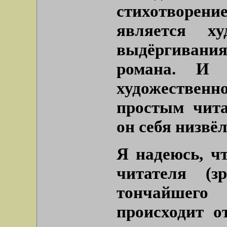
стихотворен
является х
выдёргиван
романа. И 
художественн
простым чита
он себя низвё
Я надеюсь, чт
читателя (з
тончайшего
происходит о