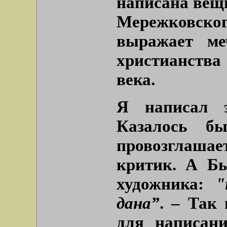
написана вещь
Мережковск
выражает ме
христианства
века.
Я написал э
Казалось б
провозглашае
критик. А Бы
художника:
"
дана”
. – Так 
для написан