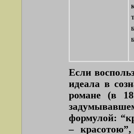
К
Т
Б
Б
Если восполь
идеала в созн
романе (в 18
задумывавше
формулой: “к
– красотою”,