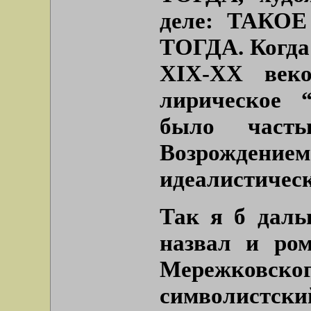
деле: ТАКОЕ 
ТОГДА. Когда 
XIX-XX веко
лирическое 
было часть
Возрождени
идеалистичес
Так я б даль
назвал и ро
Мережков
символис