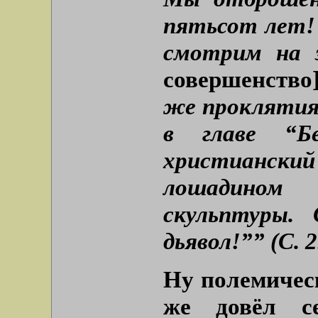
пятьсот лет!
смотрим на 
совершенство
же проклятиям
в главе “Б
христианский
лошадином 
скульптуры.
дьявол!”” (С. 2
Ну полемичес
же довёл с