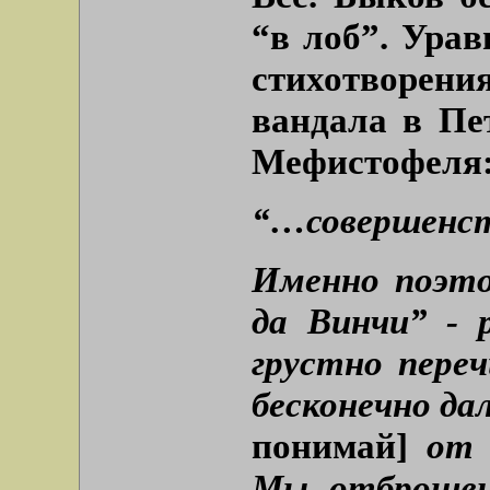
“в лоб”. Ура
стихотворения
вандала в Пе
Мефистофеля
“…совершенст
Именно поэто
да Винчи” - 
грустно пере
бесконечно да
понимай]
от с
Мы отброшен