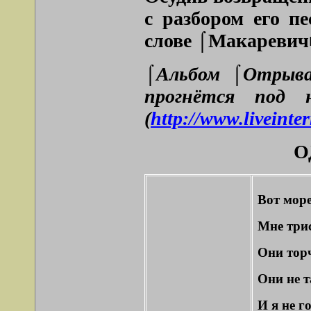
с разбором его п
слове ⌠Макаревич■
⌠Альбом ⌠Отрыва
прогнётся по
(
http://www.liveinte
О
Вот мор
Мне трис
Они торч
Они не т
И я не г