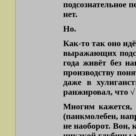
подсознательное п
нет.
Но.
Как-то так оно ид
выражающих подсо
года живёт без на
производству поня
даже в хулиганс
ранжировал, что √ 
Многим кажется, 
(панкмолебен, нап
не наоборот. Вон,
никакой глубины в