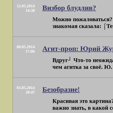
12.05.2014
Визбор блудлив?
14:38
Можно пожаловаться? 
знакомая сказала: ⌠Теп
08.05.2014
Агит-проп: Юрий Жу
17:06
Вдруг┘ Что-то неожида
чем агитка за своё. Ю.
03.05.2014
Безобразие!
20:47
Красивая это картина?
важно знать, в какой с