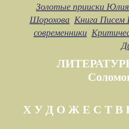
Золотые прииски Юлия
Шорохова
Книга Писем 
современники
Критичес
Д
ЛИТЕРАТУР
Соломо
Х У Д О Ж Е С Т 