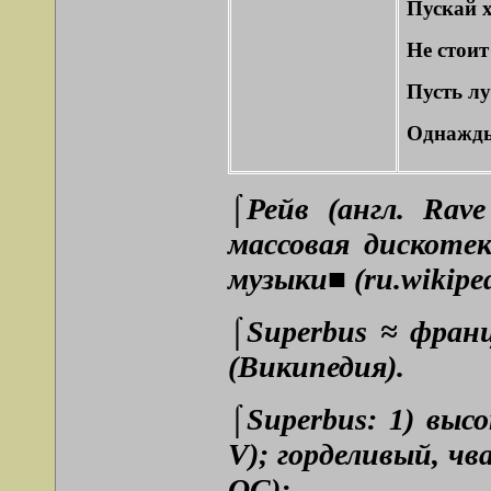
Пускай 
Не стоит
Пусть лу
Однажды 
⌠Рейв (англ. Rave
массовая дискоте
музыки■ (ru.wikiped
⌠Superbus ≈ франц
(Википедия).
⌠Superbus: 1) высо
V); горделивый, чв
QC);