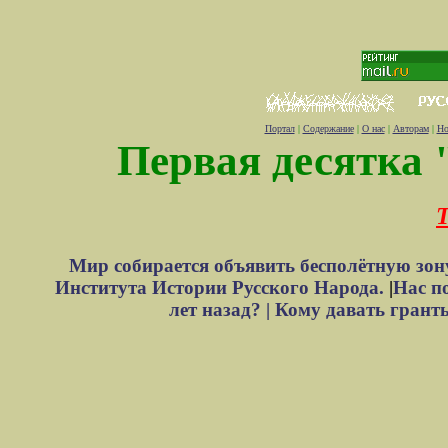
Портал
|
Содержание
|
О нас
|
Авторам
|
Но
Первая десятка 
Т
Мир собирается объявить бесполётную зон
Института Истории Русского Народа.
|
Нас п
лет назад? |
Кому давать грант