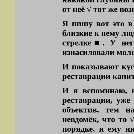
от неё √ тот же в
Я пишу вот это в
близкие к нему лю
стрелке■. У нег
изнасиловали моло
И показывают кус
реставрации капи
И я вспоминаю, к
реставрации, уже
объектив, тем н
невдомёк, что то 
порядке, и ему н