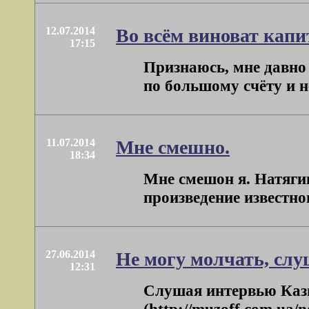
12.07.2014
Во всём виноват капи
17:15
Признаюсь, мне давно 
по большому счёту и не
11.07.2014
Мне смешно.
18:34
Мне смешон я. Натягив
произведение известног
27.06.2014
Не могу молчать, слу
12:31
Слушая интервью Каз