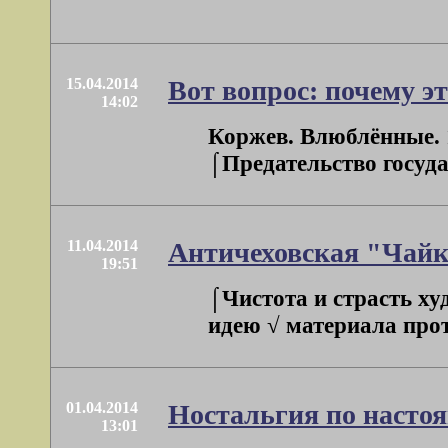
15.04.2014
Вот вопрос: почему эт
14:02
Коржев. Влюблённые. 
⌠Предательство госуда
11.04.2014
Античеховская "Чайк
19:51
⌠Чистота и страсть ху
идею √ материала проти
01.04.2014
Ностальгия по настоя
13:01