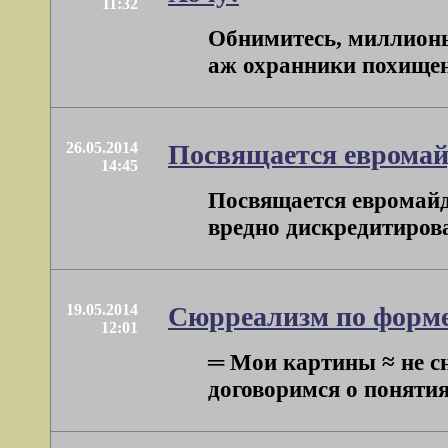
11:32
Обнимитесь, миллионы!
аж охранники похищенн
26.05.2014
Посвящается евромайд
14:45
Посвящается евромайда
вредно дискредитирова
19.05.2014
Сюрреализм по форме,
12:01
═ Мои картины ≈ не с
договоримся о понятиях