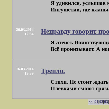
Я удивился, услышав в
Ингушетии, где кланы.
26.03.2014
Неправду говорит про
12:54
Я атеист. Воинствующи
Всё пронизывает. А нав
16.03.2014
Трепло.
19:39
Стихи. Не стоит ждать
Плевками смоют грязь,
<<
91
|
92
|
93
|