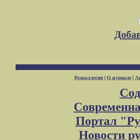
Доба
Редколлегия
|
О журнале
|
А
Сод
Современна
Портал "Ру
Новости р