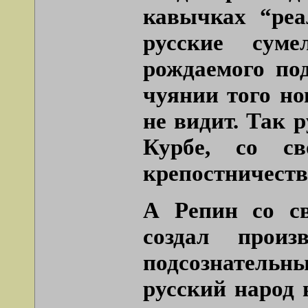
кавычках “реа
русские суме
рождаемого по
чуянии того но
не видит. Так 
Курбе, со с
крепостничества
А Репин со св
создал произ
подсознательн
русский народ 