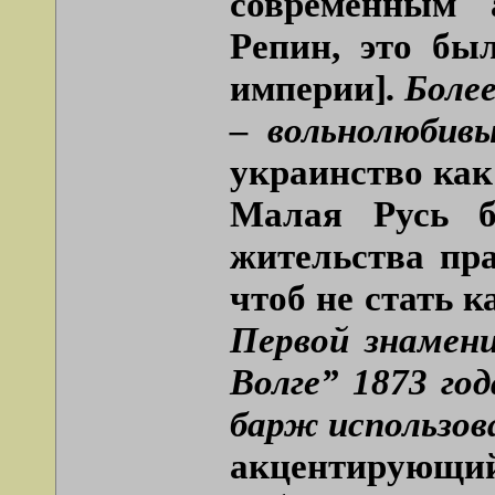
современным 
Репин, это бы
империи]
. Боле
– вольнолюбив
украинство как
Малая Русь б
жительства пр
чтоб не стать 
Первой знамен
Волге” 1873 го
барж использов
акцентирующий