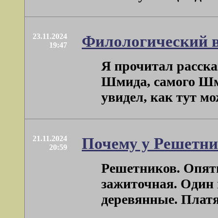
23.11.2024
Филологический в
19:47
Я прочитал расска
Шмида, самого Шмид
увидел, как тут мож
21.11.2024
Почему у Решетни
20:59
Решетников. Опять
зажиточная. Один 
деревянные. Платян