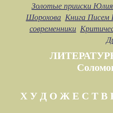
Золотые прииски Юлия
Шорохова
Книга Писем 
современники
Критичес
Д
ЛИТЕРАТУР
Соломо
Х У Д О Ж Е С Т 