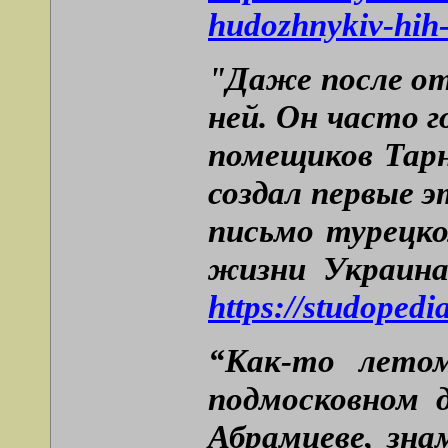
hudozhnykiv-hih-s
"Даже после отъ
ней. Он часто 
помещиков Тарн
создал первые
письмо турецко
жизни Украина
https://studopedi
“Как-то лето
подмосковном 
Абрамцеве, зн