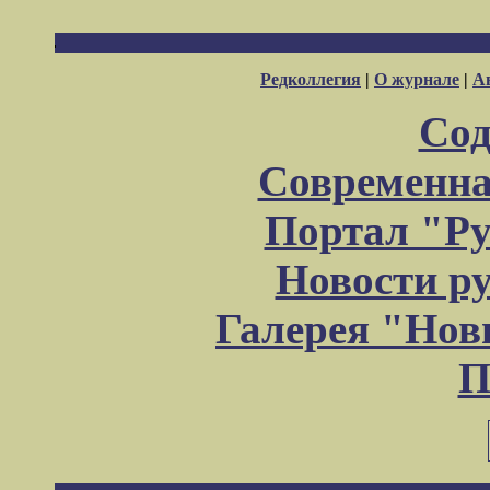
Редколлегия
|
О журнале
|
А
Сод
Современна
Портал "Ру
Новости р
Галерея "Но
П