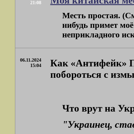
Моя китайская ме
21:08
Месть простая. (См
нибудь примет моё
неприкладного искус
06.11.2024
Как «Антифейк» П
15:04
побороться с изм
Что врут на Ук
"Украинец, ста