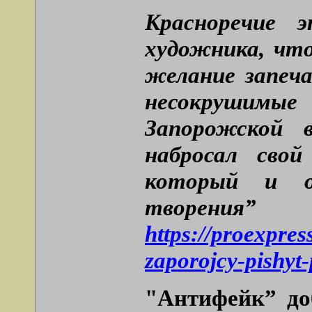
Красноречие 
художника, что
желание запеч
несокрушимые
Запорожской 
набросал свой
который и оп
творе
https://proexpres
zaporojcy-pishyt
"Антифейк” доб