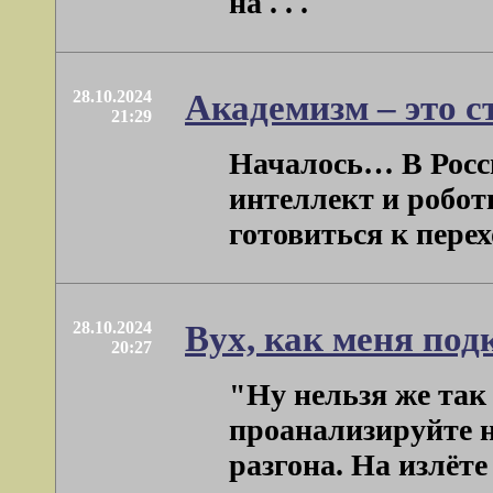
на . . .
28.10.2024
Академизм – это с
21:29
Началось… В Росси
интеллект и робот
готовиться к переход
28.10.2024
Вух, как меня под
20:27
"Ну нельзя же так
проанализируйте н
разгона. На излёте 