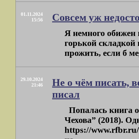
01.11.2024
Совсем уж недосто
15:56
Я немного обижен 
горькой складкой г
прожить, если б мед
29.10.2024
Не о чём писать, в
21:46
писал
Попалась книга о 
Чехова” (2018). Од
https://www.rfbr.r