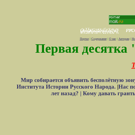
Портал
|
Содержание
|
О нас
|
Авторам
|
Но
Первая десятка 
Т
Мир собирается объявить бесполётную зон
Института Истории Русского Народа.
|
Нас п
лет назад? |
Кому давать грант