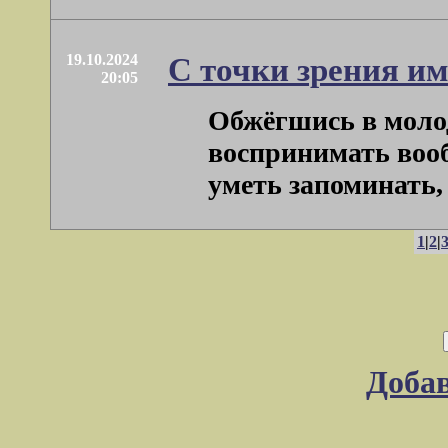
19.10.2024
С точки зрения и
20:05
Обжёгшись в молод
воспринимать вооб
уметь запоминать, .
1
|
2
|
Доба