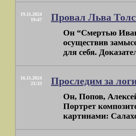
19.11.2024
Провал Льва Толс
19:47
Он “Смертью Иван
осуществив замысе
для себя. Доказатель
16.11.2024
Проследим за лог
21:33
Он, Попов, Алексе
Портрет композито
картинами: Салахов