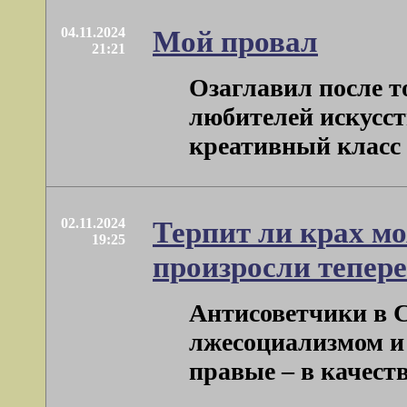
04.11.2024
Мой провал
21:21
Озаглавил после т
любителей искусств
креативный класс . 
02.11.2024
Терпит ли крах мо
19:25
произросли тепер
Антисоветчики в 
лжесоциализмом и 
правые – в качестве 