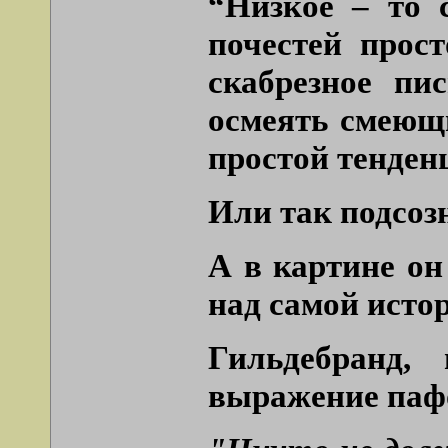
“Низкое – то 
почестей прос
скабрезное пи
осмеять смеющи
простой тенден
Или так подсоз
А в картине о
над самой исто
Гильдебранд,
выражение пафо