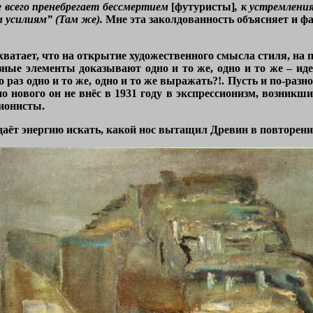
е всего пренебрегает бессмертием
[футуристы]
, к устремлени
 усилиям” (Там же).
Мне эта заколдованность объясняет и ф
 хватает, что на открытие художественного смысла стиля, на
ные элементы доказывают одно и то же, одно и то же – идею
о раз одно и то же, одно и то же выражать?!. Пусть и по-р
о нового он не внёс в 1931 году в экспрессионизм, возникш
сионисты.
аёт энергию искать, какой нос вытащил Древин в повторени