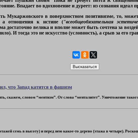
вечает Пушкин своим “Пока не требует поэта К священной
ояние. Впадает во вдохновение и дуреет: из сознания идеал п
ть Мукаржовского в поверхностном позитивизме, то, может,
, а отношения к истине (
"всеобщеобязательная эстетич
зма достаточно велика и вполне может быть сочтена за возде
о). И тогда это не искусство (условность), а срыв за его гра
тил, что Запад катится в фашизм
, скажем, словом “ментизм”. От слова “менталитет”. Уничтожение такого-т
этажей семь в высоту) и перед нею какое-то дерево (этажа в четыре). Роско