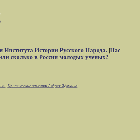
м
и Института Истории Русского Народа.
|
Нас
или сколько в России молодых ученых?
ики
Критические заметки Андрея Журкина