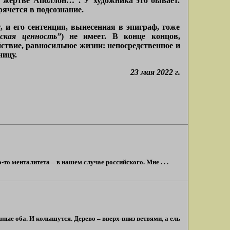
 жертве Аполлон…”. У художника это бывает.
рячется в подсознание.
 и его сентенция, вынесенная в эпиграф, тоже
еская ценность”
) не имеет. В конце концов,
йствие, равносильное жизни: непосредственное и
ницу.
23 мая 2022 г.
о менталитета – в нашем случае российского. Мне . . .
шные оба. И колышутся. Дерево – вверх-вниз ветвями, а ель