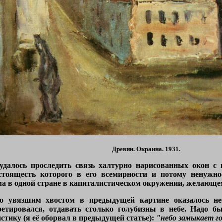
Древин. Окраина. 1931.
удалось проследить связь халтурно нарисованных окон с
стоящесть которого в его всемирности и потому ненужнос
ма в одной стране в капиталистическом окружении, желающе
то увязшим хвостом в предыдущей картине оказалось не
етировался, отдавать столько голубизны в небе. Надо б
стику (я её оборвал в предыдущей статье):
"небо замыкает го