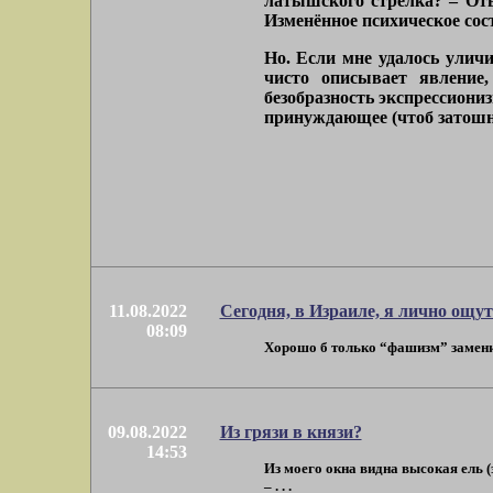
латышского стрелка? – От
Изменённое психическое сост
Но. Если мне удалось уличи
чисто описывает явление
безобразность экспрессиони
принуждающее (чтоб затошнил
11.08.2022
Сегодня, в Израиле, я лично ощу
08:09
Хорошо б только “фашизм” заменить
09.08.2022
Из грязи в князи?
14:53
Из моего окна видна высокая ель (
– . . .