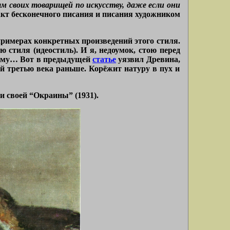
ям своих товарищей по искусству, даже если они
акт бесконечного писания и писания художником
 примерах конкретных произведений этого стиля.
 стиля (идеостиль). И я, недоумок, стою перед
азному… Вот в предыдущей
статье
уязвил Древина,
ий третью века раньше. Корёжит натуру в пух и
и своей “Окраины” (1931).