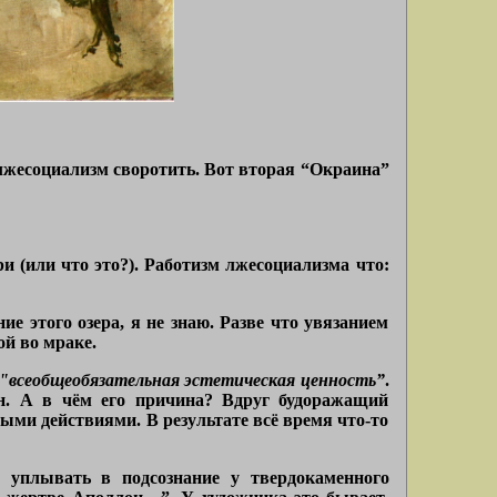
 лжесоциализм своротить. Вот вторая “Окраина”
 (или что это?). Работизм лжесоциализма что:
е этого озера, я не знаю. Разве что увязанием
ой во мраке.
"всеобщеобязательная эстетическая ценность”
.
ен. А в чём его причина? Вдруг будоражащий
ыми действиями. В результате всё время что-то
г уплывать в подсознание у твердокаменного