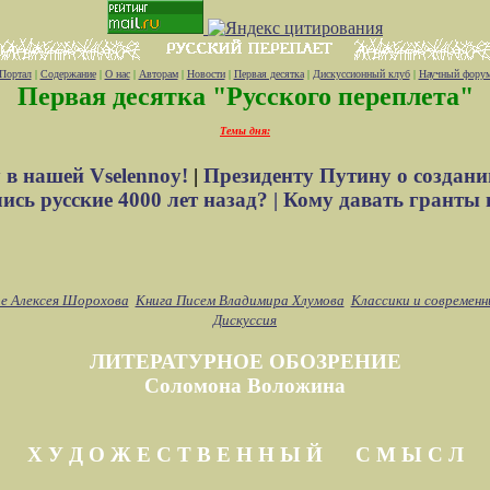
Портал
|
Содержание
|
О нас
|
Авторам
|
Новости
|
Первая десятка
|
Дискуссионный клуб
|
Научный фору
Первая десятка "Русского переплета"
Темы дня:
 в нашей Vselennoy!
|
Президенту Путину о создани
сь русские 4000 лет назад? |
Кому давать гранты 
е Алексея Шорохова
Книга Писем Владимира Хлумова
Классики и современн
Дискуссия
ЛИТЕРАТУРНОЕ ОБОЗРЕНИЕ
Соломона Воложина
Х У Д О Ж Е С Т В Е Н Н Ы Й С М Ы С Л