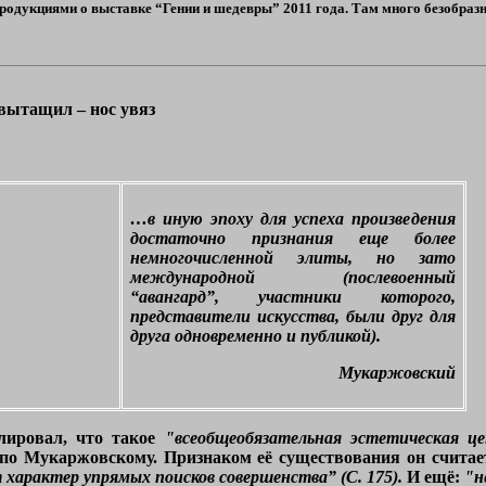
продукциями о выставке “Гении и шедевры” 2011 года. Там много безобразн
 вытащил – нос увяз
…в иную эпоху для успеха произведения
достаточно признания еще более
немногочисленной элиты, но зато
международной (послевоенный
“авангард”, участники которого,
представители искусства, были друг для
друга одновременно и публикой).
Мукаржовский
лировал, что такое
"всеобщеобязательная эстетическая ц
по Мукаржовскому. Признаком её существования он считае
 характер упрямых поисков совершенства” (С. 175).
И ещё:
"н