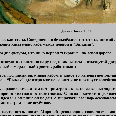
Древин. Быки. 1931.
льно, как стена. Совершенная безнадёжность этот сталинский
жение касательно неба между первой и “Быками”.
о две фигуры, что ли, в первой “Окраине” на левой дороге.
готовую к сношению пару под прикрытием распахнутой двери
урный и моральный уровень работников?
ера под таким мрачным небом и какое-то непонятное торчани
с в “Быках”, где озеро уже не торчит и не шокирует голубизн
каржовского – а там нет примеров – как-то глаже выглядит
просто скатился в позитивизм. Описал явление и довол
идеал? Сознанию он не дан. А выражать его надо осознаваем
от и стремление неуёмное.
л настоящего, после Мировой революции, социализма мо