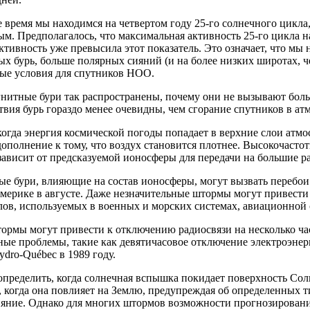
 время мы находимся на четвертом году 25-го солнечного цикла,
м. Предполагалось, что максимальная активность 25-го цикла на
ктивность уже превысила этот показатель. Это означает, что мы
х бурь, больше полярных сияний (и на более низких широтах, ч
ные условия для спутников НОО.
нитные бури так распространены, почему они не вызывают боль
твия бурь гораздо менее очевидны, чем сгорание спутников в ат
огда энергия космической погоды попадает в верхние слои атм
дополнение к тому, что воздух становится плотнее. Высокочастот
зависит от предсказуемой ионосферы для передачи на большие р
е бури, влияющие на состав ионосферы, могут вызвать перебои в
мерике в августе. Даже незначительные штормы могут привести
ов, используемых в военных и морских системах, авиационной 
ормы могут привести к отключению радиосвязи на несколько ча
ные проблемы, такие как девятичасовое отключение электроэнер
dro-Québec в 1989 году.
пределить, когда солнечная вспышка покидает поверхность Сол
, когда она повлияет на Землю, предупреждая об определенных 
ияние. Однако для многих штормов возможности прогнозирован