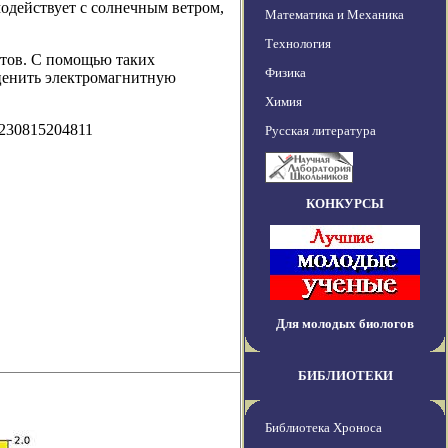
модействует с солнечным ветром,
Математика и Механика
Технология
тов. С помощью таких
Физика
ценить электромагнитную
Химия
0230815204811
Русская литература
КОНКУРСЫ
Для молодых биологов
БИБЛИОТЕКИ
Библиотека Хроноса