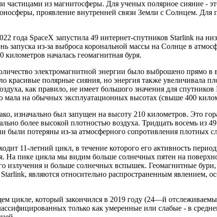
и частицами из магнитосферы. Для ученых полярное сияние - эт
оносферы, проявление внутренней связи Земли с Солнцем. Для
022 года SpaceX запустила 49 интернет-спутников Starlink на н
нь запуска из-за выброса корональной массы на Солнце в атмос
00 километров началась геомагнитная буря.
оличество электромагнитной энергии было выброшено прямо в 
ло красивые полярные сияния, но энергия также увеличивала пл
оздуха, как правило, не имеет большого значения для спутников
о мала на обычных эксплуатационных высотах (свыше 400 килом
днако, изначально был запущен на высоту 210 километров. Это гор
ально более высокой плотностью воздуха. Тридцать восемь из 4
ии были потеряны из-за атмосферного сопротивления плотных с
одит 11-летний цикл, в течение которого его активность перио
я. На пике цикла мы видим больше солнечных пятен на поверхн
го излучения и больше солнечных вспышек. Геомагнитные бури, 
Starlink, являются относительно распространенным явлением, о
м цикле, который закончился в 2019 году (24—й отслеживаемый
лассифицированных только как умеренные или слабые - в средне
дней.