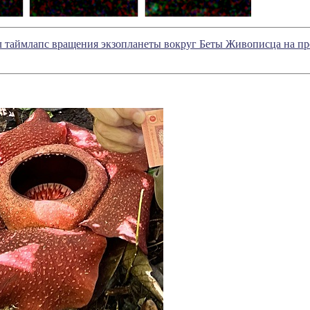
 таймлапс вращения экзопланеты вокруг Беты Живописца на пр