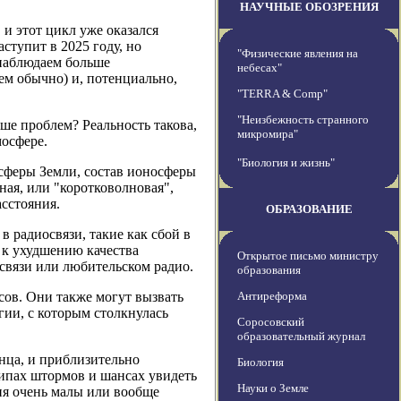
НАУЧНЫЕ ОБОЗРЕНИЯ
 и этот цикл уже оказался
ступит в 2025 году, но
"Физические явления на
 наблюдаем больше
небесах"
ем обычно) и, потенциально,
"TERRA & Comp"
"Неизбежность странного
ше проблем? Реальность такова,
микромира"
мосфере.
"Биология и жизнь"
осферы Земли, состав ионосферы
ная, или "коротковолновая",
асстояния.
ОБРАЗОВАНИЕ
 радиосвязи, такие как сбой в
 к ухудшению качества
Открытое письмо министру
связи или любительском радио.
образования
сов. Они также могут вызвать
Антиреформа
гии, с которым столкнулась
Соросовский
образовательный журнал
нца, и приблизительно
Биология
типах штормов и шансах увидеть
Науки о Земле
ия очень малы или вообще