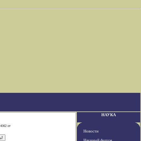
НАУКА
-4362 от
Новости
Научный форум