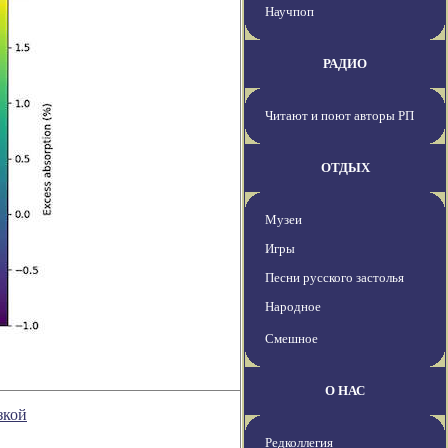
Научпоп
РАДИО
Читают и поют авторы РП
ОТДЫХ
Музеи
Игры
Песни русского застолья
Народное
Смешное
О НАС
зкой
Редколлегия