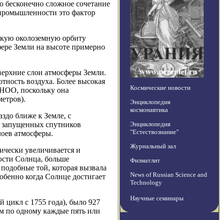
о бесконечно сложное сочетание
 промышленности это фактор
изкую околоземную орбиту
фере Земли на высоте примерно
верхние слои атмосферы Земли.
отность воздуха. Более высокая
Космические новости
 НОО, поскольку она
етров).
Энциклопедия
космонавтика
аздо ближе к Земле, с
9 запущенных спутников
Энциклопедия
"Естествознание"
лоев атмосферы.
Журнальный зал
дически увеличивается и
ости Солнца, больше
Физматлит
подобные той, которая вызвала
News of Russian Science and
собенно когда Солнце достигает
Technology
Научные семинары
 цикл с 1755 года), было 927
м по одному каждые пять или