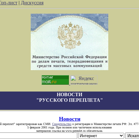
Топ-лист
|
Дискуссия
НОВОСТИ
"РУССКОГО ПЕРЕПЛЕТА"
Новости
й переплет" зарегистрирован как СМИ.
Свидетельство
о регистрации в Министерстве печати РФ: Эл. #77
5 февраля 2001 года. При полном или частичном использовании
материалов ссылка на www.pereplet.ru обязательна.