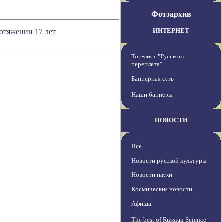
Фотоархив
ИНТЕРНЕТ
отяжении 17 лет
Топ-лист "Русского
переплета"
Баннерная сеть
Наши баннеры
НОВОСТИ
Все
Новости русской культуры
Новости науки
Космические новости
Афиша
The best of Russian Science