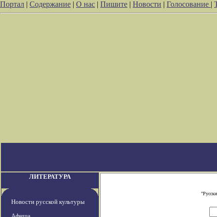
Портал
|
Содержание
|
О нас
|
Пишите
|
Новости
|
Голосование
|
ЛИТЕРАТУРА
"Русски
Новости русской культуры
Афиша