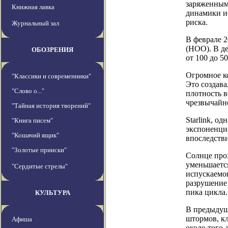
заряженным
Книжная лавка
динамики и
риска.
Журнальный зал
В феврале 2
(НОО). В де
ОБОЗРЕНИЯ
от 100 до 5
Огромное к
"Классики и современники"
Это создава
"Слово о..."
плотность в
чрезвычайн
"Тайная история творений"
Starlink, о
"Книга писем"
экспоненци
"Кошачий ящик"
впоследств
"Золотые прииски"
Солнце прох
уменьшаетс
"Сердитые стрелы"
испускаемо
разрушение 
пика цикла.
КУЛЬТУРА
В предыдуще
штормов, к
Афиша
около того 