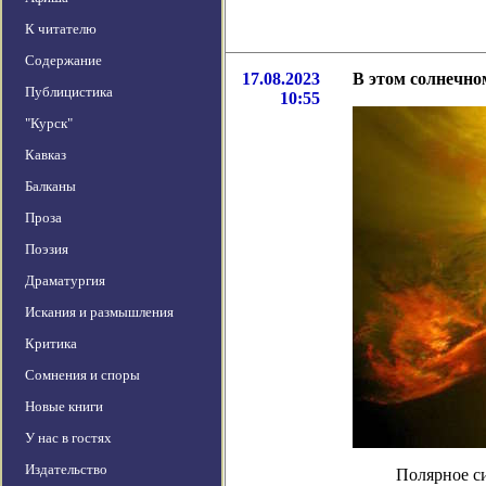
К читателю
Содержание
17.08.2023
В этом солнечно
Публицистика
10:55
"Курск"
Кавказ
Балканы
Проза
Поэзия
Драматургия
Искания и размышления
Критика
Сомнения и споры
Новые книги
У нас в гостях
Издательство
Полярное си