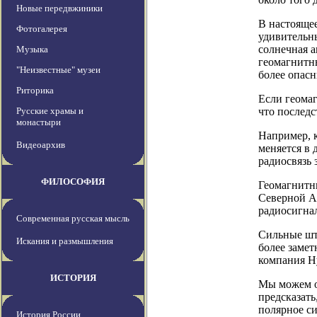
Новые передвжиники
В настоящее
Фотогалерея
удивительны
солнечная а
Музыка
геомагнитны
"Неизвестные" музеи
более опас
Риторика
Если геомаг
Русские храмы и
что последс
монастыри
Например, к
Видеоархив
меняется в 
радиосвязь 
ФИЛОСОФИЯ
Геомагнитны
Северной А
радиосигнал
Современная русская мысль
Сильные шт
Искания и размышления
более замет
компания Hy
ИСТОРИЯ
Мы можем о
предсказать
полярное с
История России