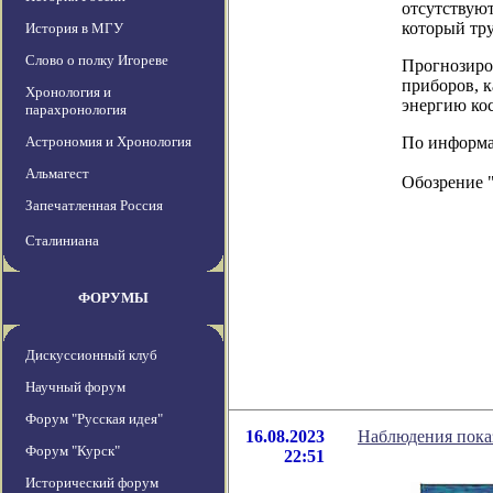
отсутствуют
который тру
История в МГУ
Слово о полку Игореве
Прогнозиро
приборов, 
Хронология и
энергию ко
парахронология
Астрономия и Хронология
По информац
Альмагест
Обозрение 
Запечатленная Россия
Сталиниана
ФОРУМЫ
Дискуссионный клуб
Научный форум
Форум "Русская идея"
16.08.2023
Наблюдения показ
Форум "Курск"
22:51
Исторический форум