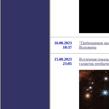
16.08.2023
"Гребенщиков ока
10:37
Воложина
15.08.2023
Вселенная показ
23:05
галактик необыч