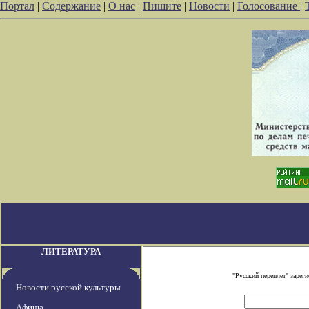
Портал
|
Содержание
|
О нас
|
Пишите
|
Новости
|
Голосование
|
ЛИТЕРАТУРА
"Русский переплет" заре
Новости русской культуры
Афиша