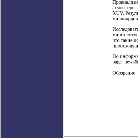
Проанализир
атмосферы T
XUV. Резул
миллиардов 
Исследоват
мининептуно
что такие и
происходящ
По информац
page=news&
Обозрение 