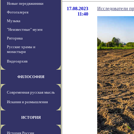
Новые передвжиники
17.08.2023
Исследователи пр
Фотогалерея
11:40
Музыка
"Неизвестные" музеи
Риторика
Русские храмы и
монастыри
Видеоархив
ФИЛОСОФИЯ
Современная русская мысль
Искания и размышления
ИСТОРИЯ
История России