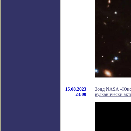
15.08.2023
Зонд NASA «Юнон
23:00
вулканически акт