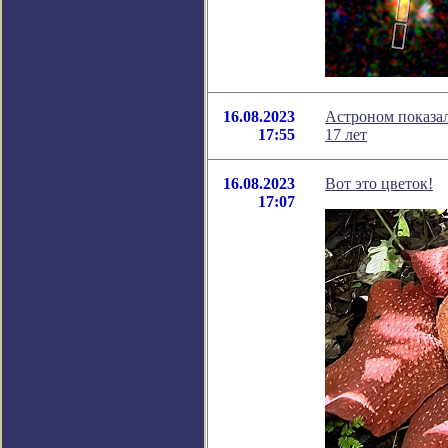
16.08.2023
Астроном показа
17:55
17 лет
16.08.2023
Вот это цветок!
17:07