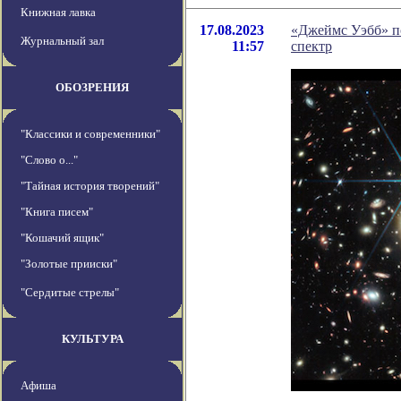
Книжная лавка
17.08.2023
«Джеймс Уэбб» по
Журнальный зал
11:57
спектр
ОБОЗРЕНИЯ
"Классики и современники"
"Слово о..."
"Тайная история творений"
"Книга писем"
"Кошачий ящик"
"Золотые прииски"
"Сердитые стрелы"
КУЛЬТУРА
Афиша