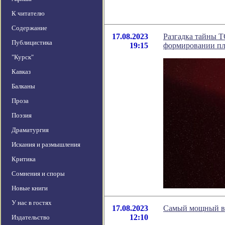
К читателю
Содержание
17.08.2023
Разгадка тайны T
Публицистика
19:15
формировании пл
"Курск"
Кавказ
Балканы
Проза
Поэзия
Драматургия
Искания и размышления
Критика
Сомнения и споры
Новые книги
У нас в гостях
17.08.2023
Самый мощный ве
12:10
Издательство