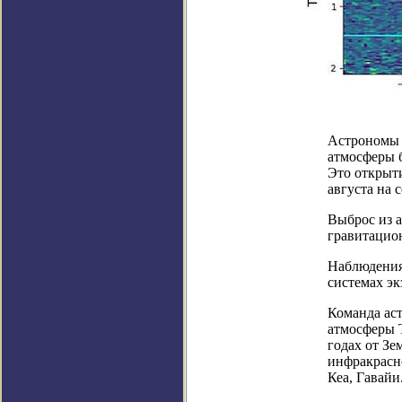
Астрономы 
атмосферы 
Это открыти
августа на 
Выброс из а
гравитацион
Наблюдения
системах эк
Команда ас
атмосферы 
годах от З
инфракрасно
Кеа, Гавайи