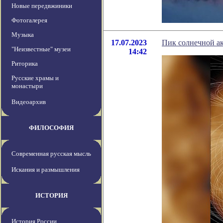
Новые передвжиники
Фотогалерея
Музыка
17.07.2023
Пик солнечной ак
"Неизвестные" музеи
14:42
Риторика
Русские храмы и
монастыри
Видеоархив
ФИЛОСОФИЯ
Современная русская мысль
Искания и размышления
ИСТОРИЯ
История России