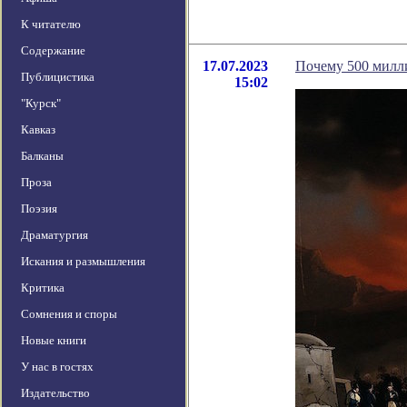
К читателю
Содержание
17.07.2023
Почему 500 милл
Публицистика
15:02
"Курск"
Кавказ
Балканы
Проза
Поэзия
Драматургия
Искания и размышления
Критика
Сомнения и споры
Новые книги
У нас в гостях
Издательство