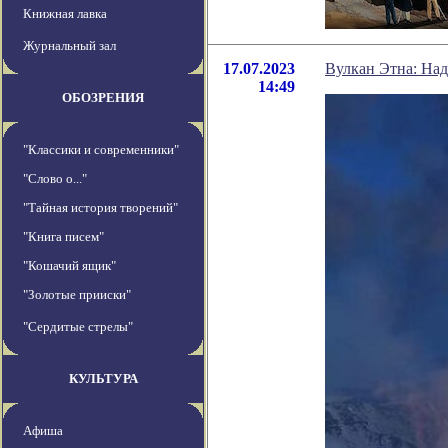
Книжная лавка
Журнальный зал
17.07.2023
Вулкан Этна: Над
14:49
ОБОЗРЕНИЯ
"Классики и современники"
"Слово о..."
"Тайная история творений"
"Книга писем"
"Кошачий ящик"
"Золотые прииски"
"Сердитые стрелы"
КУЛЬТУРА
Афиша