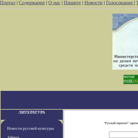
Портал
|
Содержание
|
О нас
|
Пишите
|
Новости
|
Голосование
|
ЛИТЕРАТУРА
"Русский переплет" заре
Новости русской культуры
Афиша