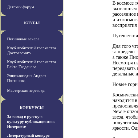
В космосе т
Детский форум
вызванным 
рассеянное 
и из космос
КЛУБЫ
восприятия
Путешестви
Пятничные вечера
Для того чт
Клуб любителей творчества
за пределы 
Достоевского
а также Пи
Клуб любителей творчества
Несмотря на
Гайто Газданова
передавать 
детальные и
Энциклопедия Андрея
Платонова
Новые гориз
Мастерская перевода
Космически
находится в
предоставл
КОНКУРСЫ
New Horizon
За вклад в русскую
звезд, чтоб
культуру публикациями в
полученным
Интернете
яркости. Од
Литературный конкурс