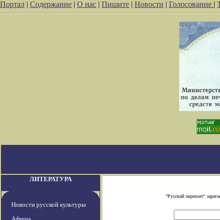
Портал
|
Содержание
|
О нас
|
Пишите
|
Новости
|
Голосование
|
ЛИТЕРАТУРА
"Русский переплет" заре
Новости русской культуры
Афиша