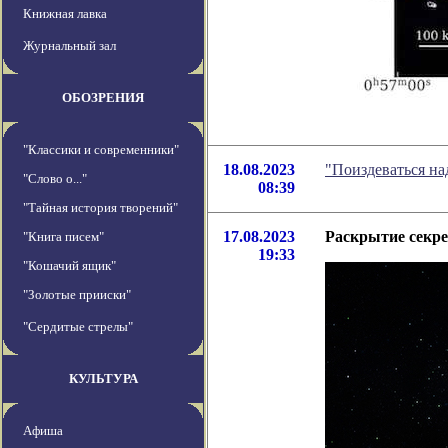
Книжная лавка
Журнальный зал
ОБОЗРЕНИЯ
"Классики и современники"
18.08.2023
"Поиздеваться на
"Слово о..."
08:39
"Тайная история творений"
17.08.2023
Раскрытие секре
"Книга писем"
19:33
"Кошачий ящик"
"Золотые прииски"
"Сердитые стрелы"
КУЛЬТУРА
Афиша