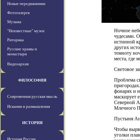
Новые передвжиники
Фотогалерея
Музыка
Ночное неб
"Неизвестные" музеи
чудесами. О
Риторика
истинной кр
других ист
Русские храмы и
темноту ноч
монастыри
места, где 
Видеоархив
Световое за
Проблема св
ФИЛОСОФИЯ
пригородах
фонарях и 
Современная русская мысль
маскирует е
Северной А
Искания и размышления
Млечного П
Пустыня Ан
ИСТОРИЯ
Чтобы вырва
уголки план
История России