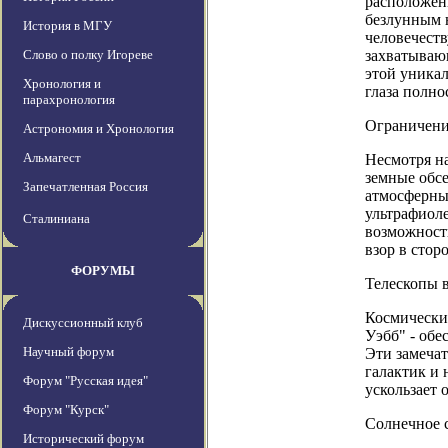
расположены
безлунным 
История в МГУ
человечеств
Слово о полку Игореве
захватываю
этой уникал
Хронология и
глаза полно
парахронология
Ограничени
Астрономия и Хронология
Альмагест
Несмотря на
земные обсе
Запечатленная Россия
атмосферны
ультрафиол
Сталиниана
возможности
взор в стор
ФОРУМЫ
Телескопы в
Космически
Дискуссионный клуб
Уэбб" - обе
Научный форум
Эти замеча
галактик и 
Форум "Русская идея"
ускользает о
Форум "Курск"
Солнечное 
Исторический форум