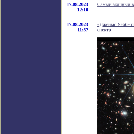
17.08.2023
Самый мощный ве
12:10
17.08.2023
«Джеймс Уэбб» по
11:57
спектр