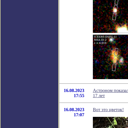
16.08.2023
Астроном показа
17:55
17 лет
16.08.2023
Вот это цветок!
17:07