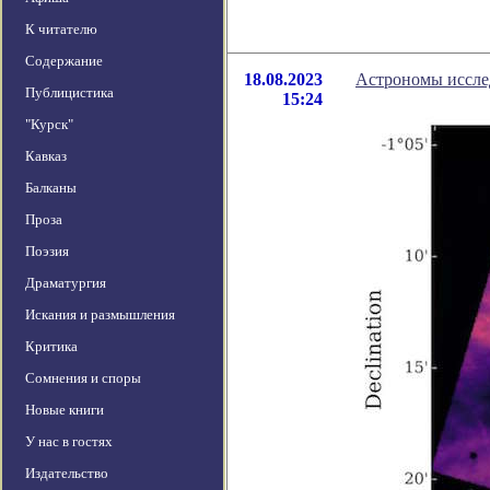
К читателю
Содержание
18.08.2023
Астрономы исслед
Публицистика
15:24
"Курск"
Кавказ
Балканы
Проза
Поэзия
Драматургия
Искания и размышления
Критика
Сомнения и споры
Новые книги
У нас в гостях
Издательство