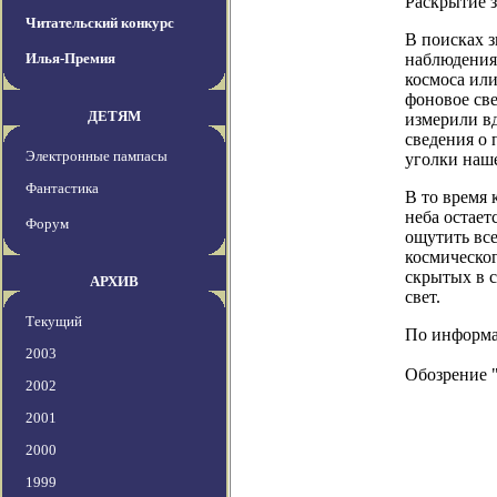
Раскрытие 
Читательский конкурс
В поисках 
Илья-Премия
наблюдения
космоса или
фоновое св
ДЕТЯМ
измерили в
сведения о 
Электронные пампасы
уголки наш
Фантастика
В то время 
неба остае
Форум
ощутить все
космическог
скрытых в 
АРХИВ
свет.
Текущий
По информац
2003
Обозрение 
2002
2001
2000
1999