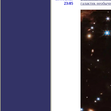
23:05
галактик необыч