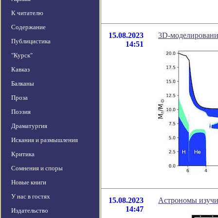
К читателю
Содержание
15.08.2023
3D-моделирование
Публицистика
14:51
"Курск"
Кавказ
Балканы
Проза
Поэзия
Драматургия
Искания и размышления
Критика
Сомнения и споры
Новые книги
У нас в гостях
15.08.2023
Астрономы изучил
14:47
Издательство