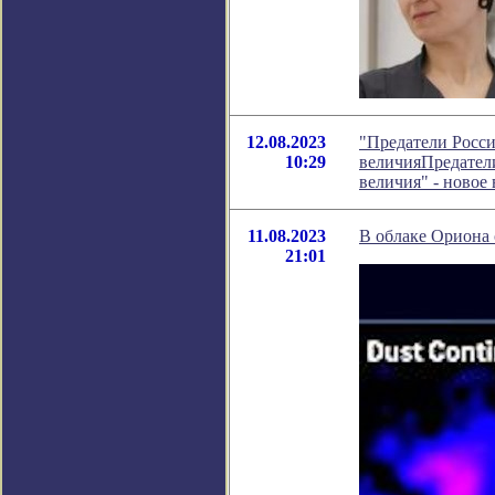
12.08.2023
"Предатели Росси
10:29
величияПредатели
величия" - новое
11.08.2023
В облаке Ориона 
21:01