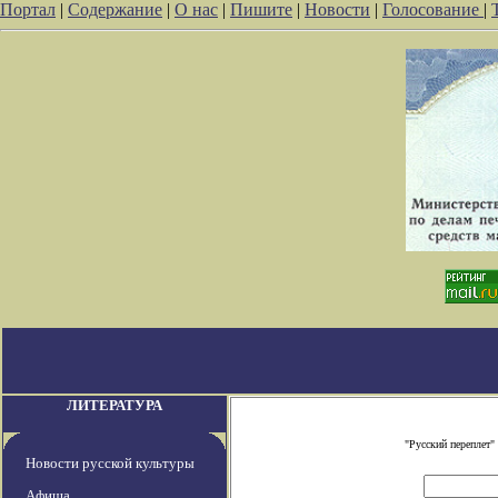
Портал
|
Содержание
|
О нас
|
Пишите
|
Новости
|
Голосование
|
ЛИТЕРАТУРА
"Русский переплет
Новости русской культуры
Афиша