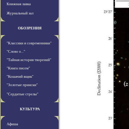
Книжная лавка
Журнальный зал
ОБОЗРЕНИЯ
"Классики и современники"
"Слово о..."
"Тайная история творений"
"Книга писем"
"Кошачий ящик"
"Золотые прииски"
"Сердитые стрелы"
КУЛЬТУРА
Афиша