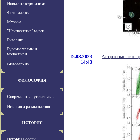
Новые передвжиники
Фотогалерея
Музыка
"Неизвестные" музеи
Риторика
Русские храмы и
монастыри
15.08.2023
Астрономы обнар
14:43
Видеоархив
ФИЛОСОФИЯ
Современная русская мысль
Искания и размышления
ИСТОРИЯ
История России