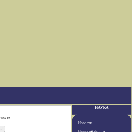
НАУКА
-4362 от
Новости
Научный форум