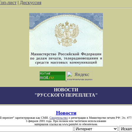
Топ-лист
|
Дискуссия
НОВОСТИ
"РУССКОГО ПЕРЕПЛЕТА"
Новости
й переплет" зарегистрирован как СМИ.
Свидетельство
о регистрации в Министерстве печати РФ: Эл. #77
5 февраля 2001 года. При полном или частичном использовании
материалов ссылка на www.pereplet.ru обязательна.