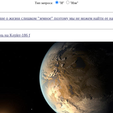
Тип запроса:
"И"
"Или"
ие о жизни слишком "земное" поэтому мы не можем найти ее на
ь на Kepler-186 f