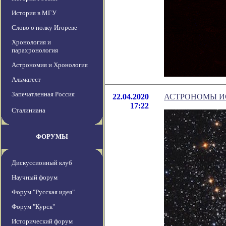
История в МГУ
Слово о полку Игореве
Хронология и
парахронология
Астрономия и Хронология
Альмагест
Запечатленная Россия
22.04.2020
АСТРОНОМЫ И
17:22
Сталиниана
ФОРУМЫ
Дискуссионный клуб
Научный форум
Форум "Русская идея"
Форум "Курск"
Исторический форум