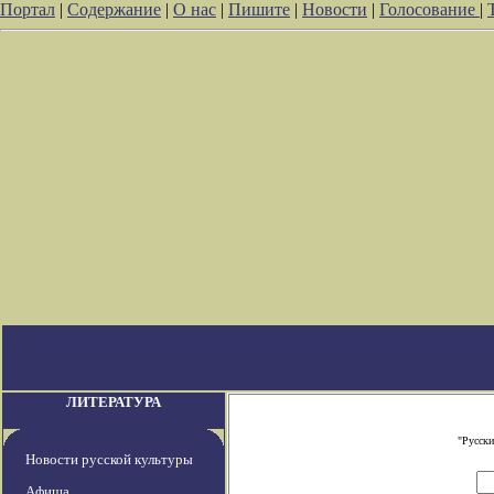
Портал
|
Содержание
|
О нас
|
Пишите
|
Новости
|
Голосование
|
ЛИТЕРАТУРА
"Русски
Новости русской культуры
Афиша