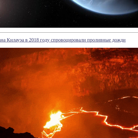
ана Килауэа в 2018 году спровоцировали проливные дожди