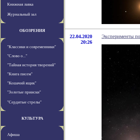
Книжная лавка
Журнальный зал
ОБОЗРЕНИЯ
22.04.2020
Эксперименты пок
20:26
"Классики и современники"
"Слово о..."
"Тайная история творений"
"Книга писем"
"Кошачий ящик"
"Золотые прииски"
"Сердитые стрелы"
КУЛЬТУРА
Афиша