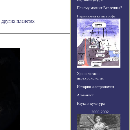
Почему молчит Вселенная?
Парниковая катастрофа
 других планетах
Хронология и
парахронология
История и астрономия
Альмагест
Наука и культура
2000-2002