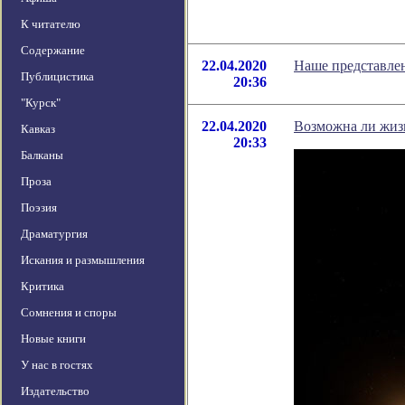
К читателю
Содержание
22.04.2020
Наше представлен
Публицистика
20:36
"Курск"
22.04.2020
Возможна ли жизн
Кавказ
20:33
Балканы
Проза
Поэзия
Драматургия
Искания и размышления
Критика
Сомнения и споры
Новые книги
У нас в гостях
Издательство