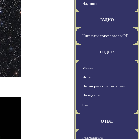
Научпоп
РАДИО
Читают и поют авторы РП
ОТДЫХ
Музеи
Игры
Песни русского застолья
Народное
Смешное
О НАС
Редколлегия