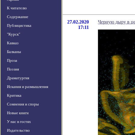
К читателю
Содержание
27.02.2020
Черную дыру в ц
Публицистика
17:11
"Курск"
Кавказ
Балканы
Проза
Поэзия
Драматургия
Искания и размышления
Критика
Сомнения и споры
Новые книги
У нас в гостях
Издательство