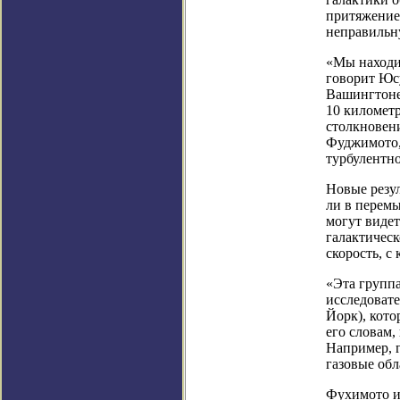
притяжение 
неправильну
«Мы находим
говорит Юс
Вашингтоне 
10 километр
столкновени
Фуджимото,
турбулентно
Новые резул
ли в перем
могут видет
галактическ
скорость, с
«Эта группа
исследовате
Йорк), кото
его словам,
Например, 
газовые обл
Фухимото и