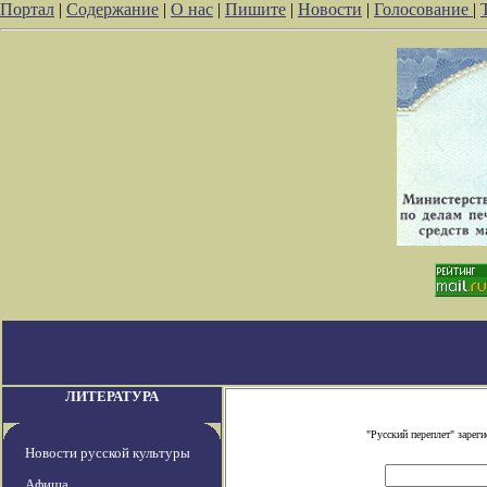
Портал
|
Содержание
|
О нас
|
Пишите
|
Новости
|
Голосование
|
ЛИТЕРАТУРА
"Русский переплет" заре
Новости русской культуры
Афиша