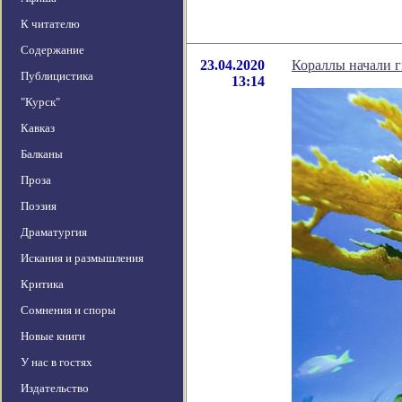
К читателю
Содержание
23.04.2020
Кораллы начали г
Публицистика
13:14
"Курск"
Кавказ
Балканы
Проза
Поэзия
Драматургия
Искания и размышления
Критика
Сомнения и споры
Новые книги
У нас в гостях
Издательство