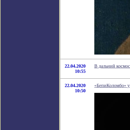
22.04.2020
В дальний космос
10:55
22.04.2020
«БепиКоломбо» у
10:50