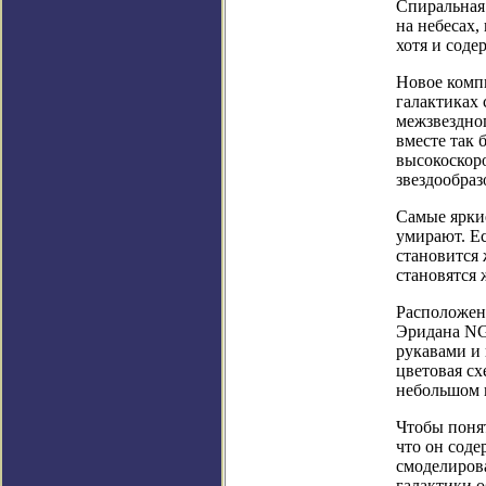
Спиральная
на небесах,
хотя и соде
Новое комп
галактиках
межзвездног
вместе так 
высокоскор
звездообраз
Самые ярки
умирают. Ес
становится
становятся
Расположен
Эридана NG
рукавами и 
цветовая сх
небольшом к
Чтобы понят
что он соде
смоделирова
галактики 