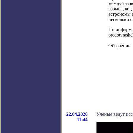
между газо
взрыва, ког
астрономы з
нескольких
По информаци
predotvrashc
Обозрение 
22.04.2020
Ученые ведут исс
11:44