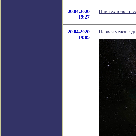
20.04.2020
Пик технологичес
19:27
20.04.2020
Первая межзвездн
19:05