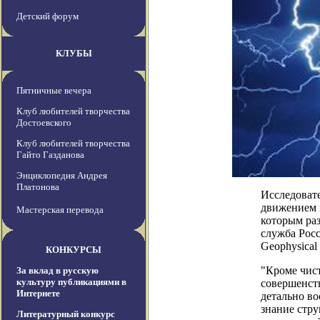
Детский форум
КЛУБЫ
Пятничные вечера
Клуб любителей творчества
Достоевского
Клуб любителей творчества
Гайто Газданова
Энциклопедия Андрея
Платонова
Исследоват
движением 
Мастерская перевода
которым раз
служба Росс
Geophysical 
КОНКУРСЫ
"Кроме чист
За вклад в русскую
культуру публикациями в
совершенст
Интернете
детально во
знание стру
Литературный конкурс