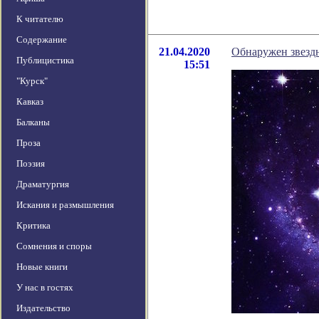
К читателю
Содержание
21.04.2020
Обнаружен звездн
Публицистика
15:51
"Курск"
Кавказ
Балканы
Проза
Поэзия
Драматургия
Искания и размышления
Критика
Сомнения и споры
Новые книги
У нас в гостях
Издательство