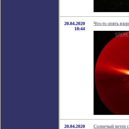
20.04.2020
Что-то опять взо
18:44
20.04.2020
Солнечый ветер с