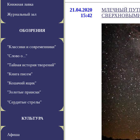
Книжная лавка
21.04.2020
МЛЕЧНЫЙ ПУТЬ
Журнальный зал
15:42
СВЕРХНОВЫМ
ОБОЗРЕНИЯ
"Классики и современники"
"Слово о..."
"Тайная история творений"
"Книга писем"
"Кошачий ящик"
"Золотые прииски"
"Сердитые стрелы"
КУЛЬТУРА
Афиша