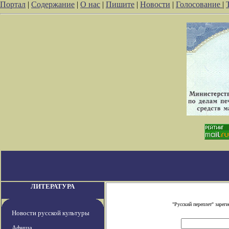
Портал
|
Содержание
|
О нас
|
Пишите
|
Новости
|
Голосование
|
ЛИТЕРАТУРА
"Русский переплет" заре
Новости русской культуры
Афиша