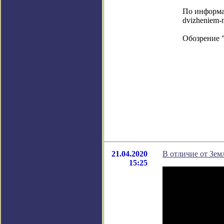
По информаци
dvizheniem-m
Обозрение 
21.04.2020
В отличие от Зем
15:25