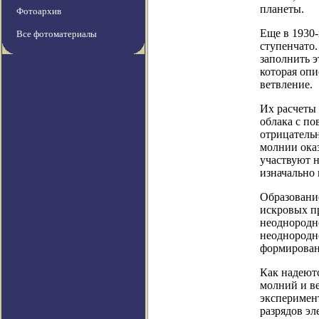
планеты.
Фотоархив
Еще в 1930-
Все фотоматериалы
ступенчато.
заполнить э
которая опи
ветвление.
Их расчеты 
облака с по
отрицательн
молнии оказ
участвуют 
изначально 
Образовани
искровых пр
неоднородно
неоднородн
формирован
Как надеютс
молний и ве
эксперимен
разрядов эл