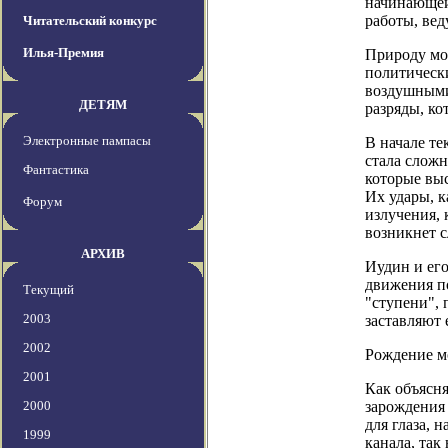
начинающейс
работы, ве
Читательский конкурс
Илья-Премия
Природу мо
политически
воздушными
ДЕТЯМ
разряды, к
Электронные пампасы
В начале те
стала сложн
Фантастика
которые вы
Их удары, 
Форум
излучения, 
возникнет 
АРХИВ
Иудин и его
движения п
Текущий
"ступени", 
2003
заставляют 
2002
Рождение 
2001
Как объясн
2000
зарождения 
для глаза, 
1999
канала, так