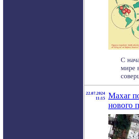
С нач
мире 
совер
22.07.2024
Maxar п
11:15
нового 