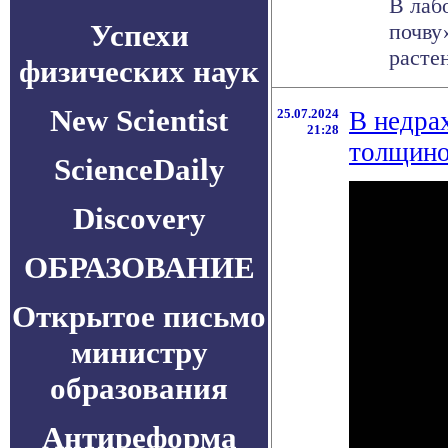
В лаб
Успехи
почву
растен
физических наук
New Scientist
25.07.2024
В недра
21:28
толщино
ScienceDaily
Discovery
ОБРАЗОВАНИЕ
Открытое письмо
министру
образования
Антиреформа