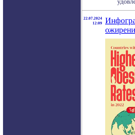
удовл
22.07.2024
Инфогра
12:09
ожирени