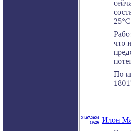
сейч
сост
25°С
Рабо
что 
пред
поте
По и
1801
21.07.2024
Илон Ма
19:26