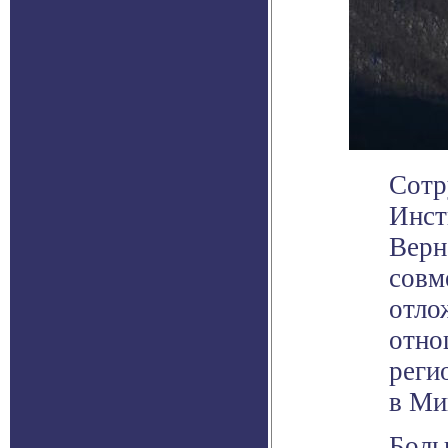
Сотр
Инст
Верн
совм
отло
отно
реги
в Ми
Боль