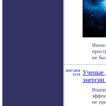
Инопл
прост
не был
20.07.2024
Ученые 
21:24
энергии
Водор
эффек
не при