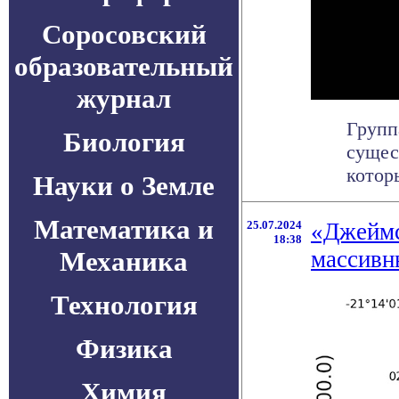
Соросовский
образовательный
журнал
Групп
Биология
сущес
которы
Науки о Земле
Математика и
25.07.2024
«Джеймс
18:38
Механика
массивн
Технология
Физика
Химия