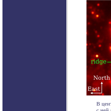
В цен
с ней