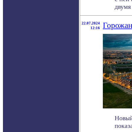
двумя 
22.07.2024
Горожан
12:16
Новый
показ