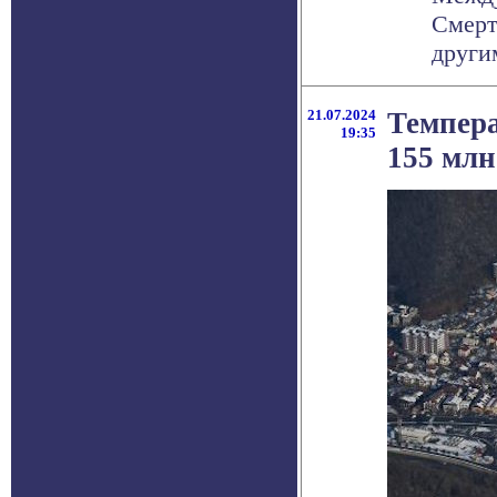
Смерт
други
21.07.2024
Темпера
19:35
155 млн