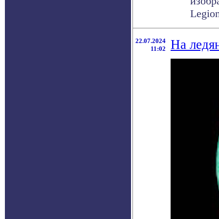
изобр
Legion
22.07.2024
На ледя
11:02