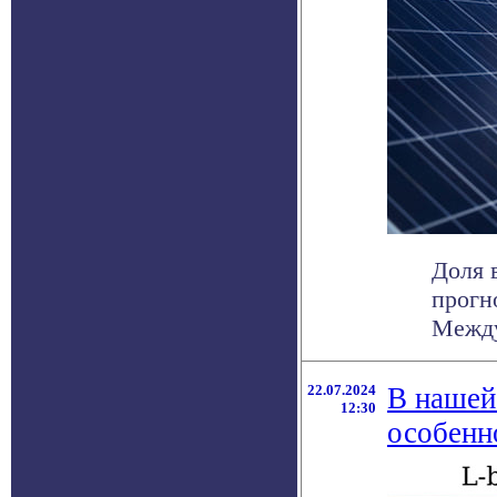
Доля 
прогн
Между
22.07.2024
В нашей
12:30
особенн