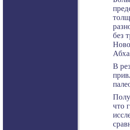
пред
толщ
разн
без 
Ново
Абха
В рез
прив
пале
Полу
что 
иссл
срав