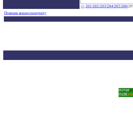
<<
201
|
202
|
203
|
204
|
205
|
206
|20
Помощь корреспонденту