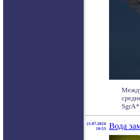
Между
средн
SgrA*
21.07.2024
Вода за
19:53