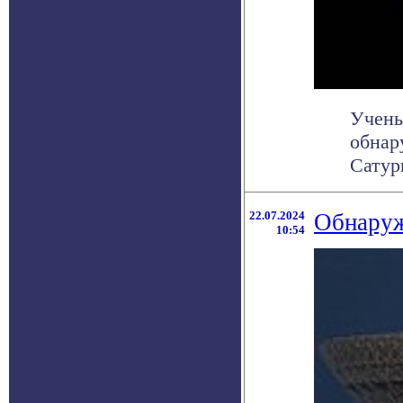
Учены
обнар
Сатур
22.07.2024
Обнаруж
10:54