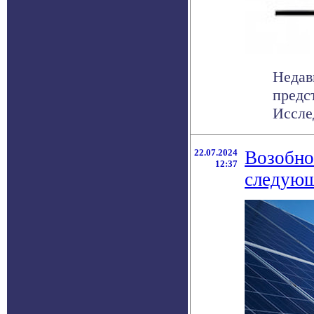
Недав
предс
Исслед
22.07.2024
Возобно
12:37
следующ