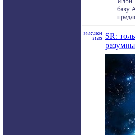
Илон 
базу 
предло
20.07.2024
SR: толь
21:35
разумны