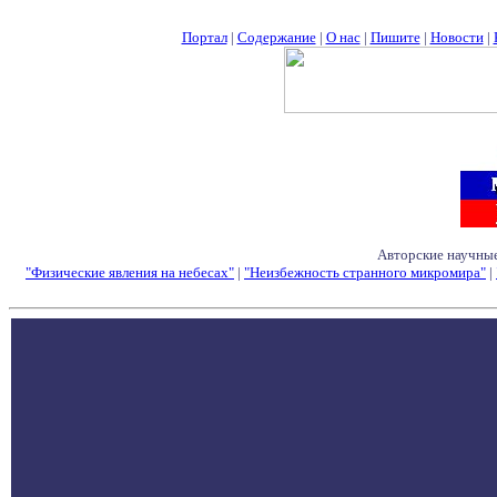
Портал
|
Содержание
|
О нас
|
Пишите
|
Новости
|
Авторские научные
"Физические явления на небесах"
|
"Неизбежность странного микромира"
|
Семинары - Конфе