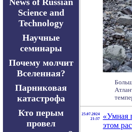
News of Russian
Science and
Technology
Научные
семинары
Почему молчит
Вселенная?
Больш
Парниковая
Атлан
катастрофа
темпер
Кто перым
25.07.2024
«Умная 
21:37
провел
этом ра