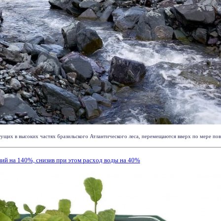
ущих в высоких частях бразильского Атлантического леса, перемещаются вверх по мере пов
ий на 140%, снизив при этом расход воды на 40%