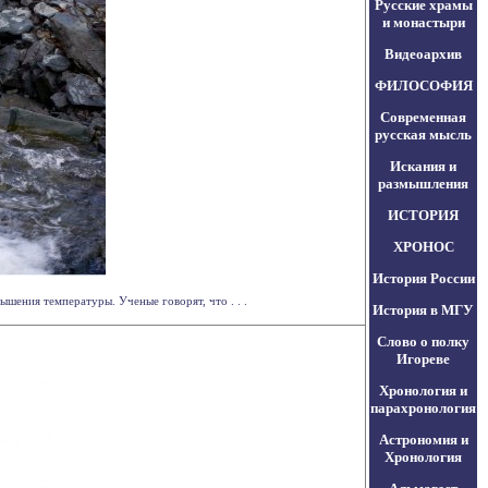
Русские храмы
и монастыри
Видеоархив
ФИЛОСОФИЯ
Современная
русская мысль
Искания и
размышления
ИСТОРИЯ
ХРОНОС
История России
ышения температуры. Ученые говорят, что . . .
История в МГУ
Слово о полку
Игореве
Хронология и
парахронология
Астрономия и
Хронология