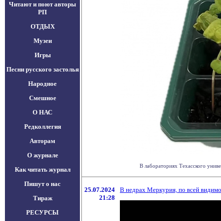
Читают и поют авторы
РП
ОТДЫХ
Музеи
Игры
Песни русского застолья
Народное
Смешное
О НАС
Редколлегия
Авторам
О журнале
В лабораториях Техасского униве
Как читать журнал
Пишут о нас
25.07.2024
В недрах Меркурия, по всей видимо
21:28
Тираж
РЕСУРСЫ