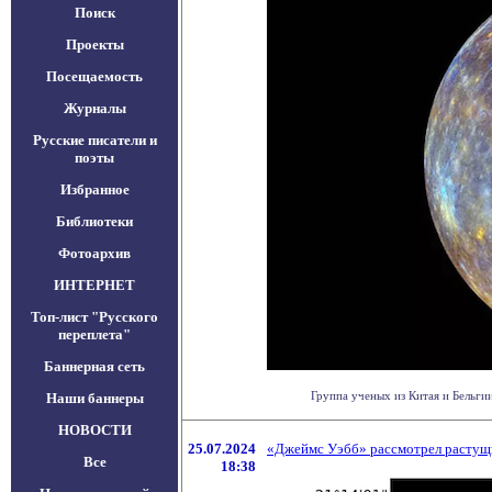
Поиск
Проекты
Посещаемость
Журналы
Русские писатели и
поэты
Избранное
Библиотеки
Фотоархив
ИНТЕРНЕТ
Топ-лист "Русского
переплета"
Баннерная сеть
Группа ученых из Китая и Бельги
Наши баннеры
НОВОСТИ
25.07.2024
«Джеймс Уэбб» рассмотрел растущий
Все
18:38