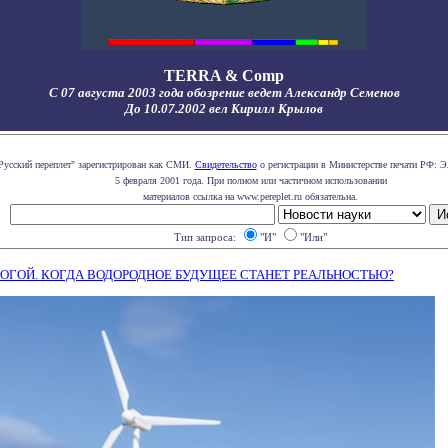
TERRA & Comp
С 07 августа 2003 года обозрение ведет Александр Семенов
До 10.07.2002 вел Кирилл Крылов
Русский переплет" зарегистрирован как СМИ.
Свидетельство
о регистрации в Министерстве печати РФ: Э
5 февраля 2001 года. При полном или частичном использовании
материалов ссылка на www.pereplet.ru обязательна.
Тип запроса:
"И"
"Или"
РОГОЙ. КОГДА ВОДОРОДНОЕ БУДУЩЕЕ СТАНЕТ РЕАЛЬНОСТЬЮ?