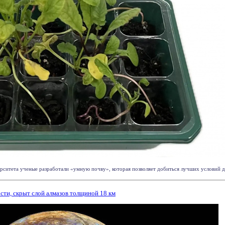
рситета ученые разработали «умную почву», которая позволяет добиться лучших условий для
сти, скрыт слой алмазов толщиной 18 км