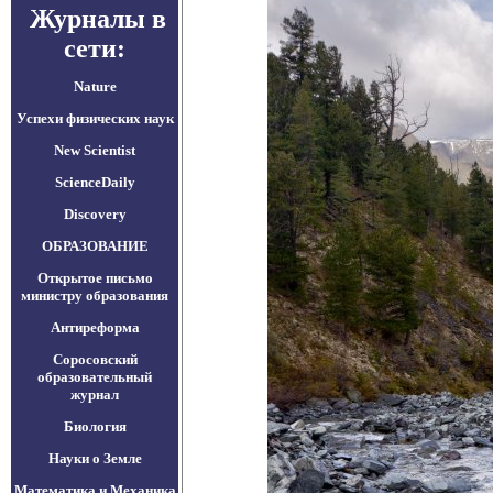
Журналы в
сети:
Nature
Успехи физических наук
New Scientist
ScienceDaily
Discovery
ОБРАЗОВАНИЕ
Открытое письмо
министру образования
Антиреформа
Соросовский
образовательный
журнал
Биология
Науки о Земле
Математика и Механика