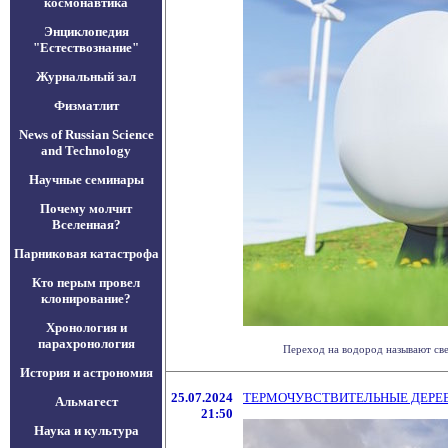
космонавтика
Энциклопедия
"Естествознание"
Журнальный зал
Физматлит
News of Russian Science
and Technology
Научные семинары
Почему молчит
Вселенная?
Парниковая катастрофа
Кто перым провел
клонирование?
Хронология и
парахронология
Переход на водород называют све
История и астрономия
25.07.2024
ТЕРМОЧУВСТВИТЕЛЬНЫЕ ДЕРЕВ
Альмагест
21:50
Наука и культура