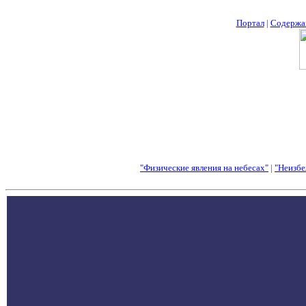
Портал
|
Содержа
"Физические явления на небесах"
|
"Неизбе