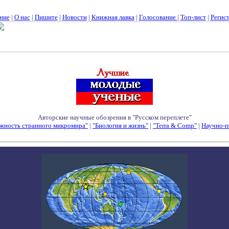
ние
|
О нас
|
Пишите
|
Новости
|
Книжная лавка
|
Голосование
|
Топ-лист
|
Регис
Авторские научные обозрения в "Русском переплете"
жность странного микромира"
|
"Биология и жизнь"
|
"Terra & Comp"
|
Научно-п
Семинары - Конференции - Симпозиумы - Конкурсы