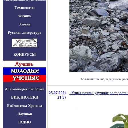
Технология
Физика
Химия
Русская литература
КОНКУРСЫ
Большинство видов деревьев, раст
Для молодых биологов
25.07.2024
«Умная почва» улучшит рост растен
БИБЛИОТЕКИ
21:37
Библиотека Хроноса
Научпоп
РАДИО