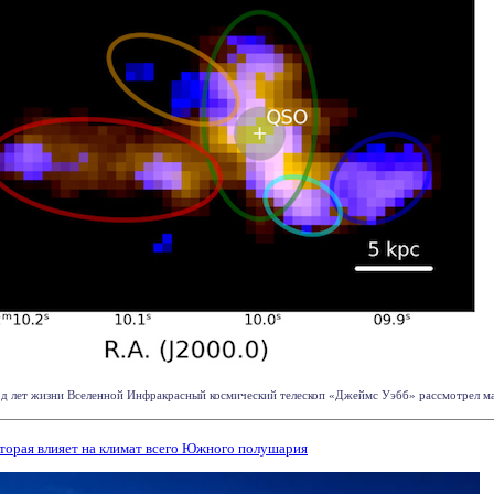
д лет жизни Вселенной Инфракрасный космический телескоп «Джеймс Уэбб» рассмотрел масс
оторая влияет на климат всего Южного полушария