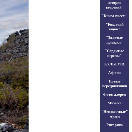
история
творений"
"Книга писем"
"Кошачий
ящик"
"Золотые
прииски"
"Сердитые
стрелы"
КУЛЬТУРА
Афиша
Новые
передвижники
Фотогалерея
Музыка
"Неизвестные"
музеи
Риторика