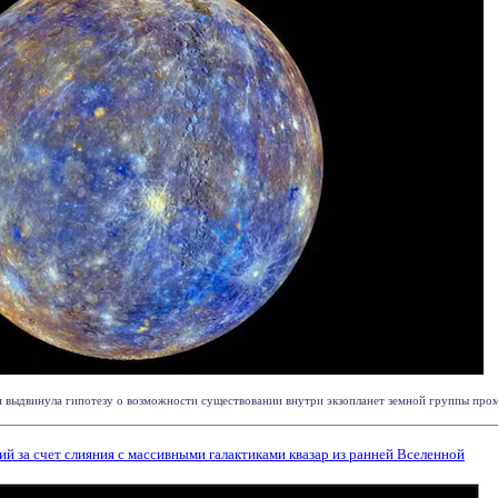
и выдвинула гипотезу о возможности существовании внутри экзопланет земной группы промеж
 за счет слияния с массивными галактиками квазар из ранней Вселенной