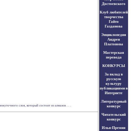
Достоевского
Клуб любителей
творчества
Гайто
Газданова
Энциклопедия
Андрея
Платонова
Мастерская
перевода
КОНКУРСЫ
За вклад в
русскую
культуру
публикациями в
Интернете
Литературный
уточного слоя, который состоит из алмазов . . .
конкурс
Читательский
конкурс
Илья-Премия