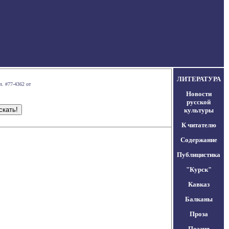
ЛИТЕРАТУРА
л. #77-4362 от
Новости
русской
культуры
К читателю
Содержание
Публицистика
"Курск"
Кавказ
Балканы
Проза
Поэзия