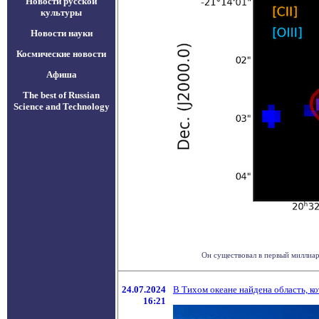
Новости русской
культуры
Новости науки
Космические новости
Афиша
The best of Russian
Science and Technology
Он существовал в первый миллиар
24.07.2024
В Тихом океане найдена область, к
16:21