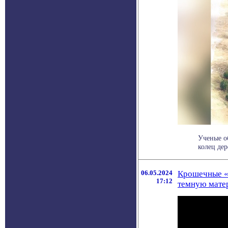
Ученые о
колец дер
06.05.2024
Крошечные «
17:12
темную мате