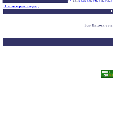
<<
231|
232
|
233
|
234
|
235
|
236
|
23
Помощь корреспонденту
Н
Если Вы хотите ст