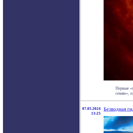
Первые «
семян», п
07.05.2024
Безводная ги
13:25