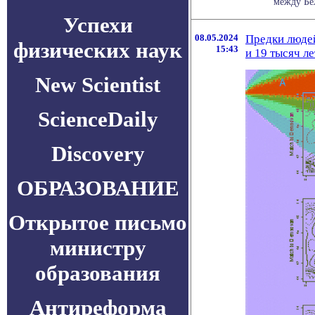
между Бе
Успехи
08.05.2024
Предки людей
физических наук
15:43
и 19 тысяч ле
New Scientist
ScienceDaily
Discovery
ОБРАЗОВАНИЕ
Открытое письмо
министру
образования
Антиреформа