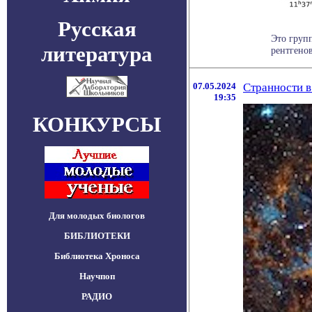
Русская
Это груп
литература
рентгенов
07.05.2024
Странности в
19:35
КОНКУРСЫ
Для молодых биологов
БИБЛИОТЕКИ
Библиотека Хроноса
Научпоп
РАДИО