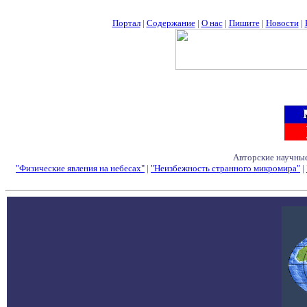
Портал
|
Содержание
|
О нас
|
Пишите
|
Новости
|
Авторские научные
"Физические явления на небесах"
|
"Неизбежность странного микромира"
|
Семинары - Конфе