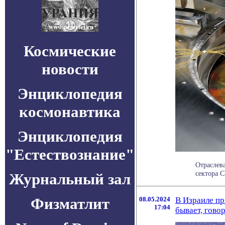
Космические
новости
Энциклопедия
космонавтика
Энциклопедия
"Естествознание"
Отраслев
сектора С
Журнальный зал
Физматлит
08.05.2024
В Израиле пр
17:04
бывает, гово