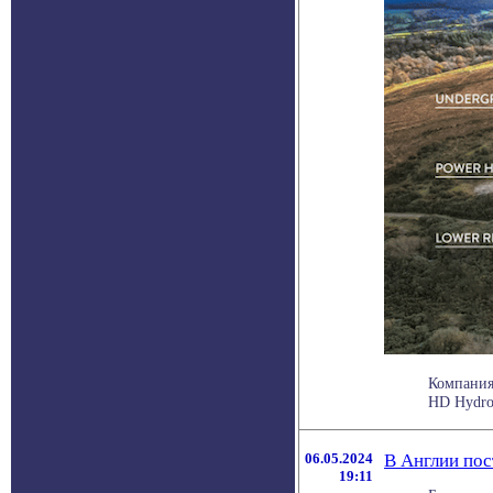
Компания
HD Hydro.
06.05.2024
В Англии пос
19:11