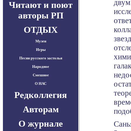
двум
Читают и поют
иссл
авторы РП
отве
ОТДЫХ
колл
звез
Музеи
отсл
Игры
хими
Песни русского застолья
гала
Народное
недо
Смешное
оста
О НАС
теор
Редколлегия
врем
Авторам
подо
О журнале
Сань