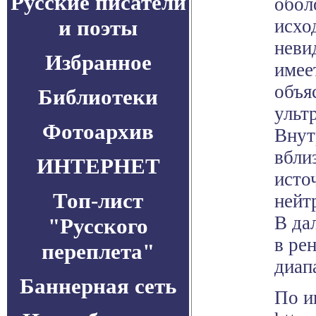
Русские писатели
обол
и поэты
исхо
неви
Избранное
имее
объя
Библиотеки
ульт
Фотоархив
Внут
вбли
ИНТЕРНЕТ
исто
Топ-лист
нейт
В да
"Русского
в ре
переплета"
диап
Баннерная сеть
По и