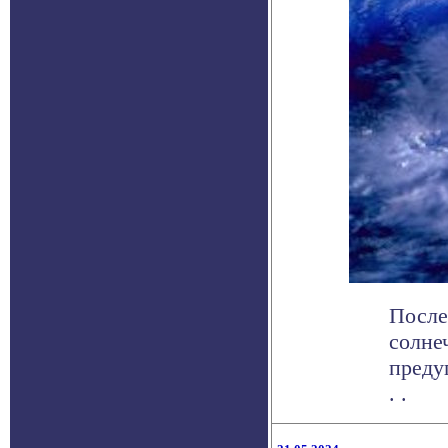
После
солне
преду
. .