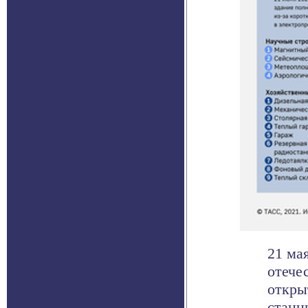
21 ма
отече
откры
станци