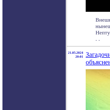
Внешн
нынеш
Непту
. .
21.05.2024
Загадоч
20:01
объясне