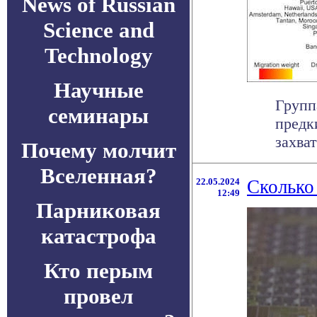
News of Russian
Science and
Technology
Научные
Групп
семинары
предк
захва
Почему молчит
Вселенная?
22.05.2024
Сколько
12:49
Парниковая
катастрофа
Кто перым
провел