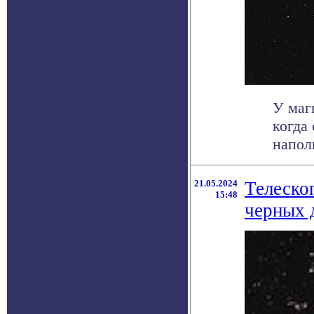
У маг
когда
напол
21.05.2024
Телеско
15:48
черных 