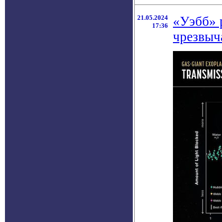
21.05.2024
«Уэбб» р
17:36
чрезвыч