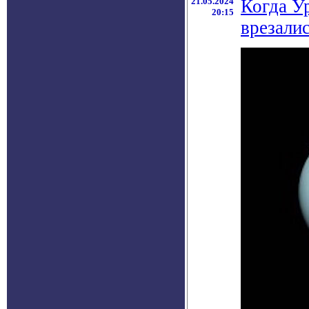
21.05.2024
Когда У
20:15
врезали