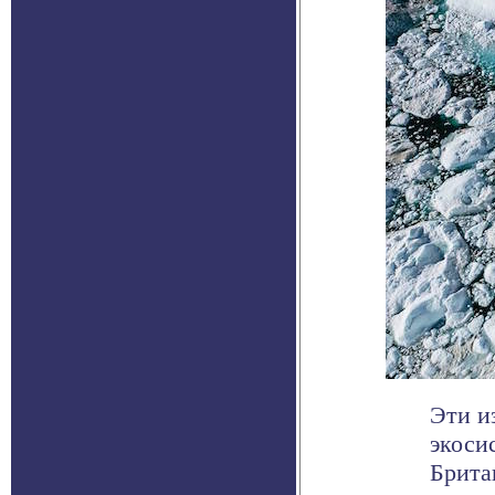
Эти и
экоси
Брита