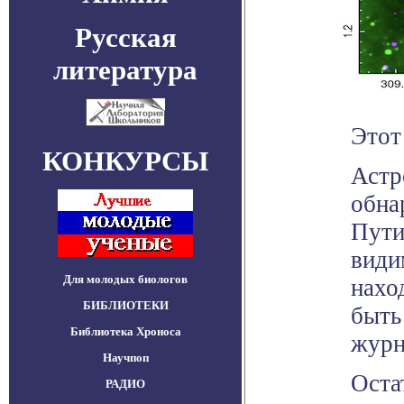
Русская
литература
Этот
КОНКУРСЫ
Астр
обна
Пути
види
Для молодых биологов
нахо
БИБЛИОТЕКИ
быть
Библиотека Хроноса
журн
Научпоп
Оста
РАДИО