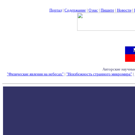
Портал
|
Содержание
|
О нас
|
Пишите
|
Новости
|
Авторские научные
"Физические явления на небесах"
|
"Неизбежность странного микромира"
|
Семинары - Конфе