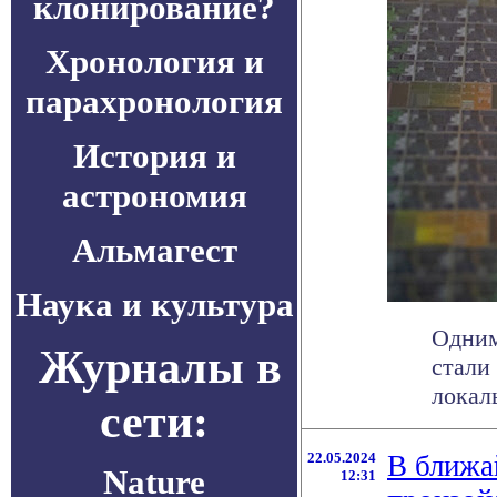
клонирование?
Хронология и
парахронология
История и
астрономия
Альмагест
Наука и культура
Одним
Журналы в
стали
локал
сети:
22.05.2024
В ближа
Nature
12:31