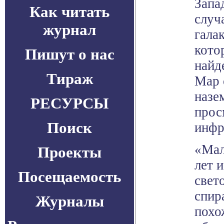
Запа
Как читать
случ
журнал
гала
кото
Пишут о нас
найд
Тираж
Map 
назе
РЕСУРСЫ
прос
Поиск
инфр
«Мал
Проекты
лет 
Посещаемость
свет
спир
Журналы
похо