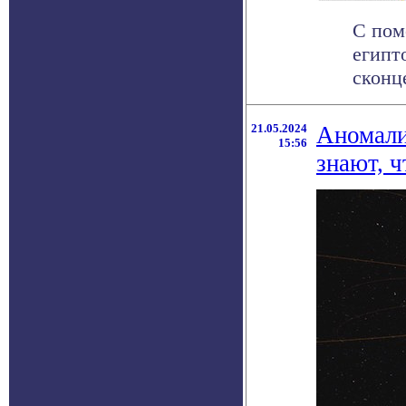
С пом
египт
сконц
21.05.2024
Аномали
15:56
знают, ч