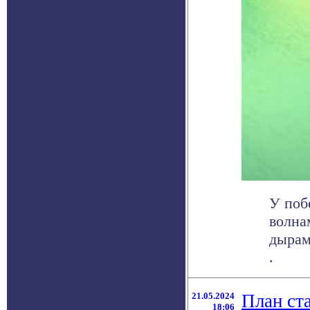
У поб
волна
дырами
.
21.05.2024
План ст
18:06