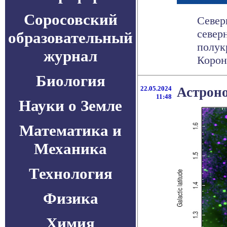
Соросовский
Север
север
образовательный
полук
журнал
Короны
Биология
22.05.2024
Астрон
11:48
Науки о Земле
Математика и
Механика
Технология
Физика
Химия