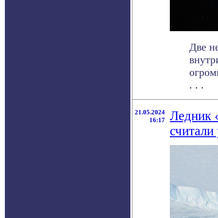
Две н
внутр
огром
. . .
21.05.2024
Ледник 
16:17
считали