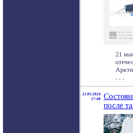
21 ма
отече
Аркти
. . .
21.05.2024
Состоян
17:48
после та