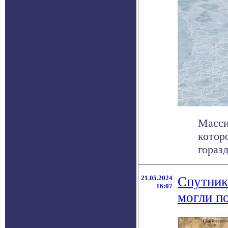
Масси
котор
гораз
21.05.2024
Спутник
16:07
могли п