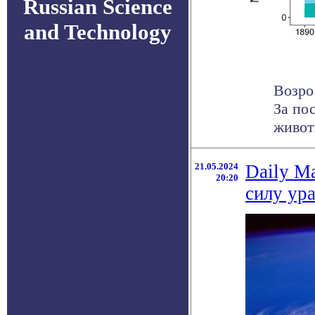
Russian Science
and Technology
Возро
За по
живот
21.05.2024
Daily Ma
20:20
силу ур