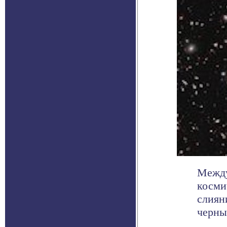
Между
косми
слиян
черных