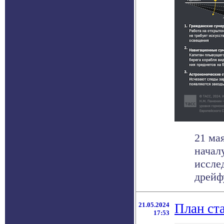
21 ма
начал
иссле
дрейф
21.05.2024
План ст
17:53