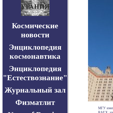
Космические
новости
Энциклопедия
космонавтика
Энциклопедия
"Естествознание"
Журнальный зал
Физматлит
МГУ имен
RAEX: уни