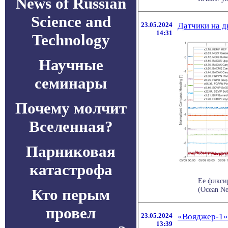
News of Russian
Science and
23.05.2024
Датчики на 
14:31
Technology
Научные
семинары
Почему молчит
Вселенная?
Парниковая
катастрофа
Ее фикси
(Ocean Ne
Кто перым
провел
23.05.2024
«Вояджер-1»
13:39