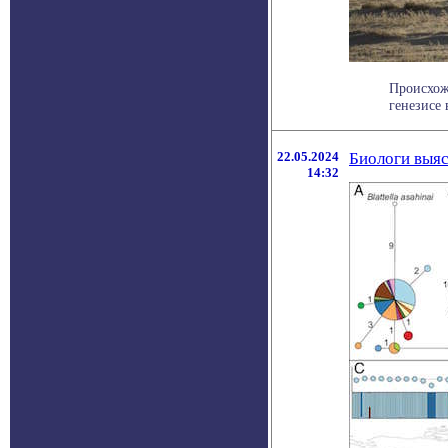
Происхож
генезисе 
22.05.2024
Биологи выяс
14:32