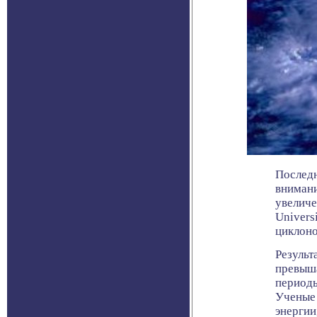
Последн
внимани
увеличе
Univers
циклоно
Результ
превыша
периоды
Ученые 
энергии