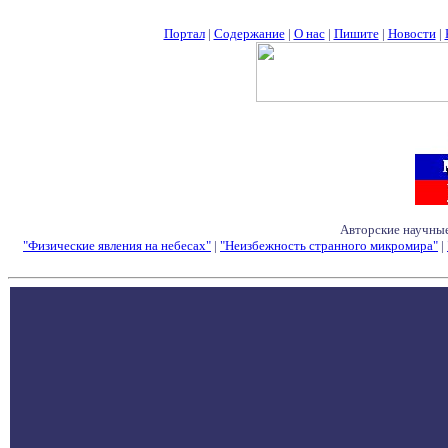
Портал
|
Содержание
|
О нас
|
Пишите
|
Новости
|
Авторские научные
"Физические явления на небесах"
|
"Неизбежность странного микромира"
|
Семинары - Конфе