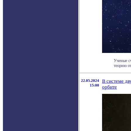
Ученые с
теорию от
22.05.2024
В системе дв
15:00
орбите