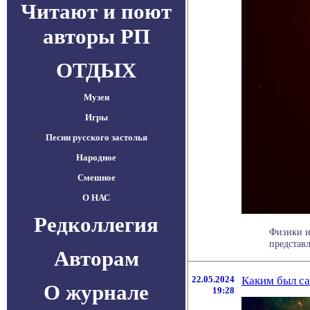
Читают и поют
авторы РП
ОТДЫХ
Музеи
Игры
Песни русского застолья
Народное
Смешное
О НАС
Редколлегия
Физики и
представл
Авторам
22.05.2024
Каким был са
О журнале
19:28