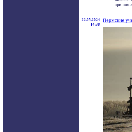
при помо
22.05.2024
Пермские уче
14:38