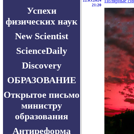
22.05.2024
Полярные сия
21:20
Успехи
физических наук
New Scientist
ScienceDaily
Discovery
ОБРАЗОВАНИЕ
Открытое письмо
министру
образования
Антиреформа