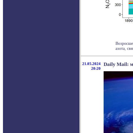
Возросшее
азота, св
21.05.2024
Daily Mail:
20:20