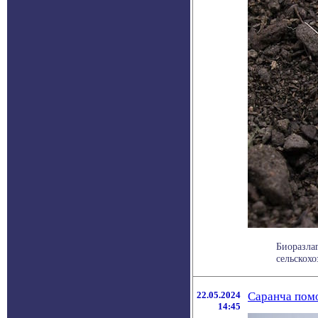
Биоразла
сельскохо
22.05.2024
Саранча помо
14:45