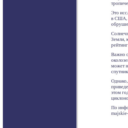
тропиче
Это исс
в США, 
обрушит
Солнечн
Земли, 
рейтинг
Важно о
околозе
может н
спутник
Однако,
приведе
этом го
циклоно
По инфо
majskie