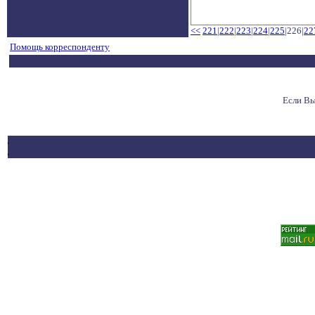
<<
221
|
222
|
223
|
224
|
225
|226|
22
Помощь корреспонденту
Если Вы