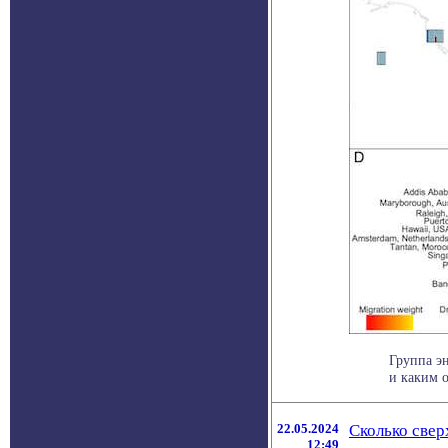
Группа э
и каким о
22.05.2024
Сколько све
12:49