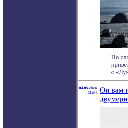
По сл
приве
с «Лу
04.05.2024
Он вам н
11:34
двумерн