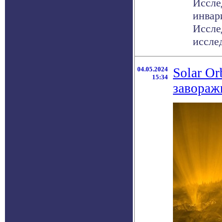
Иссле
инвар
Иссле
исслед
04.05.2024
Solar Or
15:34
завораж