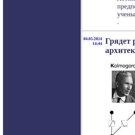
предп
учены
.
04.05.2024
Грядет 
14:44
архитек