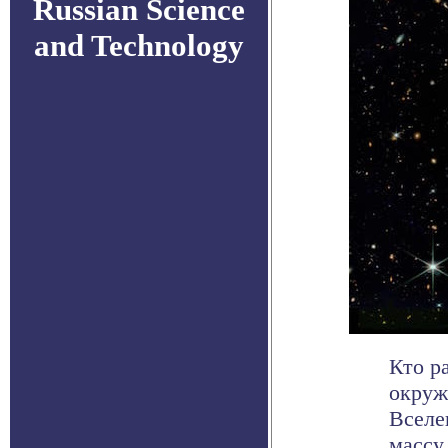
Russian Science
and Technology
Кто р
окруж
Вселе
массу .