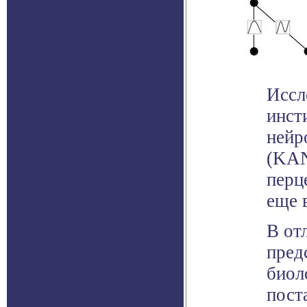
Иссл
инст
нейр
(KAN
перц
еще 
В от
пред
биол
пост