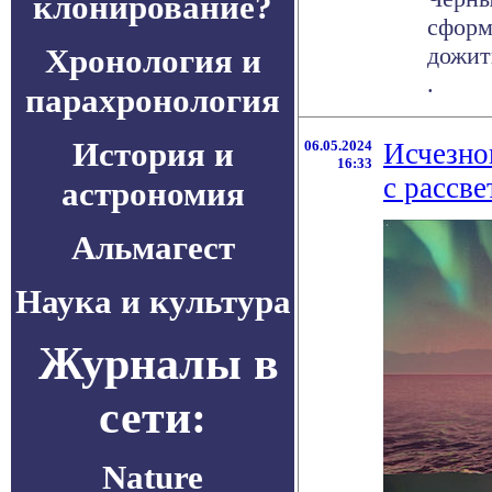
клонирование?
сформ
Хронология и
дожит
.
парахронология
История и
06.05.2024
Исчезно
16:33
с рассве
астрономия
Альмагест
Наука и культура
Журналы в
сети:
Nature