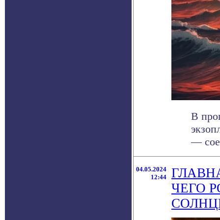
В про
экзоп
— сое
04.05.2024
ГЛАВНА
12:44
ЧЕГО 
СОЛНЦ