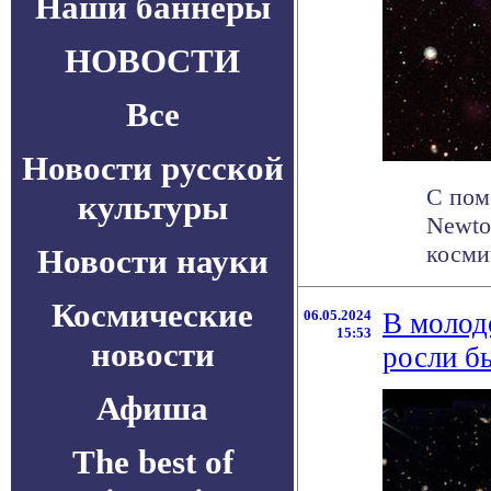
Наши баннеры
НОВОСТИ
Все
Новости русской
C пом
культуры
Newto
космич
Новости науки
Космические
06.05.2024
В молод
15:53
новости
росли б
Афиша
The best of