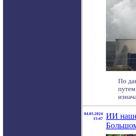
По да
путем
изнач
04.05.2024
ИИ наше
15:47
Большом