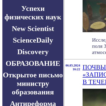
Успехи
физических наук
New Scientist
ScienceDaily
Иссле
поля 
Discovery
атмос
ОБРАЗОВАНИЕ
06.05.2024
ПОЧВЫ
16:22
Открытое письмо
«ЗАПИ
В ТЕЧЕ
министру
образования
Антиреформа