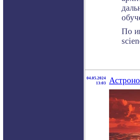
даль
обуч
По и
scie
04.05.2024
Астроно
13:03