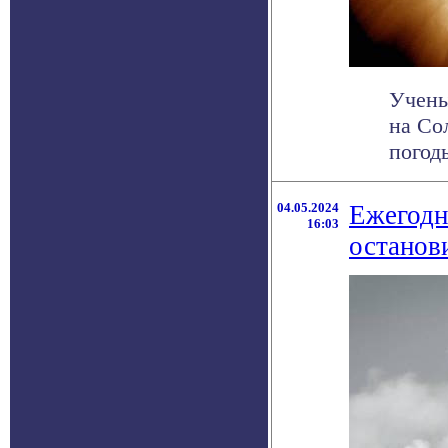
Учены
на Со
погод
04.05.2024
Ежегодн
16:03
останов