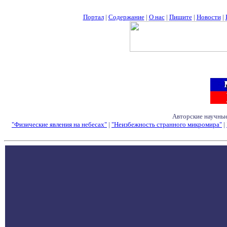
Портал
|
Содержание
|
О нас
|
Пишите
|
Новости
|
Авторские научные
"Физические явления на небесах"
|
"Неизбежность странного микромира"
|
Семинары - Конфе