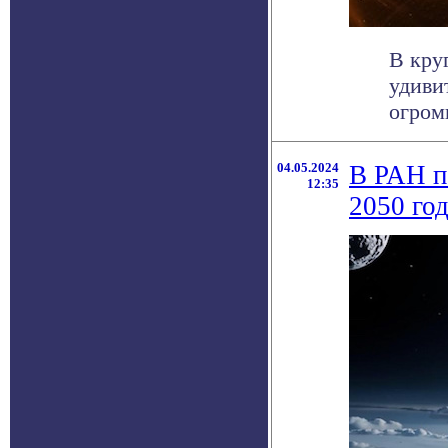
В кру
удиви
огром
04.05.2024
В РАН п
12:35
2050 го