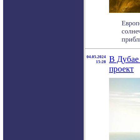
Европ
солне
прибли
04.05.2024
В Дубае
15:28
проект