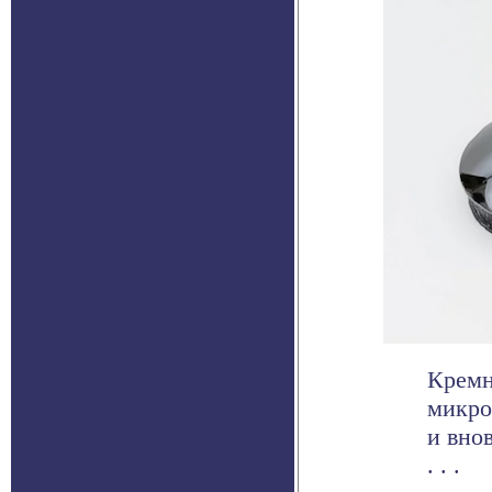
Кремн
микро
и вно
. . .