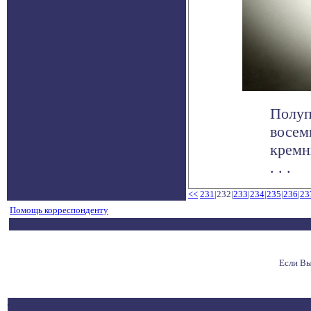
Полуп
восем
кремн
. . .
<<
231
|232|
233
|
234
|
235
|
236
|
23
Помощь корреспонденту
Если Вы