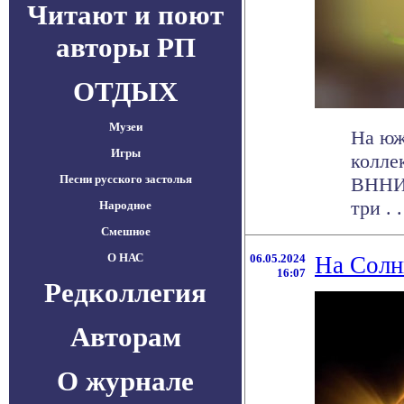
Читают и поют
авторы РП
ОТДЫХ
Музеи
На юж
Игры
колле
Песни русского застолья
ВННИИ
три . .
Народное
Смешное
О НАС
06.05.2024
На Солн
16:07
Редколлегия
Авторам
О журнале