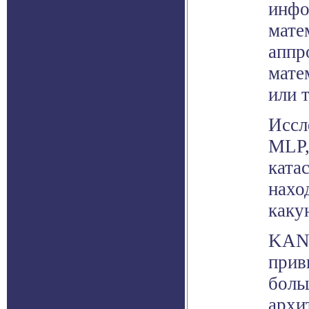
инфо
мате
аппр
мате
или 
Иссл
MLP,
ката
нахо
каку
KAN 
прив
боль
архи