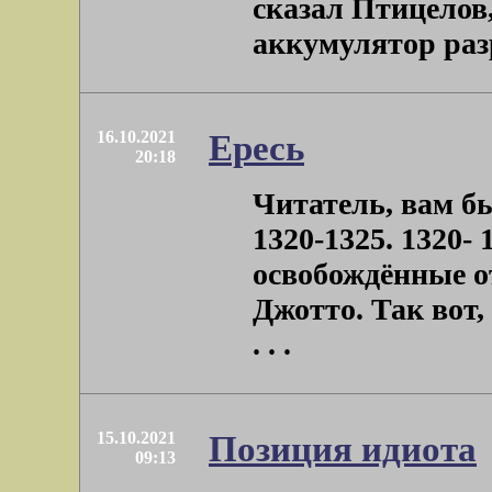
сказал Птицелов
аккумулятор разр
16.10.2021
Ересь
20:18
Читатель, вам б
1320-1325. 1320- 1
освобождённые о
Джотто. Так вот,
. . .
15.10.2021
Позиция идиота
09:13