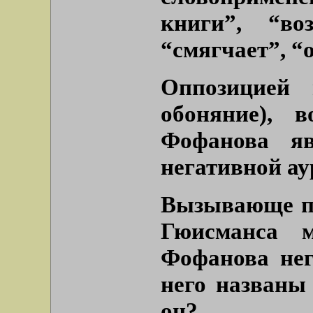
книги”, “во
“смягчает”, “
Оппозицией 
обоняние), 
Фофанова я
негативной ау
Вызывающе по
Гюисманса м
Фофанова нег
него назван
он?