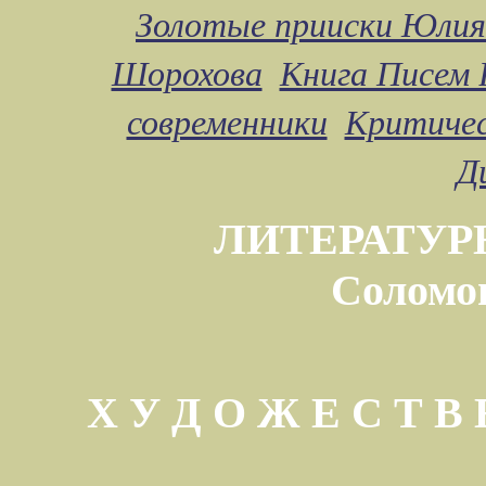
Золотые прииски Юлия
Шорохова
Книга Писем 
современники
Критичес
Д
ЛИТЕРАТУР
Соломо
Х У Д О Ж Е С Т 