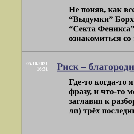
Не поняв, как вс
“Выдумки” Борхес
“Секта Феникса”
ознакомиться со вс
05.10.2021
Риск – благородн
16:31
Где-то когда-то
фразу, и что-то 
заглавия к разбо
ли) трёх последних