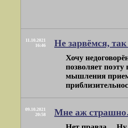
11.10.2021
Не зарвёмся, так
16:46
Хочу недоговорё
позволяет поэту
мышления прием
приблизительность
09.10.2021
Мне аж страшн
20:58
Нет правда… Ну 