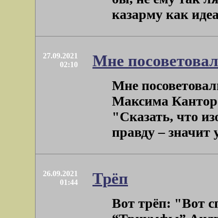
казарму как идеал 
27.09.2021
Мне посоветова
02:10
Мне посоветовал
Максима Кантора…
"Сказать, что из
правду – значит уж
26.09.2021
Трёп
01:44
Вот трёп: "Вот с