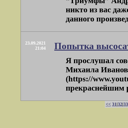
“Триумфы” Андре
никто из вас даж
данного произведе
23.09.2021
Попытка высосат
21:04
Я прослушал со
Михаила Иванова
(https://www.you
прекраснейшим ра
<<
31
|
32
|
33