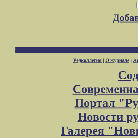
Доба
Редколлегия
|
О журнале
|
А
Сод
Современна
Портал "Ру
Новости р
Галерея "Но