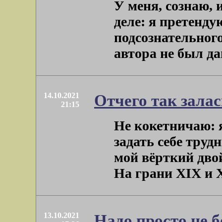
У меня, сознаю, 
деле: я претенду
подсознательног
автора не был дан.
14.10.2021
Отчего так зала
21:15
Не кокетничаю: я
задать себе труд
мой вёрткий дво
На грани XIX и ХХ
13.10.2021
Надо просто не б