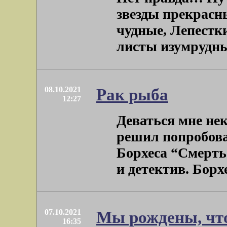
звезды прекрасн
чудные, Лепестк
листы изумрудные.
08.10.2021
Рак рыба
12:27
Деваться мне нек
решил попробова
Борхеса “Смерть и
и детектив. Борхес
07.10.2021
Мы рождены, чт
16:35