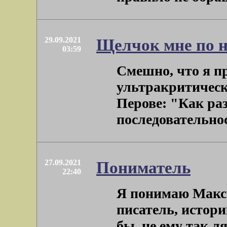
29.09.2021
Щелчок мне по н
03:59
Смешно, что я пр
ультракритическ
Перове: "Как раз
последовательност
27.09.2021
Пониматель
22:40
Я понимаю Макс
писатель, истори
бы, не ему так 