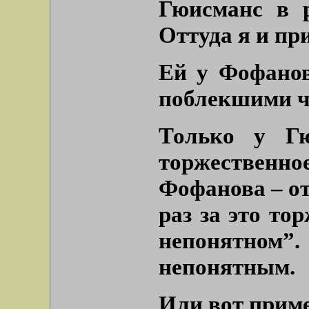
Гюисманс в р
Оттуда я и пр
Ей у Фофанов
поблекшими ч
Только у Гю
торжественно
Фофанова – от
раз за это то
непонятном”
.
непонятным.
Или вот приме