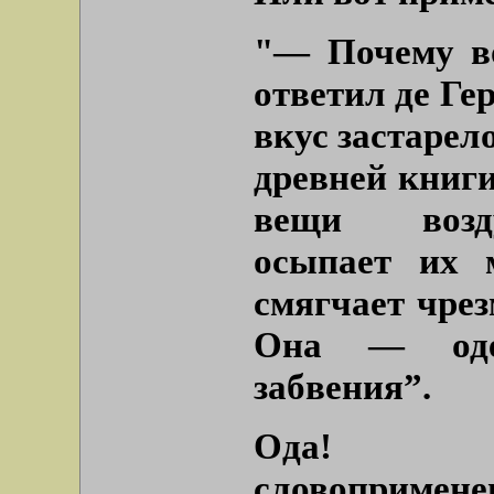
"— Почему в
ответил де Ге
вкус застарел
древней книги
вещи возду
осыпает их 
смягчает чрез
Она — одея
забвения”.
Ода! Ка
словопримен