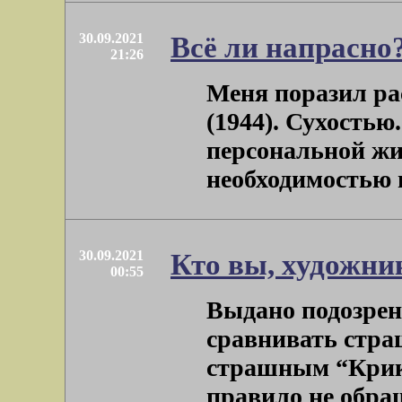
30.09.2021
Всё ли напрасно
21:26
Меня поразил ра
(1944). Сухостью
персональной жи
необходимостью гу
30.09.2021
Кто вы, художни
00:55
Выдано подозрени
сравнивать страш
страшным “Крико
правило не обраща