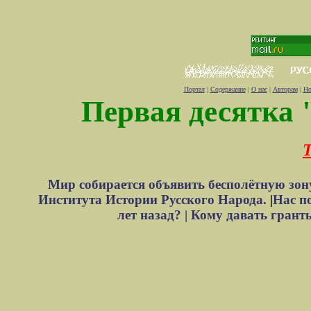
Портал
|
Содержание
|
О нас
|
Авторам
|
Но
Первая десятка 
Т
Мир собирается объявить бесполётную зон
Института Истории Русского Народа.
|
Нас п
лет назад? |
Кому давать грант