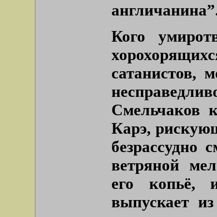
англичанина”
Кого умирот
хорохорящи
сатанистов, 
несправедли
Смельчаков к
Карэ, рискующ
безрассудно 
ветряной мел
его копьё, 
выпускает из