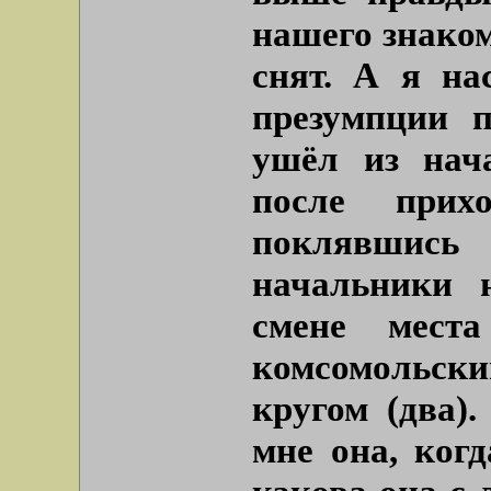
нашего знако
снят. А я на
презумпции п
ушёл из нач
после прих
поклявшись
начальники н
смене мест
комсомольск
кругом (два)
мне она, когд