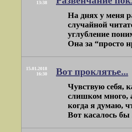
Развенчание пок
13:38
На днях у меня р
случайной читате
углубление пони
Она за “просто нр
15.01.2018
Вот проклятье...
16:30
Чувствую себя, 
слишком много, а
когда я думаю, ч
Вот касалось бы эт