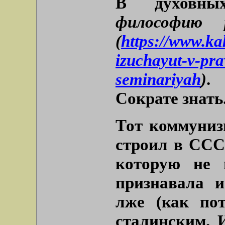
В духовн
философию 
(
https://www.ka
izuchayut-v-pr
seminariyah
)
.
Сократе знать
Тот коммуниз
строил в ССС
которую не 
признавала и
лже (как пот
сталинским. 