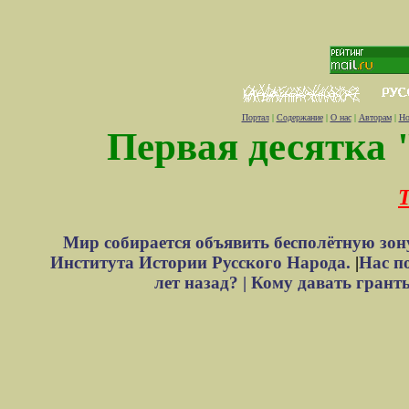
Портал
|
Содержание
|
О нас
|
Авторам
|
Но
Первая десятка 
Т
Мир собирается объявить бесполётную зон
Института Истории Русского Народа.
|
Нас п
лет назад? |
Кому давать грант