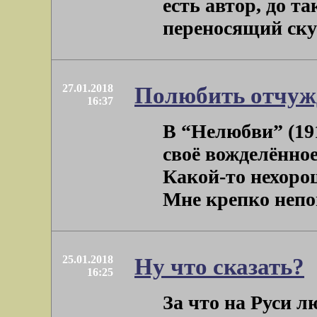
есть автор, до т
переносящий скук
27.01.2018
Полюбить отчуж
16:37
В “Нелюбви” (19
своё вожделённо
Какой-то нехоро
Мне крепко непон
25.01.2018
Ну что сказать?
16:25
За что на Руси л