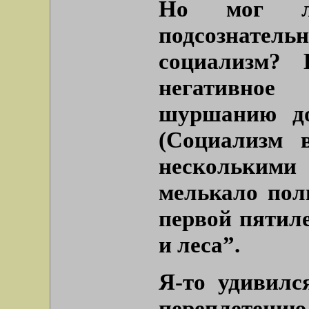
Но мог ли
подсознатель
социализм? 
негативн
шуршанию до
(Социализм 
нескольким
мелькало пол
первой пятиле
и леса”
.
Я-то удивилс
переплетению