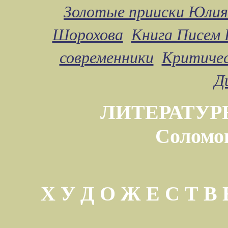
Золотые прииски Юлия
Шорохова
Книга Писем 
современники
Критичес
Д
ЛИТЕРАТУР
Соломо
Х У Д О Ж Е С Т 