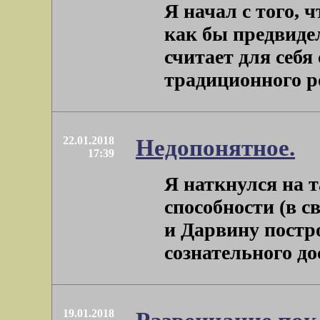
Я начал с того, 
как бы предвидел
считает для себ
традиционного ром
22.01.2018
Недопонятное.
17:39
Я наткнулся на 
способности (в 
и Дарвину постро
сознательного дост
19.01.2018