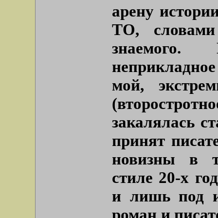
арену истори
ТО, словами
знаемого.
неприкладное
мой, экстрем
(второстротн
закалялась ст
принят писат
новизны в т
стиле 20-х го
и лишь под и
роман и писат