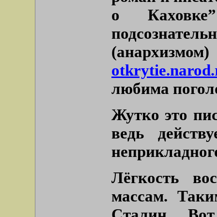
о Каховке
подсознат
(анархизмом
otkrytie.narod.
любима погол
Жутко это пи
ведь действу
неприкладного
Лёгкость во
массам. Таки
Сталин. Вот