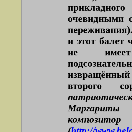
прикладног
очевидными о
переживания)
и этот балет 
не имеет
подсознательн
извращённый 
второго 
патриотическ
Маргариты
композито
(
http://www.bel