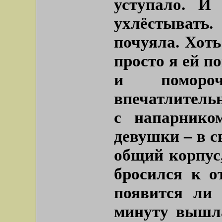
уступало. И
ухлёстывать.
почуяла. Хоть
просто я ей п
и поморо
впечатлитель
с напарнико
девушки – в с
общий корпус,
бросился к о
появится ли 
минуту вышл