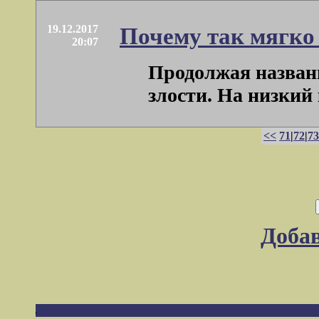
19.12.2017
Почему так мягко 
20:07
Продолжая названи
злости. На низкий 
<<
71
|
72
|
73
Доба