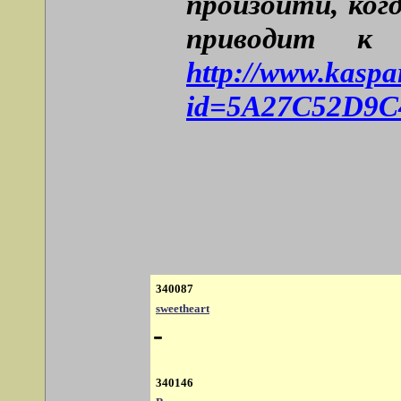
произойти, ког
приводит к 
http://www.kaspa
id=5A27C52D9C4
340087
sweetheart
-
340146