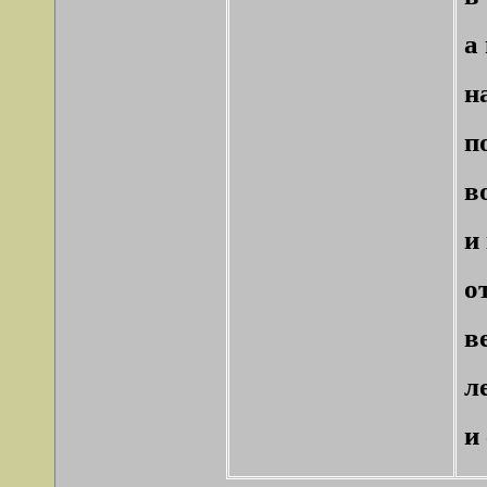
а
н
п
в
и
о
в
л
и