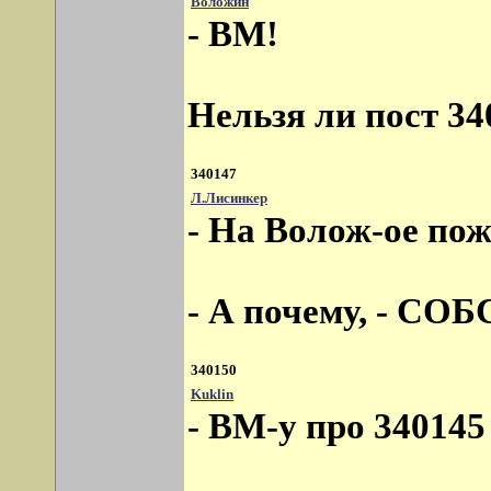
Воложин
- ВМ!
Нельзя ли пост 34
340147
Л.Лисинкер
- На Волож-ое поже
- А почему, - С
340150
Kuklin
- ВМ-у про 340145