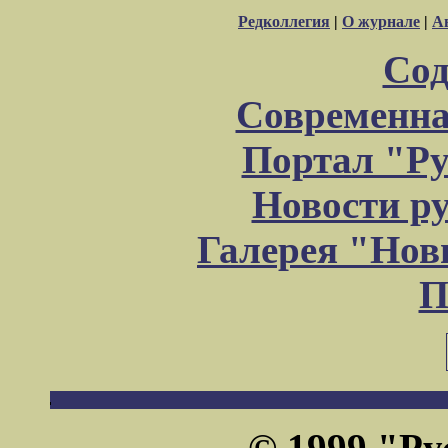
Редколлегия
|
О журнале
|
А
Сод
Современна
Портал "Ру
Новости р
Галерея "Но
П
© 1999 "Ру