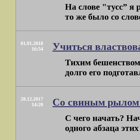
На слове "тусс” я 
то же было со слов
01.01.2018
Учиться властвов
16:54
Тихим бешенством 
долго его подготавл
28.12.2017
Со свиным рылом
14:20
С чего начать? На
одного абзаца эти