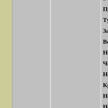
П
Т
З
В
Н
Ч
Н
К
Н
Н