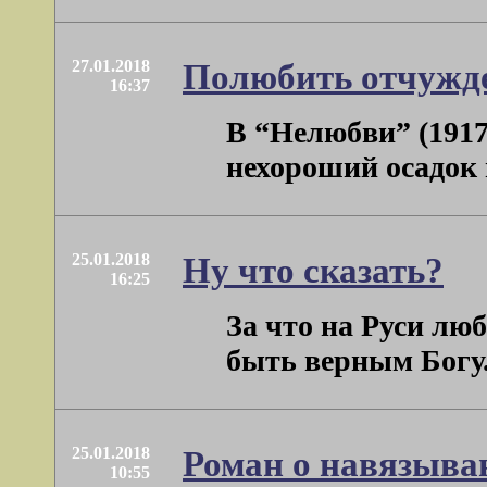
27.01.2018
Полюбить отчужде
16:37
В “Нелюбви” (1917
нехороший осадок 
25.01.2018
Ну что сказать?
16:25
За что на Руси лю
быть верным Богу.
25.01.2018
Роман о навязыван
10:55