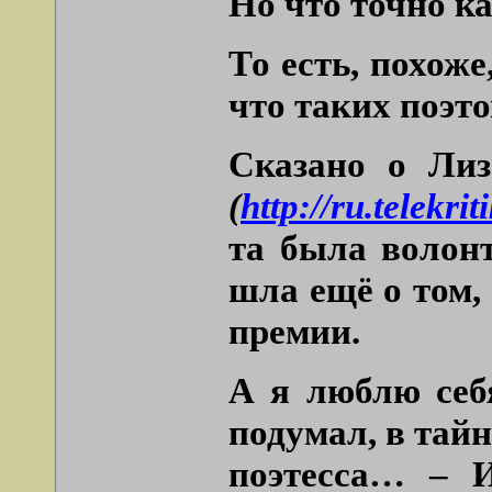
Но что точно к
То есть, похоже
что таких поэто
Сказано о Ли
(
http://ru.telekr
та была волонт
шла ещё о том,
премии.
А я люблю себя
подумал, в тайн
поэтесса… – И