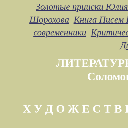
Золотые прииски Юлия
Шорохова
Книга Писем 
современники
Критичес
Д
ЛИТЕРАТУР
Соломо
Х У Д О Ж Е С Т 