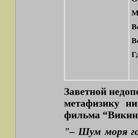
М
В
В
Г
Заветной недопо
метафизику ни
фильма “Викинг
"– Шум моря го