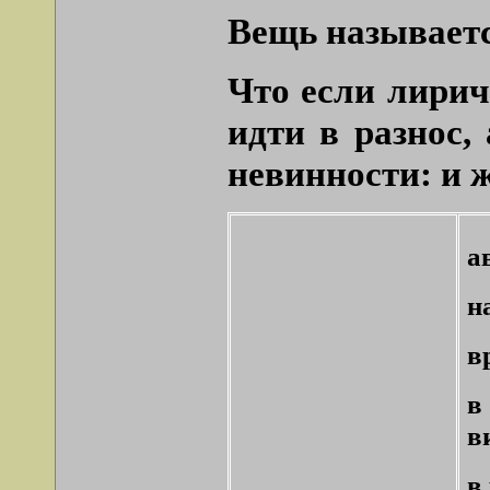
Вещь называетс
Что если лирич
идти в разнос,
невинности: и 
а
н
в
в
в
в