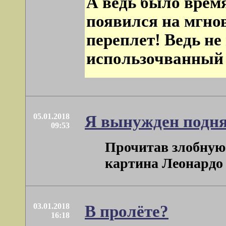
А ведь было врем
появился на мгнов
переплет! Ведь не
использочванный 
05.01.2018
Я вынужден подня
09:53
Прочитав злобную 
картина Леонардо д
03.01.2018
В пролёте?
16:18