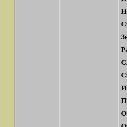
Н
С
З
Р
С
С
И
П
О
О