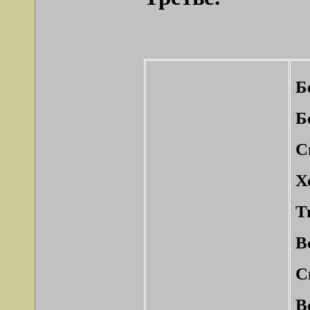
Б
Б
С
Х
Т
В
С
В