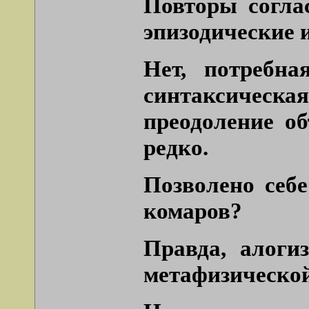
Повторы согла
эпизодические и
Нет, потребн
синтаксическ
преодоление об
редко.
Позволено себ
комаров?
Правда, алоги
метафизической