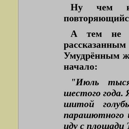
Ну чем н
повторяющийс
А тем не м
рассказанн
Умудрённым жи
начало:
"Июль тыся
шестого года. 
шитой голуб
парашютного 
иду с площади