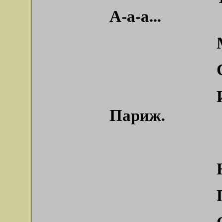
А-а-а...
Париж.