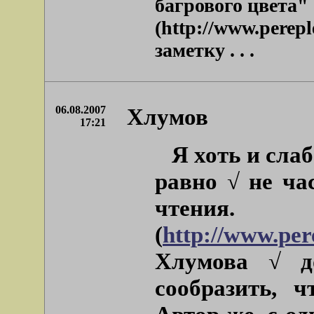
багрового цвета"
(http://www.perepl
заметку . . .
06.08.2007
Хлумов
17:21
Я хоть и сла
равно √ не ча
чтени
(
http://www.per
Хлумова
√ до
сообразить, ч