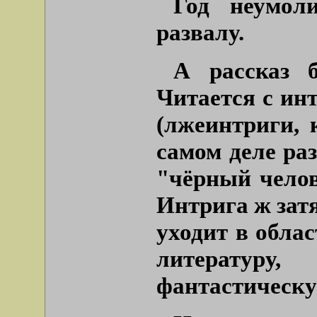
Год неумол
развалу.
А рассказ б
Читается с инт
(лжеинтриги, 
самом деле раз
"чёрный челове
Интрига ж затя
уходит в обла
литературу
фантастическу