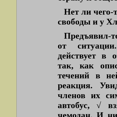
Нет ли чего-
свободы и у Х
Предъявил-т
от ситуации
действует в 
так, как опи
течений в не
реакция. Уви
членов их си
автобус, √ в
чемодан. И ни