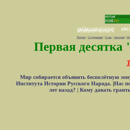
Портал
|
Содержание
|
О нас
|
Авторам
|
Но
Первая десятка 
Т
Мир собирается объявить бесполётную зон
Института Истории Русского Народа.
|
Нас п
лет назад? |
Кому давать грант