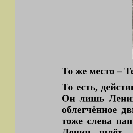
То же место – Т
То есть, дейст
Он лишь Ленин
облегчённое д
тоже слева нап
Ленин шлёт… 