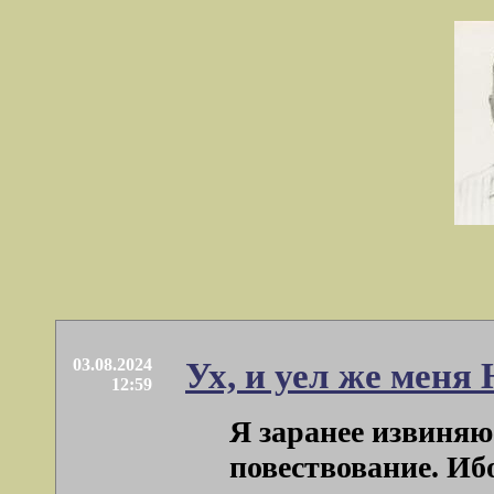
03.08.2024
Ух, и уел же мен
12:59
Я заранее извиняю
повествование. И