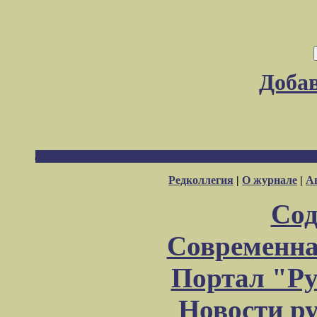
Доба
Редколлегия
|
О журнале
|
А
Сод
Современна
Портал "Ру
Новости р