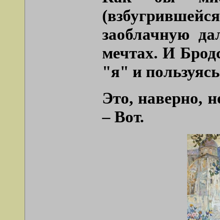
(взбугрившейся
заоблачную да
мечтах. И Брод
"я" и пользуясь
Это, наверно, 
– Вот.