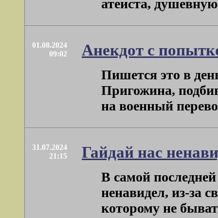
атеиста, душевную 
01.08.2024
Анекдот с попытк
09:02
Пишется это в ден
Пригожина, подбив
на военный переворо
31.07.2024
Гайдай нас ненав
21:15
В самой последней
ненавидел, из-за 
которому не бывать 