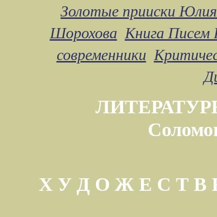
Золотые прииски Юлия
Шорохова
Книга Писем 
современники
Критичес
Д
ЛИТЕРАТУР
Соломо
Х У Д О Ж Е С Т 