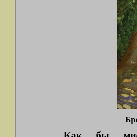
Бр
Как бы мис