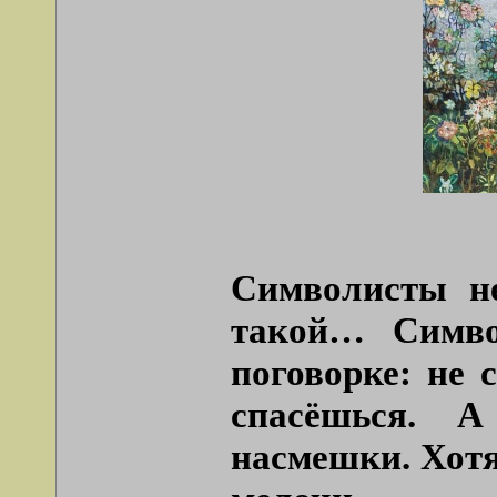
Символисты н
такой… Симво
поговорке: не 
спасёшься. А
насмешки. Хот