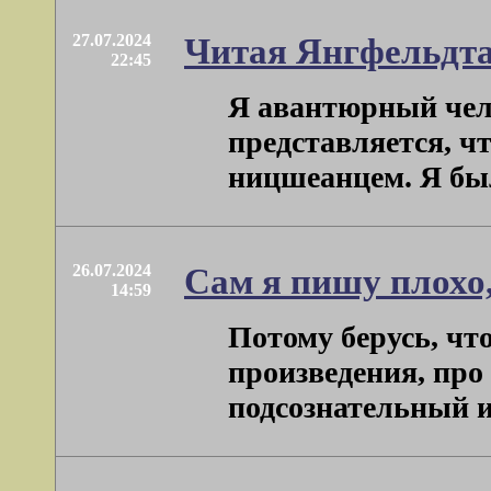
27.07.2024
Читая Янгфельдта
22:45
Я авантюрный чело
представляется, ч
ницшеанцем. Я было
26.07.2024
Сам я пишу плохо,
14:59
Потому берусь, чт
произведения, про
подсознательный иде