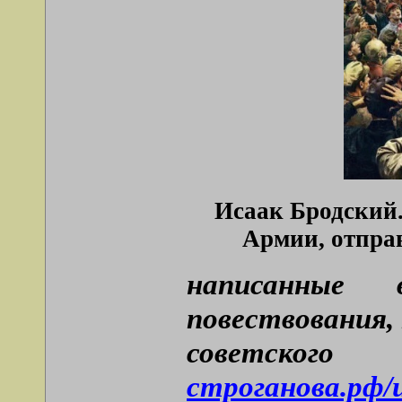
Исаак Бродский.
Армии, отправ
написанные 
повествования,
советск
строганова.рф/up