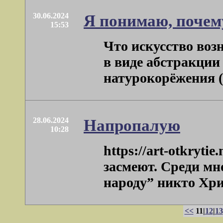
30.06.2024
Я понимаю, почем
15:53
Что искусство воз
в виде абстракции 
натурокорёжения (в 
28.06.2024
Напропалую
10:28
https://art-otkryt
засмеют. Среди мн
народу” никто Христ
<<
11|
12
|
13