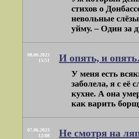
стихов о Донбасс
невольные слёзы
уйму. – Один за др
08.06.2023
И опять, и опят
15:51
У меня есть вся
заболела, я с её 
кухне. А она уме
как варить борщ и
07.06.2023
Не смотря на ля
12:08