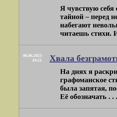
Я чувствую себя
тайной – перед 
набегают невольн
читаешь стихи. И 
06.06.2023
Хвала безграмот
19:21
На днях я раскр
графоманское ст
была запятая, по
Её обозначать . . 