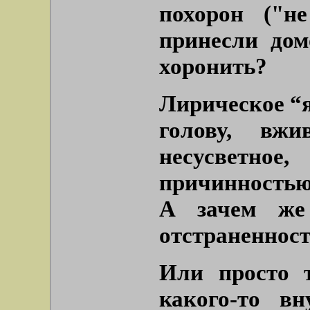
похорон (
"н
принесли дом
хоронить?
Лирическое “я
голову, вж
несусветн
причинностью
А зачем же
отстраненност
Или просто т
какого-то в