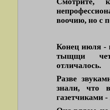
Смотрите, 
непрофессион
воочию, но с 
Конец июля - 
тыщщи чет
отличалось.
Разве звукам
знали, что 
газетчиками -