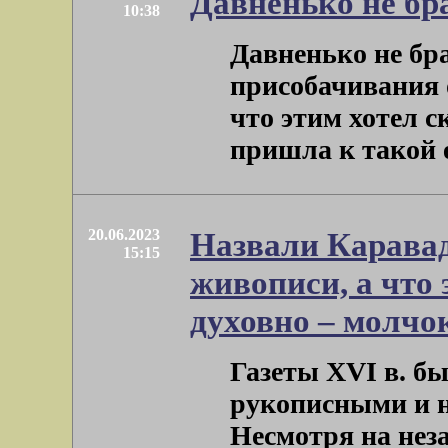
Давненько не бр
10:38
Давненько не бр
присобачивания 
что этим хотел с
пришла к такой её
20.06.2023
Назвали Карава
15:15
живописи, а что
духовно – молчо
Газеты ХVI в. б
рукописными и н
Несмотря на нез