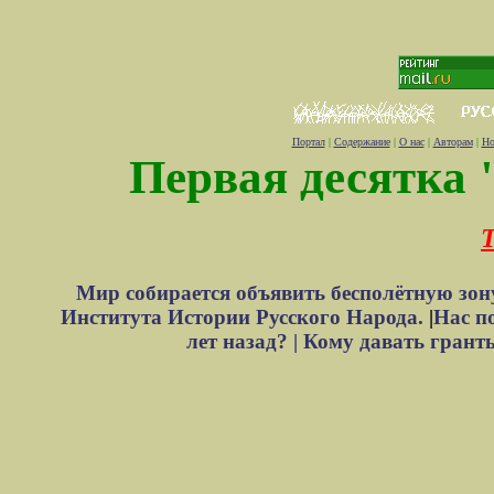
Портал
|
Содержание
|
О нас
|
Авторам
|
Но
Первая десятка 
Т
Мир собирается объявить бесполётную зон
Института Истории Русского Народа.
|
Нас п
лет назад? |
Кому давать грант