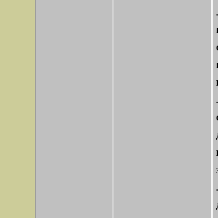
.
.
.