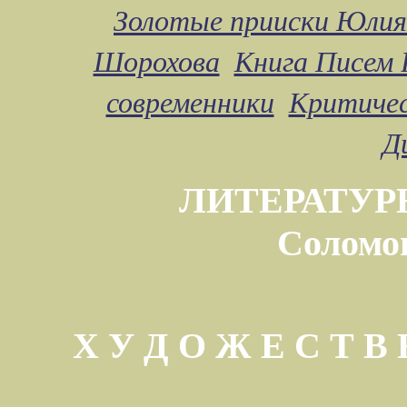
Золотые прииски Юлия
Шорохова
Книга Писем 
современники
Критичес
Д
ЛИТЕРАТУР
Соломо
Х У Д О Ж Е С Т 