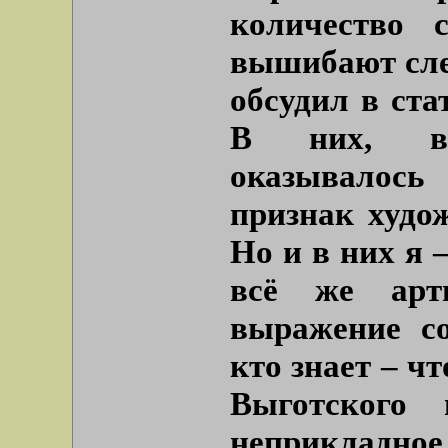
количество 
вышибают сле
обсудил в ста
В них, вы
оказывалос
признак худо
Но и в них я 
всё же арти
выражение со
кто знает – ч
Выготского 
неприкладное 