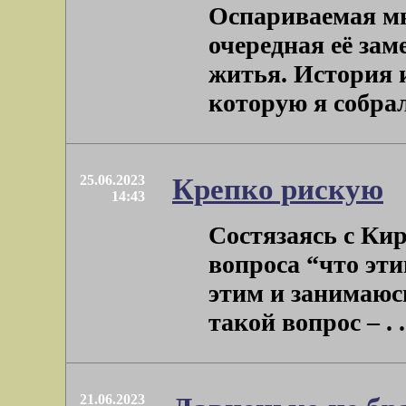
Оспариваемая м
очередная её зам
житья. История и
которую я собралс
25.06.2023
Крепко рискую
14:43
Состязаясь с Кир
вопроса “что эти
этим и занимаюсь
такой вопрос – . .
21.06.2023