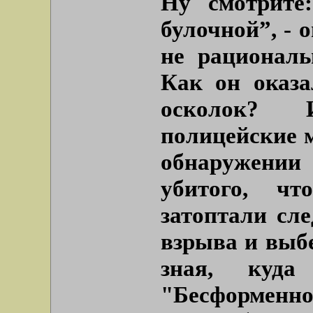
Ну смотрит
булочной”
, -
не рациональ
Как он оказа
осколок? 
полицейские 
обнаружении
убитого, ч
затоптали сл
взрыва и выбе
зная, куд
"Бесформенно