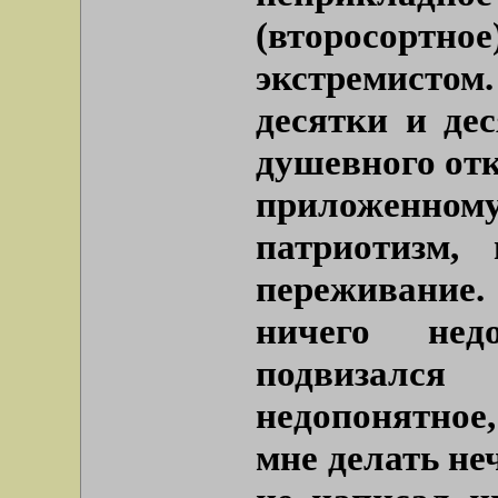
(второсортн
экстремисто
десятки и дес
душевного отк
приложенн
патриотизм,
переживание. 
ничего нед
подвизал
недопонятное,
мне делать неч