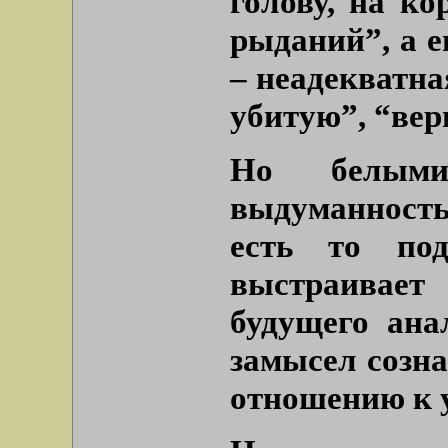
голову, на ко
рыданий”
, а 
– неадекватн
убитую”, “вер
Но белыми
выдуманность
есть то под
выстраивает
будущего ана
замысел созна
отношению к 