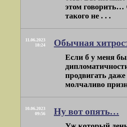
этом говорить… 
такого не . . .
11.06.2023
Обычная хитрос
18:24
Если б у меня бы
дипломатичности
продвигать даже 
молчаливо призна
10.06.2023
Ну вот опять…
09:56
Уж который день