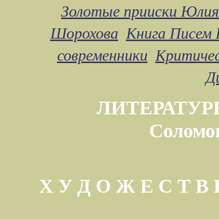
Золотые прииски Юлия
Шорохова
Книга Писем 
современники
Критичес
Д
ЛИТЕРАТУР
Соломо
Х У Д О Ж Е С Т 