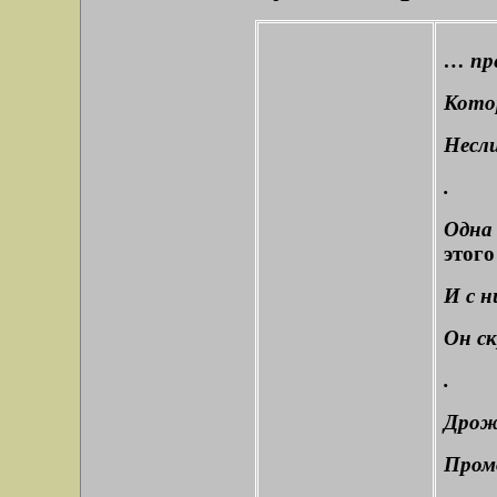
… пре
Котор
Несли
.
Одна
этого
И с н
Он с
.
Дрож
Промо