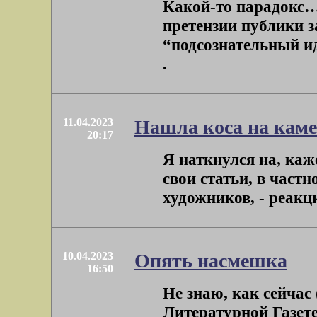
Какой-то парадокс…
претензии публики з
“подсознательный ид
.
11.04.2023
Нашла коса на кам
20:17
Я наткнулся на, каж
свои статьи, в частн
художников, - реакци
10.04.2023
Опять насмешка
16:50
Не знаю, как сейчас 
Литературной Газет