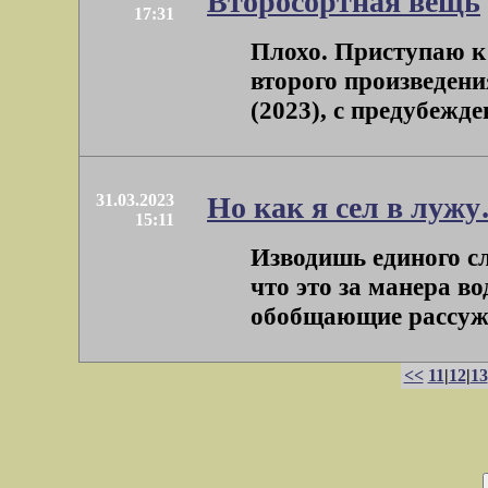
Второсортная вещь
17:31
Плохо. Приступаю к 
второго произведен
(2023), с предубежде
31.03.2023
Но как я сел в луж
15:11
Изводишь единого с
что это за манера во
обобщающие рассужде
<<
11
|
12
|
13