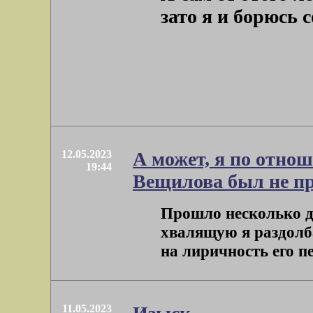
зато я и борюсь 
12.05.2023
А может, я по отно
19:44
Вещилова был не п
Прошло несколько дн
хвалящую я раздолба
на лиричность его пе
11.05.2023