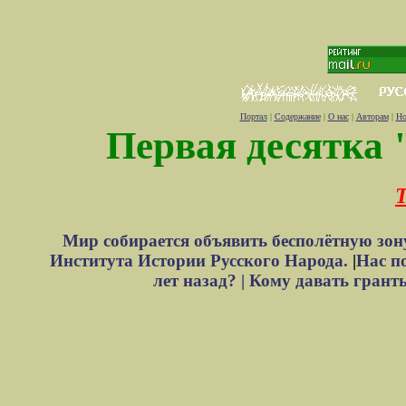
Портал
|
Содержание
|
О нас
|
Авторам
|
Но
Первая десятка 
Т
Мир собирается объявить бесполётную зон
Института Истории Русского Народа.
|
Нас п
лет назад? |
Кому давать грант