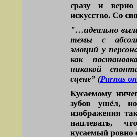
сразу и верно
искусство. Со св
"…идеально выли
темы с абсол
эмоций у персон
как постановк
никакой спонт
сцене” (
Parnas on-
Кусаемому ничег
зубов ушёл, н
изображения т
наплевать, ч
кусаемый ровно о