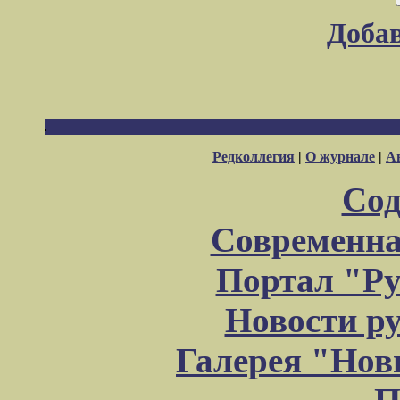
Доба
Редколлегия
|
О журнале
|
А
Сод
Современна
Портал "Ру
Новости р
Галерея "Но