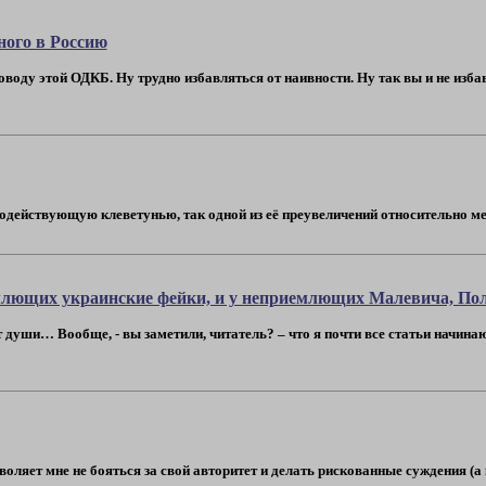
ного в Россию
поводу этой ОДКБ. Ну трудно избавляться от наивности. Ну так вы и не изба
действующую клеветунью, так одной из её преувеличений относительно меня
млющих украинские фейки, и у неприемлющих Малевича, Пол
души… Вообще, - вы заметили, читатель? – что я почти все статьи начинаю 
ляет мне не бояться за свой авторитет и делать рискованные суждения (а кто