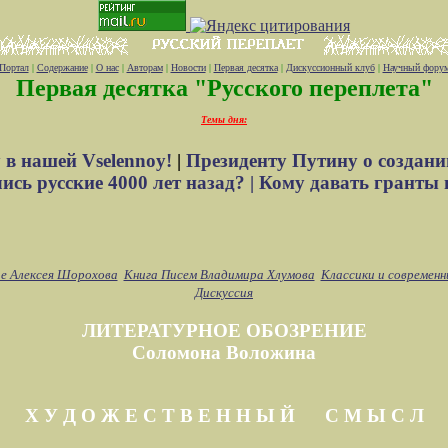
Портал
|
Содержание
|
О нас
|
Авторам
|
Новости
|
Первая десятка
|
Дискуссионный клуб
|
Научный фору
Первая десятка "Русского переплета"
Темы дня:
 в нашей Vselennoy!
|
Президенту Путину о создани
сь русские 4000 лет назад? |
Кому давать гранты 
е Алексея Шорохова
Книга Писем Владимира Хлумова
Классики и современн
Дискуссия
ЛИТЕРАТУРНОЕ ОБОЗРЕНИЕ
Соломона Воложина
Х У Д О Ж Е С Т В Е Н Н Ы Й С М Ы С Л