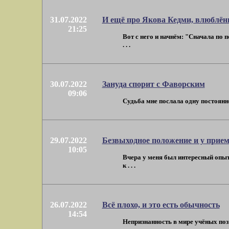
31.07.2022
И ещё про Якова Кедми, влюблён
21:25
Вот с него и начнём: "Сначала по 
. . .
30.07.2022
Зануда спорит с Фаворским
09:06
Судьба мне послала одну постоянно
29.07.2022
Безвыходное положение и у прие
10:05
Вчера у меня был интересный опыт 
к . . .
26.07.2022
Всё плохо, и это есть обычность
14:54
Непризнанность в мире учёных позво