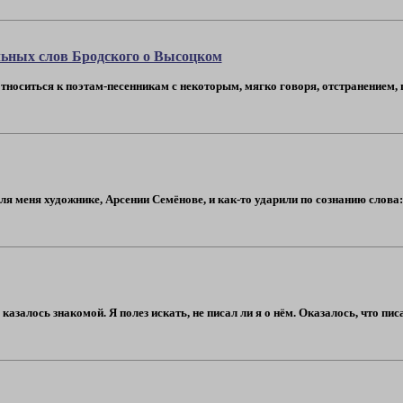
льных слов Бродского о Высоцком
тноситься к поэтам-песенникам с некоторым, мягко говоря, отстранением, 
м для меня художнике, Арсении Семёнове, и как-то ударили по сознанию сл
залось знакомой. Я полез искать, не писал ли я о нём. Оказалось, что пис