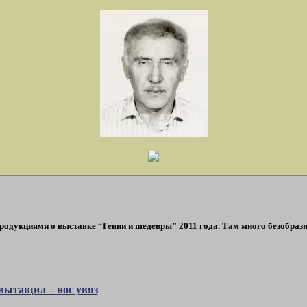
продукциями о выставке “Гении и шедевры” 2011 года. Там много безобразн
 вытащил – нос увяз