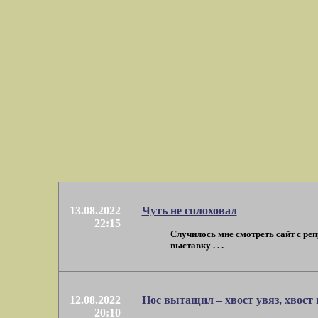
13.08.2022
Чуть не сплоховал
22:15
Случилось мне смотреть сайт с ре
выставку . . .
12.08.2022
Нос вытащил – хвост увяз, хвост
20:10