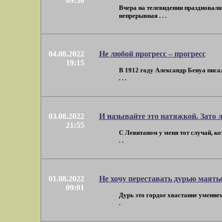
09:30
Вчера на телевидении праздновали 
непрерывная . . .
04.08.2022
Не любой прогресс – прогресс
19:15
В 1912 году Александр Бенуа писа
. . .
03.08.2022
И называйте это натяжкой. Зато 
21:55
С Левитаном у меня тот случай, к
. .
01.08.2022
Не хочу переставать дурью маять
09:01
Дурь это гордое хвастание умением "
.