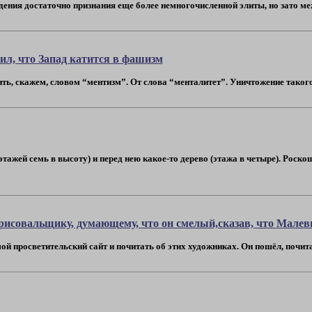
ения достаточно признания еще более немногочисленной элиты, но зато меж
тил, что Запад катится в фашизм
, скажем, словом “ментизм”. От слова “менталитет”. Уничтожение такого-т
этажей семь в высоту) и перед нею какое-то дерево (этажа в четыре). Роско
рисовальщику, думающему, что он смелый,сказав, что Малеви
й просветительский сайт и почитать об этих художниках. Он пошёл, почитал и