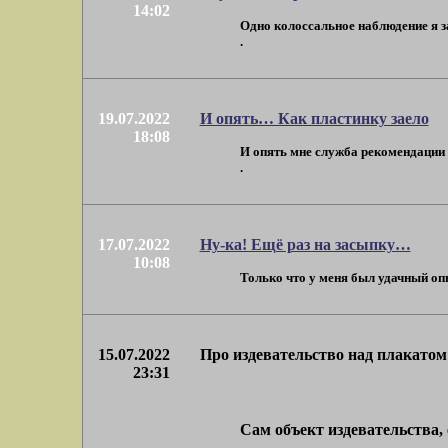
14:02
Одно колоссальное наблюдение я за
.
19.07.2022
И опять… Как пластинку заело
18:08
И опять мне служба рекомендации п
.
17.07.2022
Ну-ка! Ещё раз на засыпку…
10:08
Только что у меня был удачный опыт
15.07.2022
Про издевательство над плакатом
23:31
Сам объект издевательства, е