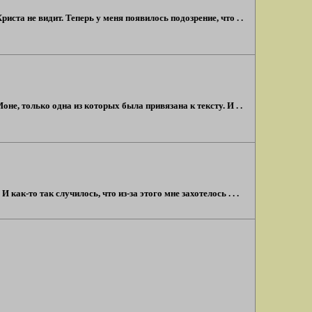
ста не видит. Теперь у меня появилось подозрение, что . .
е, только одна из которых была привязана к тексту. И . .
к-то так случилось, что из-за этого мне захотелось . . .