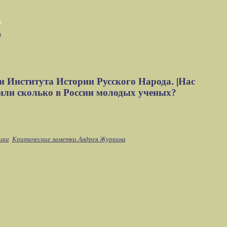
м
и Института Истории Русского Народа.
|
Нас
или сколько в России молодых ученых?
ики
Критические заметки Андрея Журкина