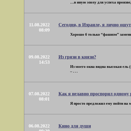
…в иную эпоху для успеха произвед
11.08.2022
Сегодня, в Израиле, я лично ощу
08:09
Хорошо б только “фашизм” заменить
09.08.2022
Из грязи в князи?
14:53
Из моего окна видна высокая ель (
– . . .
07.08.2022
Как я недавно проспорил одному 
08:01
Я просто предложил ему пойти на мо
06.08.2022
Кино для души