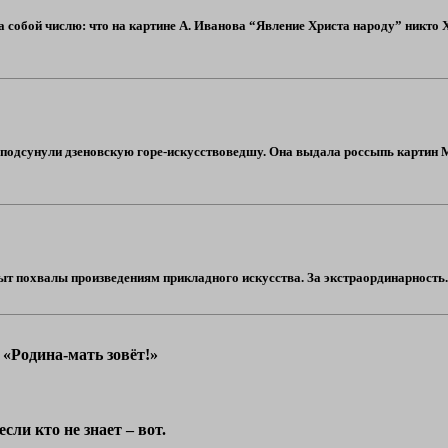
 собой числю: что на картине А. Иванова “Явление Христа народу” никто Хри
одсунули дзеновскую горе-искусствоведшу. Она выдала россыпь картин Мон
 похвалы произведениям прикладного искусства. За экстраординарность. И ка
 «Родина-мать зовёт!»
сли кто не знает – вот.