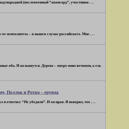
дународной (послевоенный “авангард”, участники . . .
о менталитета – в нашем случае российского. Мне . . .
шные оба. И колышутся. Дерево – вверх-вниз ветвями, а ель
ч, Поллок и Ротко – ерунда
 ответил: “Не убедили”. И он прав. Я поверил, что . . .