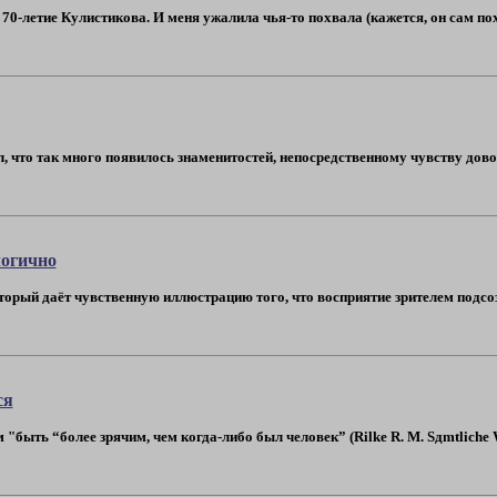
70-летие Кулистикова. И меня ужалила чья-то похвала (кажется, он сам пох
л, что так много появилось знаменитостей, непосредственному чувству дов
логично
оторый даёт чувственную иллюстрацию того, что восприятие зрителем подсо
ся
быть “более зрячим, чем когда-либо был человек” (Rilke R. M. Sдmtliche Werk