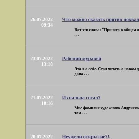
26.07.2022
Что можно сказать против похва
09:34
Вот эти слова: "Принято в общем о
. . .
23.07.2022
Рабочий муравей
13:18
Это я о себе. Стал читать о ново
дана . . .
21.07.2022
Из пальца сосал?
10:16
Мне фамилия художника Андрияка ка
там . . .
20.07.2022
Неужели открытие?!.