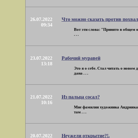
26.07.2022
Что можно сказать против похва
09:34
Вот эти слова: "Принято в общем о
. . .
23.07.2022
Рабочий муравей
13:18
Это я о себе. Стал читать о ново
дана . . .
21.07.2022
Из пальца сосал?
10:16
Мне фамилия художника Андрияка ка
там . . .
20.07.2022
Неужели открытие?!.