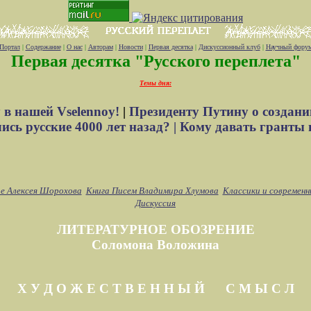
Портал
|
Содержание
|
О нас
|
Авторам
|
Новости
|
Первая десятка
|
Дискуссионный клуб
|
Научный фору
Первая десятка "Русского переплета"
Темы дня:
 в нашей Vselennoy!
|
Президенту Путину о создани
сь русские 4000 лет назад? |
Кому давать гранты 
е Алексея Шорохова
Книга Писем Владимира Хлумова
Классики и современн
Дискуссия
ЛИТЕРАТУРНОЕ ОБОЗРЕНИЕ
Соломона Воложина
Х У Д О Ж Е С Т В Е Н Н Ы Й С М Ы С Л