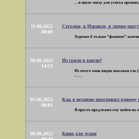
…в иную эпоху для успеха произвед
11.08.2022
Сегодня, в Израиле, я лично ощу
08:09
Хорошо б только “фашизм” заменить
09.08.2022
Из грязи в князи?
14:53
Из моего окна видна высокая ель (
– . . .
07.08.2022
Как я недавно проспорил одному 
08:01
Я просто предложил ему пойти на мо
06.08.2022
Кино для души