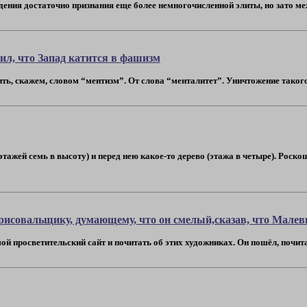
ения достаточно признания еще более немногочисленной элиты, но зато меж
тил, что Запад катится в фашизм
, скажем, словом “ментизм”. От слова “менталитет”. Уничтожение такого-т
этажей семь в высоту) и перед нею какое-то дерево (этажа в четыре). Роско
рисовальщику, думающему, что он смелый,сказав, что Малеви
й просветительский сайт и почитать об этих художниках. Он пошёл, почитал и