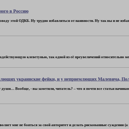
ного в Россию
поводу этой ОДКБ. Ну трудно избавляться от наивности. Ну так вы и не изба
действующую клеветунью, так одной из её преувеличений относительно меня
млющих украинские фейки, и у неприемлющих Малевича, Пол
души… Вообще, - вы заметили, читатель? – что я почти все статьи начинаю 
ляет мне не бояться за свой авторитет и делать рискованные суждения (а кто