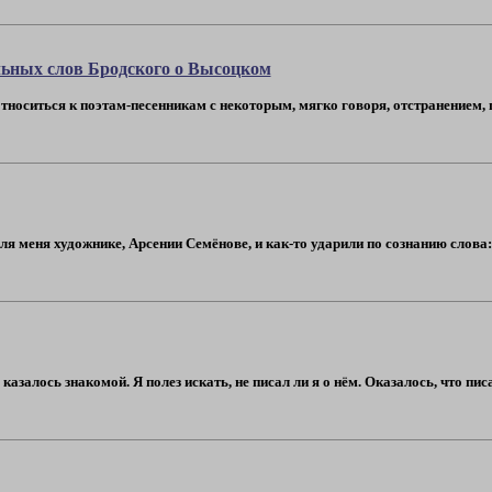
льных слов Бродского о Высоцком
тноситься к поэтам-песенникам с некоторым, мягко говоря, отстранением, 
м для меня художнике, Арсении Семёнове, и как-то ударили по сознанию сл
залось знакомой. Я полез искать, не писал ли я о нём. Оказалось, что пис