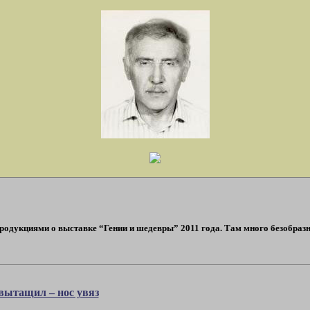
продукциями о выставке “Гении и шедевры” 2011 года. Там много безобразн
 вытащил – нос увяз