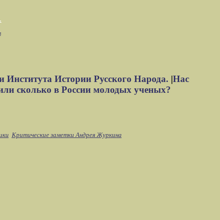
м
и Института Истории Русского Народа.
|
Нас
или сколько в России молодых ученых?
ики
Критические заметки Андрея Журкина