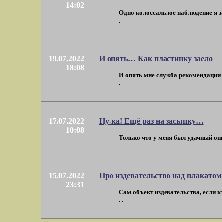
14:02
Одно колоссальное наблюдение я за
.
19.07.2022
И опять… Как пластинку заело
18:08
И опять мне служба рекомендации п
.
17.07.2022
Ну-ка! Ещё раз на засыпку…
10:08
Только что у меня был удачный опыт
15.07.2022
Про издевательство над плакатом
23:31
Сам объект издевательства, если кт
. .