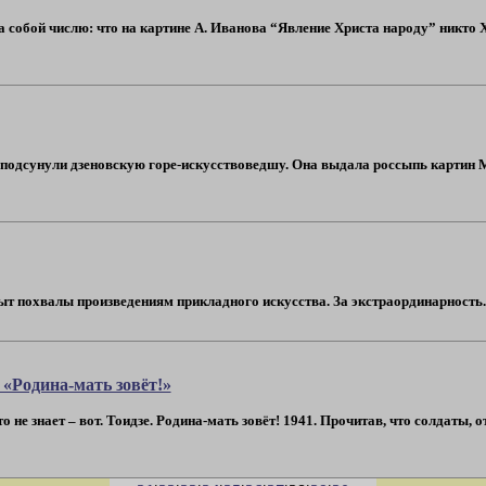
 собой числю: что на картине А. Иванова “Явление Христа народу” никто Хри
одсунули дзеновскую горе-искусствоведшу. Она выдала россыпь картин Мон
 похвалы произведениям прикладного искусства. За экстраординарность. И ка
 «Родина-мать зовёт!»
о не знает – вот. Тоидзе. Родина-мать зовёт! 1941. Прочитав, что солдаты, о