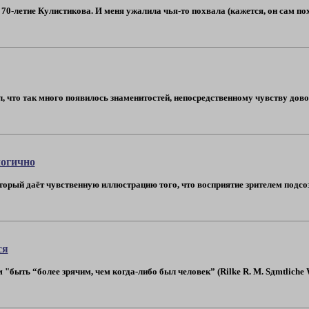
70-летие Кулистикова. И меня ужалила чья-то похвала (кажется, он сам пох
л, что так много появилось знаменитостей, непосредственному чувству дов
логично
оторый даёт чувственную иллюстрацию того, что восприятие зрителем подсо
ся
быть “более зрячим, чем когда-либо был человек” (Rilke R. M. Sдmtliche Werk