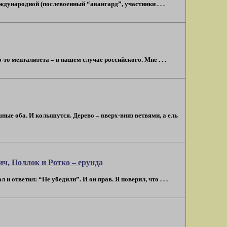
дународной (послевоенный “авангард”, участники . . .
о менталитета – в нашем случае российского. Мне . . .
шные оба. И колышутся. Дерево – вверх-вниз ветвями, а ель
ч, Поллок и Ротко – ерунда
 ответил: “Не убедили”. И он прав. Я поверил, что . . .