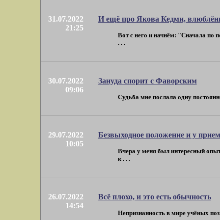
31.07.2022
И ещё про Якова Кедми, влюблён
21:25
Вот с него и начнём: "Сначала по 
. . .
30.07.2022
Зануда спорит с Фаворским
09:06
Судьба мне послала одну постоянно
29.07.2022
Безвыходное положение и у прие
10:05
Вчера у меня был интересный опыт 
к . . .
26.07.2022
Всё плохо, и это есть обычность
14:54
Непризнанность в мире учёных позво