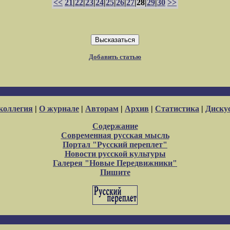
<<
21
|
22
|
23
|
24
|
25
|
26
|
27
|28|
29
|
30
>>
Добавить статью
коллегия
|
О журнале
|
Авторам
|
Архив
|
Статистика
|
Диску
Содержание
Современная русская мысль
Портал "Русский переплет"
Новости русской культуры
Галерея "Новые Передвижники"
Пишите