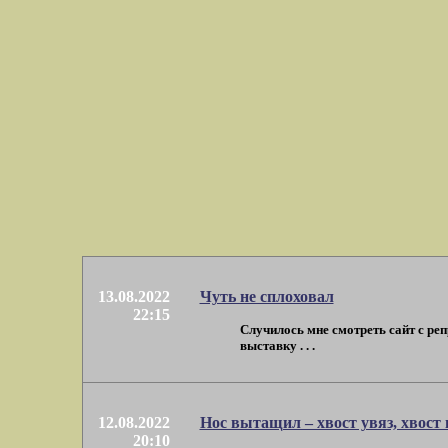
13.08.2022
Чуть не сплоховал
22:15
Случилось мне смотреть сайт с ре
выставку . . .
12.08.2022
Нос вытащил – хвост увяз, хвост
20:10