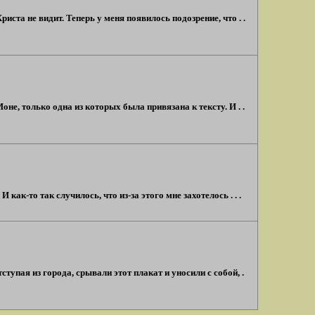
ста не видит. Теперь у меня появилось подозрение, что . .
е, только одна из которых была привязана к тексту. И . .
к-то так случилось, что из-за этого мне захотелось . . .
тступая из города, срывали этот плакат и уносили с собой, .