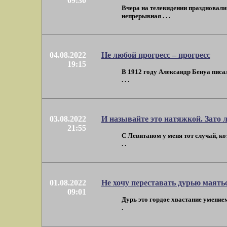
09:30
Вчера на телевидении праздновали 
непрерывная . . .
04.08.2022
Не любой прогресс – прогресс
19:15
В 1912 году Александр Бенуа писа
. . .
03.08.2022
И называйте это натяжкой. Зато 
21:55
С Левитаном у меня тот случай, к
. .
01.08.2022
Не хочу переставать дурью маять
09:01
Дурь это гордое хвастание умением "
.