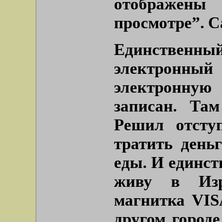
отображен
просмотре”. С
Единственн
электронн
электронную
записан. Там
Решил отсту
тратить день
еды. И единст
живу в Изр
магнитка VIS
другом городе