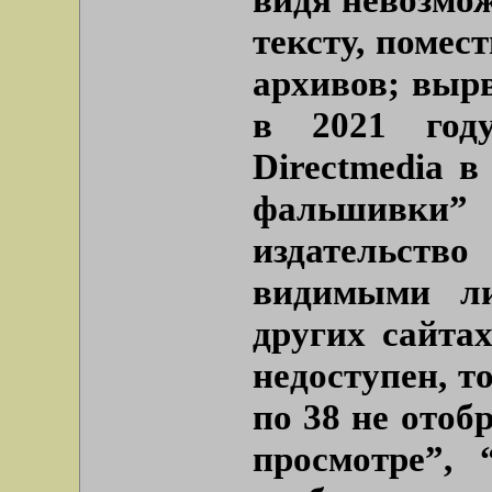
тексту, помес
архивов; выр
в 2021 году
Directmedia в
фальшивки”
издательст
видимыми л
других сайта
недоступен, т
по 38 не ото
просмотре”,