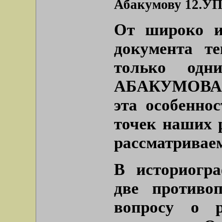
Абакумову 12.УП
От широко и
документа те
только од
АБАКУМОВА (
эта особенно
точек наших 
рассматривае
В историогр
две противо
вопросу о р