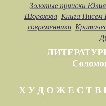
Золотые прииски Юлия
Шорохова
Книга Писем 
современники
Критичес
Д
ЛИТЕРАТУР
Соломо
Х У Д О Ж Е С Т 