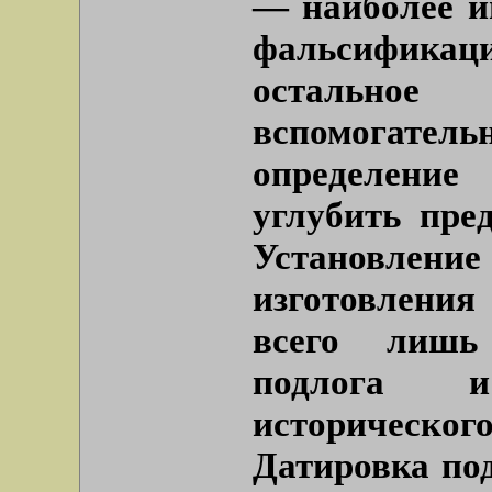
— наиболее и
фальсификаци
остальное
вспомогате
определение
углубить пред
Установле
изготовлени
всего лишь 
подлога и
историческо
Датировка по