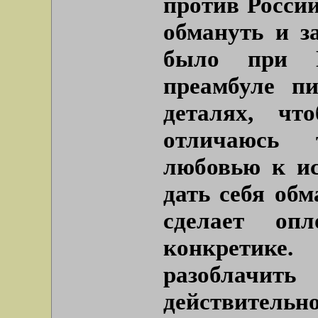
против России
обмануть и з
было при Г
преамбуле п
деталях, чт
отличаюсь 
любовью к ис
дать себя об
сделает оп
конкретике.
разоблачи
действител