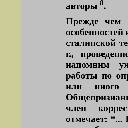
8
авторы
.
Прежде чем 
особенностей 
сталинской т
г., проведе
напомним у
работы по оп
или иного и
Общепризнанн
член- корре
отмечает: “..