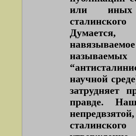
или иных 
сталинского
Думается,
навязываемо
называем
“антисталин
научной среде
затрудняет п
правде. На
непредвзят
сталинского