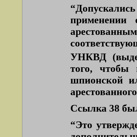
“
Допускали
применении 
арестован
соответству
УНКВД
(выде
того, чтобы
шпионской ил
арестованного и
Ссылка 38 бы
“Это утвержд
дополните