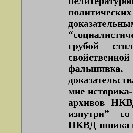
нелитературо
политических
доказательны
“социалистич
грубой сти
свойственной 
фальшивк
доказательств
мне историка
архивов НКВ
изнутри” со
НКВД-шника в 