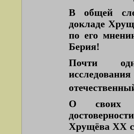
В общей сл
докладе Хрущ
по его мнени
Берия!
Почти одн
исследов
отечественны
О своих 
достоверност
Хрущёва ХХ с