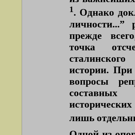
1
. Однако до
личности...”
прежде всег
точка отсч
сталинског
истории. При
вопросы реп
составных
исторических
лишь отдель
Одной из опо