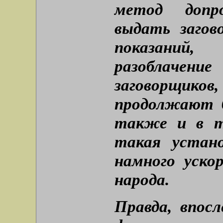
метод допр
выдать загов
показаний,
разоблачен
заговорщи
продолжают б
также и в т
такая устано
намного ускор
народа.
Правда, впос