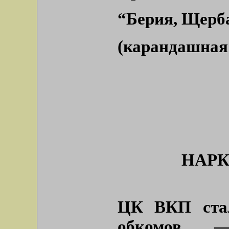
“Берия, Щерба
(карандашная
НАРК
ЦК ВКП стал
обкомов —