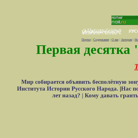
Портал
|
Содержание
|
О нас
|
Авторам
|
Но
Первая десятка 
Т
Мир собирается объявить бесполётную зон
Института Истории Русского Народа.
|
Нас п
лет назад? |
Кому давать грант