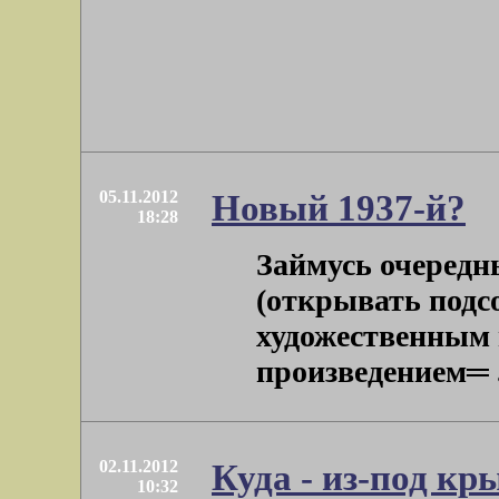
05.11.2012
Новый 1937-й?
18:28
Займусь очередн
(открывать подсо
художественным 
произведением═ . 
02.11.2012
Куда - из-под кр
10:32