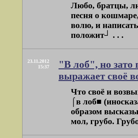
Любо, братцы, л
песня о кошмаре,
волю, и написать
положит┘ . . .
23.11.2012
"В лоб", но зато
15:37
выражает своё в
Что своё и возв
⌠в лоб■ (иносказ
образом высказыв
мол, грубо. Грубо 