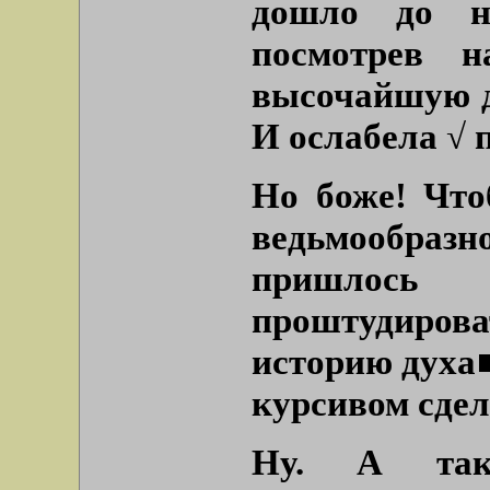
дошло до н
посмотрев н
высочайшую д
И ослабела √ 
Но боже! Что
ведьмообраз
пришлос
проштудирова
историю духа■
курсивом сде
Ну. А так