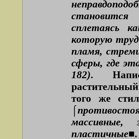
неправдопо
становится
сплетаясь к
которую трудн
пламя, стреми
сферы, где э
182)
. Напи
растительный
того же сти
⌠противост
массивные,
пластичные■
.