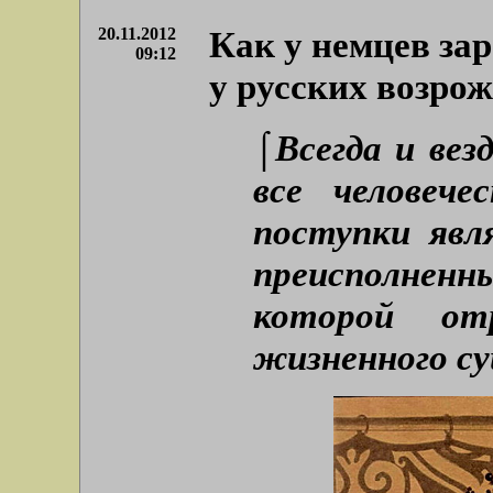
20.11.2012
Как у немцев за
09:12
у русских возрож
⌠Всегда и везд
все человеч
поступки явл
преисполнен
которой от
жизненного су