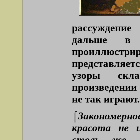
рассуждение
дальше в 
проиллюс
представля
узоры скл
произведении 
не так играют
⌠Закономерно
красота не и
столь же м