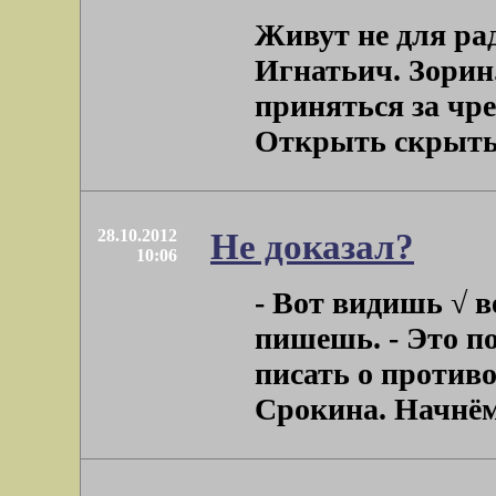
Живут не для рад
Игнатьич. Зорин
приняться за чр
Открыть скрытый
28.10.2012
Не доказал?
10:06
- Вот видишь √ в
пишешь. - Это по
писать о против
Срокина. Начнём с