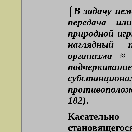
⌠В задачу нем
передача ил
природной игр
наглядный 
организма ≈ 
подчеркиван
субстанци
противополож
182)
.
Касательн
становящегос