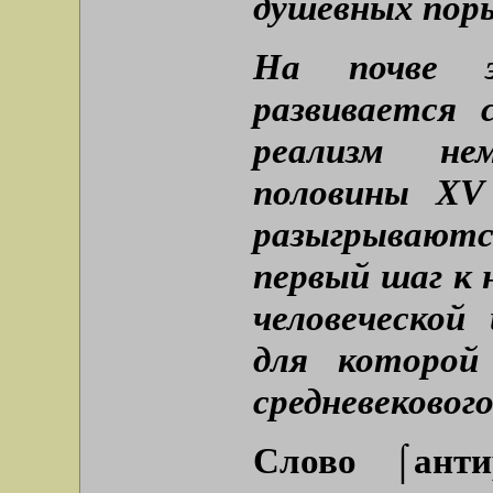
душевных поры
На почве э
развивается 
реализм не
половины XV
разыгрывают
первый шаг к 
человеческой
для которой
средневековог
Слово ⌠ант