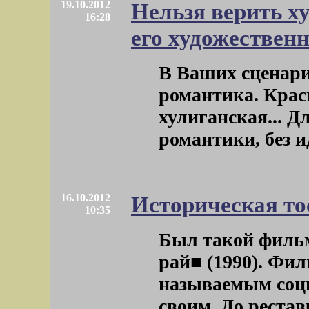
19.10.2012
Нельзя верить ху
16:28
его художественн
В Ваших сценари
романтика. Красн
хулиганская... Д
романтики, без ид
16.10.2012
Историческая то
10:35
Был такой фильм
рай■ (1990). Фи
называемым соци
своим. До рестав