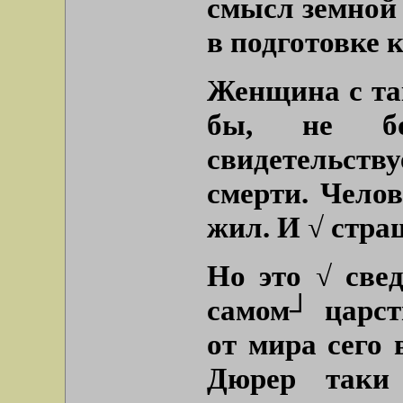
смысл земной 
в подготовке 
Женщина с так
бы, не бо
свидетельст
смерти. Чело
жил. И √ стра
Но это √ све
самом┘ царст
от мира сего 
Дюрер таки 