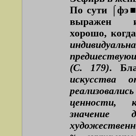
По сути ⌠фэ■
выражен и
хорошо, когд
индивиду
предшествую
(С. 179)
. Б
искусства 
реализовали
ценности, 
значение д
художественн