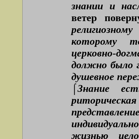
знании и нас
ветер повер
религиозном
которому т
церковно-д
должно было г
душевное пере
⌠Знание ес
риторическ
представл
индивидуально
жизнью цел