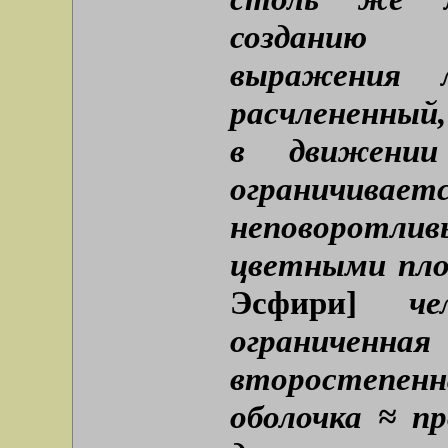
созданию 
выражения л
расчлененный
в движении 
огранич
неповоротли
цветными пло
Эсфири]
чел
ограниченна
второстепен
оболочка ≈ п