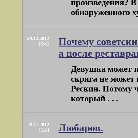
произведения? В
обнаруженного ху
29.12.2012
Почему советски
16:41
а после реставра
Девушка может п
скряга не может 
Рескин. Потому ч
который . . .
29.11.2012
Любаров.
15:24