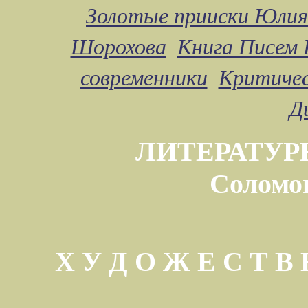
Золотые прииски Юлия
Шорохова
Книга Писем 
современники
Критичес
Д
ЛИТЕРАТУР
Соломо
Х У Д О Ж Е С Т 