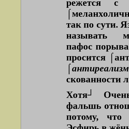
режется с
⌠меланхолич
так по сути. 
называть м
пафос порыв
просится ⌠ант
⌠антиреализ
скованности л
Хотя┘ Очень
фальшь отнош
потому, что
Эсфирь в жёны