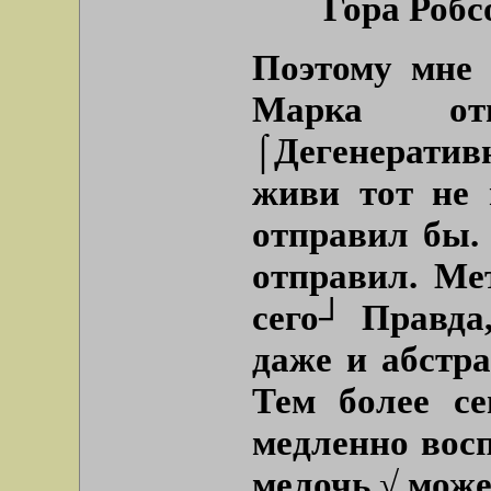
Гора Робсо
Поэтому мне 
Марка от
⌠Дегенерати
живи тот не 
отправил бы.
отправил. Ме
сего┘ Правда
даже и абстра
Тем более се
медленно восп
мелочь √ може