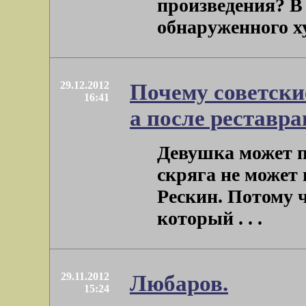
произведения? В
обнаруженного ху
29.12.2012
Почему советски
16:41
а после реставра
Девушка может п
скряга не может 
Рескин. Потому ч
который . . .
29.11.2012
Любаров.
15:24