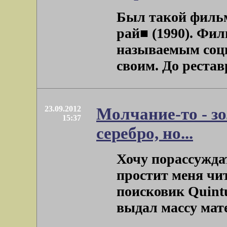
Был такой фильм
рай■ (1990). Фи
называемым соци
своим. До рестав
23.09.2012
Молчание-то - зо
15:37
серебро, но...
Хочу порассужда
простит меня чит
поисковик Quintu
выдал массу матер