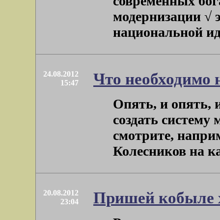
современных бог
модернизации √ э
национальной иде
24.08.2012
Что необходимо 
15:47
Опять, и опять, 
создать систему 
смотрите, напри
Колесников на как
20.08.2012
Пришей кобыле х
23:04