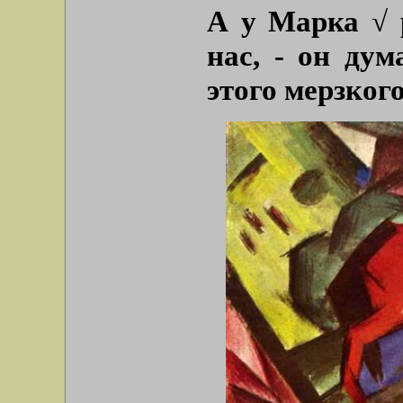
А у Марка √ 
нас, - он дум
этого мерзкого