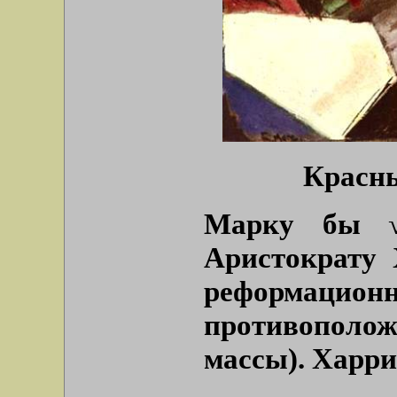
Красны
Марку бы √
Аристократу 
реформацио
противопол
массы). Харр