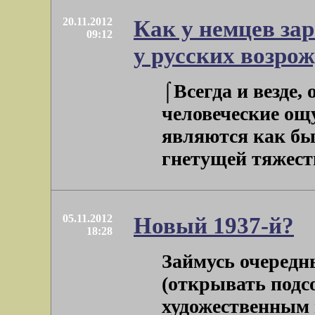
20.11.2012
Как у немцев за
09:12
у русских возрож
⌠Всегда и везде, 
человеческие ощ
являются как б
гнетущей тяжести,
05.11.2012
Новый 1937-й?
18:28
Займусь очередн
(открывать подсо
художественным 