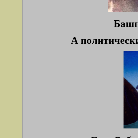
Башн
А политически