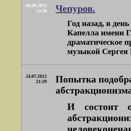
04.08.2012
Чепуров.
14:58
Год назад, в ден
Капелла имени Г
драматическое п
музыкой Сергея П
24.07.2012
Попытка подобр
21:29
абстракционизма
И состоит 
абстра
человеконена