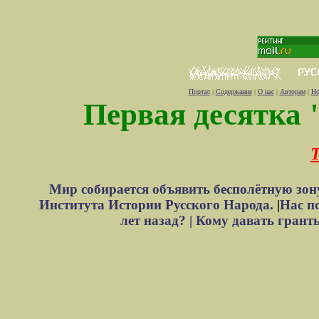
Портал
|
Содержание
|
О нас
|
Авторам
|
Но
Первая десятка 
Т
Мир собирается объявить бесполётную зон
Института Истории Русского Народа.
|
Нас п
лет назад? |
Кому давать грант