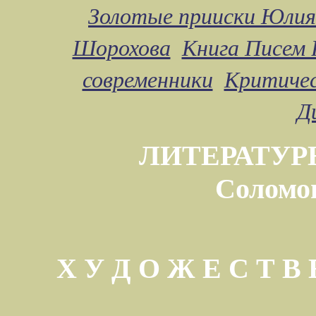
Золотые прииски Юлия
Шорохова
Книга Писем 
современники
Критичес
Д
ЛИТЕРАТУР
Соломо
Х У Д О Ж Е С Т 