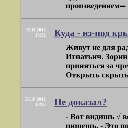
произведением═ . 
02.11.2012
Куда - из-под кр
10:32
Живут не для рад
Игнатьич. Зорин
приняться за чр
Открыть скрытый
28.10.2012
Не доказал?
10:06
- Вот видишь √ в
пишешь. - Это по