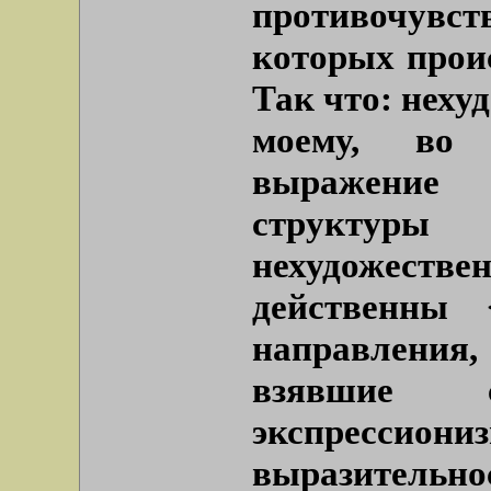
противочув
которых прои
Так что: нехуд
моему, во 
выражение 
структуры
нехудожест
действенны 
направлени
взявшие с
экспресси
выразительнос