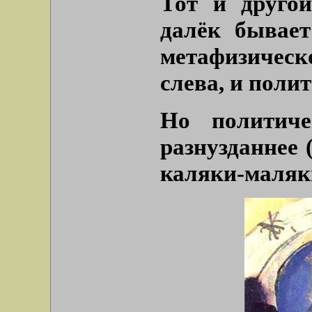
Тот и друго
далёк бывает
метафизическ
слева, и поли
Но политиче
разнузданнее 
каляки-маляки