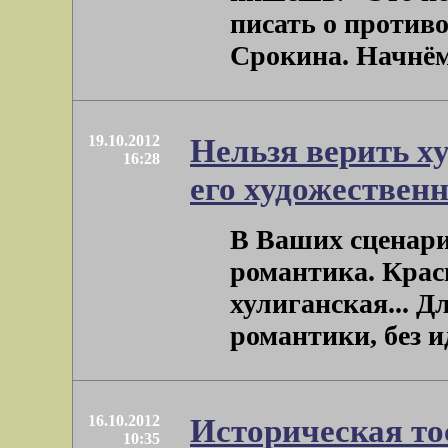
писать о против
Срокина. Начнём с
19.10.2012
Нельзя верить ху
16:28
его художественн
В Ваших сценари
романтика. Красн
хулиганская... Д
романтики, без ид
16.10.2012
Историческая то
10:35