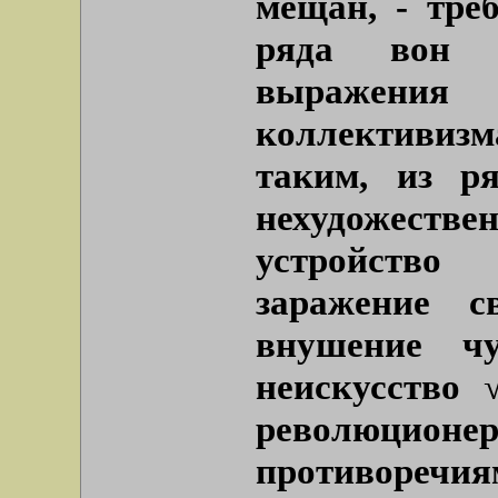
мещан, - тре
ряда вон 
выражени
коллективиз
таким, из р
нехудожеств
устройство
заражение с
внушение ч
неискусство 
революционе
противо