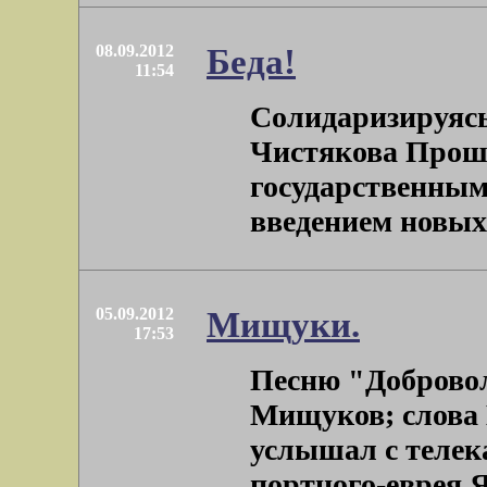
08.09.2012
Беда!
11:54
Солидаризируясь
Чистякова Прошу
государственным
введением новых .
05.09.2012
Мищуки.
17:53
Песню "Доброво
Мищуков; слова 
услышал с телек
портного-еврея Я 