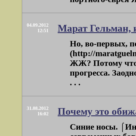
04.09.2012
Марат Гельман, 
12:51
Но, во-первых, п
(http://maratguel
ЖЖ? Потому что
прогресса. Заодн
. . .
31.08.2012
Почему это обиж
16:02
Синие носы. ⌠Ин