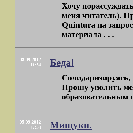
Хочу порассуждать
меня читатель). П
Quintura на запро
материала . . .
08.09.2012
Беда!
11:54
Солидаризируясь,
Прошу уволить мен
образовательным ст
05.09.2012
Мищуки.
17:53