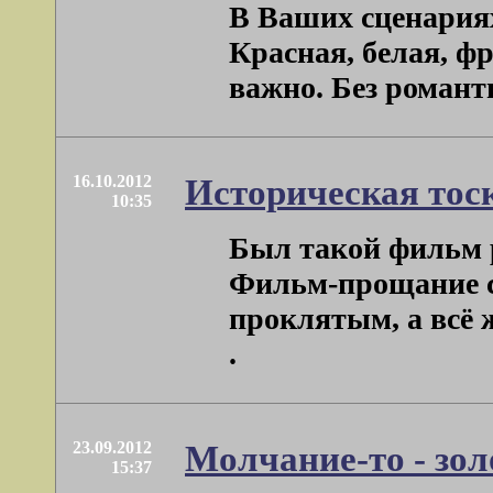
В Ваших сценариях
Красная, белая, фр
важно. Без романти
16.10.2012
Историческая тоск
10:35
Был такой фильм р
Фильм-прощание с
проклятым, а всё ж
.
23.09.2012
Молчание-то - золот
15:37