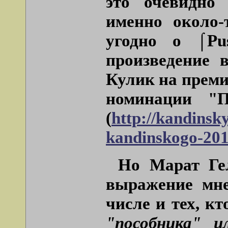
это очевидно 
именно около
угодно о ⌠
Pu
произведение 
Кулик на преми
номинации "П
(
http://kandinsk
kandinskogo-201
Но Марат Ге
выражение мне
числе и тех, к
"пособника" и