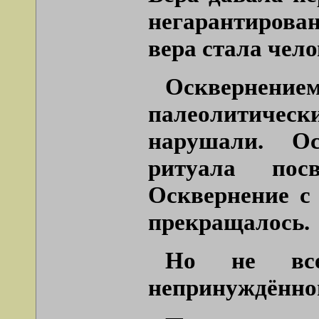
негарантирова
вера стала чело
Оскверне
палеолитическ
нарушали. О
ритуала пос
Осквернение с 
прекращалось.
Но не все
непринуждённо