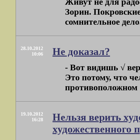
Живут не для радос
Зорин. Покровские
сомнительное дело
28.10.2012
Не доказал?
10:06
- Вот видишь √ ве
Это потому, что че
противоположном се
19.10.2012
Нельзя верить худ
16:28
художественного п