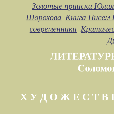
Золотые прииски Юлия
Шорохова
Книга Писем 
современники
Критичес
Д
ЛИТЕРАТУР
Соломо
Х У Д О Ж Е С Т 