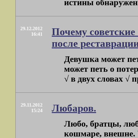
истины обнаруженн
29.12.2012
Почему советские
16:41
после реставрации
Девушка может пет
может петь о поте
√ в двух словах √ п
29.11.2012
Любаров.
15:24
Любо, братцы, люб
кошмаре, внешне. Ч