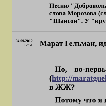
Песню "Доброволь
слова Морозова (с
"Шансон". У "крут
04.09.2012
Марат Гельман, ид
12:51
Но, во-перв
(
http://maratgue
в ЖЖ?
Потому что я 