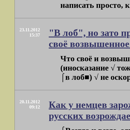
написать просто, к
23.11.2012
"В лоб", но зато 
15:37
своё возвышенное
Что своё и возвыш
(иносказание √ то
⌠в лоб■) √ не оскор
20.11.2012
Как у немцев заро
09:12
русских возрождае