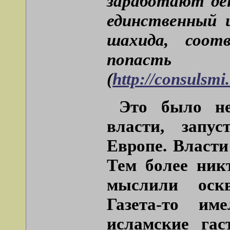
заработают ден
единственный 
шахида, соот
попа
(
http://consulsmi
Это было не
власти, запу
Европе. Власти
Тем более никт
мыслили оскв
Газета-то и
исламские гас