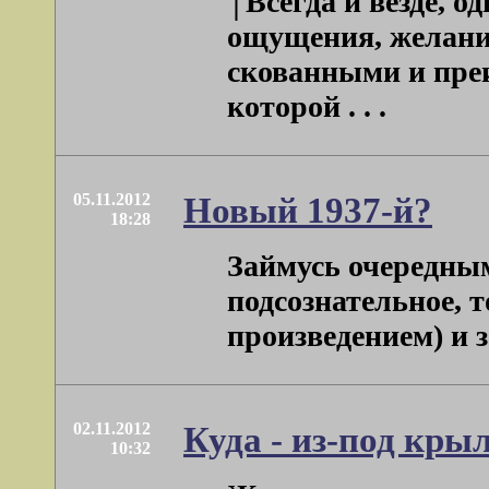
⌠Всегда и везде, о
ощущения, желани
скованными и пре
которой . . .
05.11.2012
Новый 1937-й?
18:28
Займусь очередны
подсознательное, 
произведением) и з
02.11.2012
Куда - из-под кры
10:32