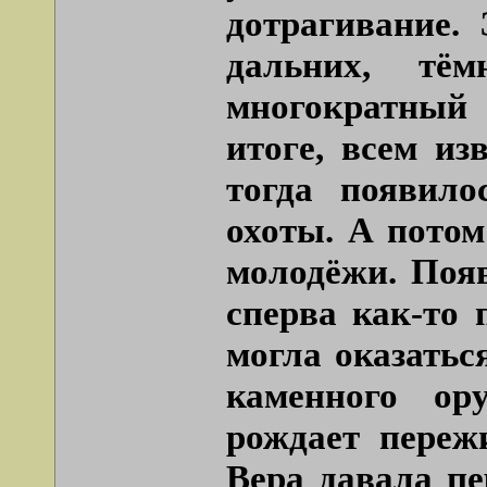
дотрагивание.
дальних, тё
многократный
итоге, всем из
тогда появило
охоты. А пото
молодёжи. Появ
сперва как-то
могла оказатьс
каменного ор
рождает переж
Вера давала п