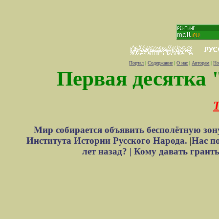
Портал
|
Содержание
|
О нас
|
Авторам
|
Но
Первая десятка 
Т
Мир собирается объявить бесполётную зон
Института Истории Русского Народа.
|
Нас п
лет назад? |
Кому давать грант