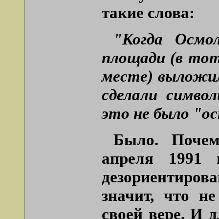
такие слова:
"Когда Осмо
площади (в то
месте) выложил
сделали симво
это не было "о
Было. Поче
апреля 1991 
дезориентиро
значит, что н
своей вере. И 