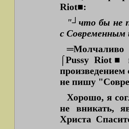
Riot
■:
"┘что бы не п
с Современным
═
Молчаливо 
⌠
Pussy
Riot
■ в
произведением 
не пишу "Совре
Хорошо, я со
не вникать, я
Христа Спасит