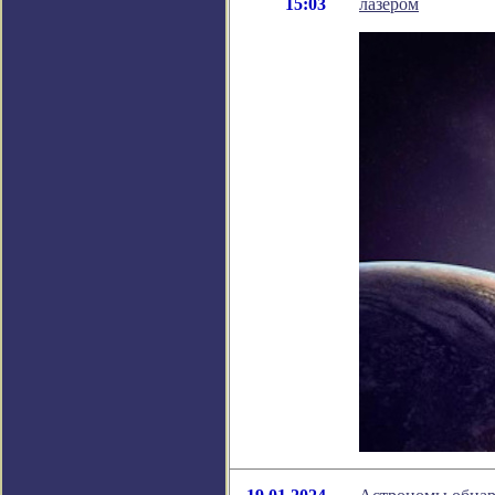
15:03
лазером