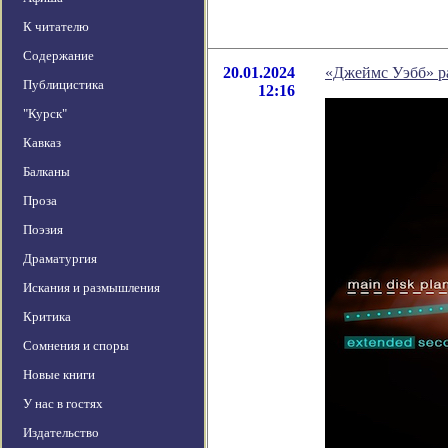
К читателю
Содержание
20.01.2024
«Джеймс Уэбб» р
Публицистика
12:16
"Курск"
Кавказ
Балканы
Проза
Поэзия
Драматургия
Искания и размышления
Критика
Сомнения и споры
Новые книги
У нас в гостях
Издательство