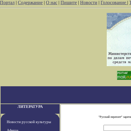
Портал
|
Содержание
|
О нас
|
Пишите
|
Новости
|
Голосование
|
ЛИТЕРАТУРА
"Русский переплет" заре
Новости русской культуры
Афиша