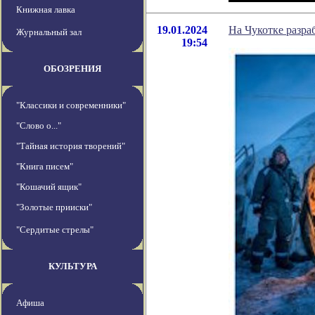
Книжная лавка
19.01.2024
На Чукотке разра
Журнальный зал
19:54
ОБОЗРЕНИЯ
"Классики и современники"
"Слово о..."
"Тайная история творений"
"Книга писем"
"Кошачий ящик"
"Золотые прииски"
"Сердитые стрелы"
КУЛЬТУРА
Афиша