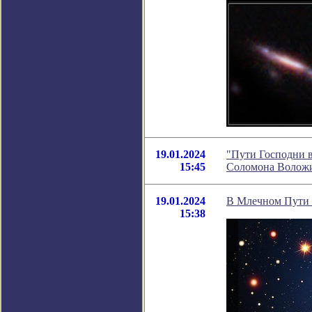
19.01.2024
"Пути Господни в
15:45
Соломона Волож
19.01.2024
В Млечном Пути н
15:38