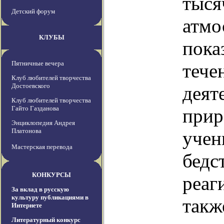
тыся
Детский форум
атмо
КЛУБЫ
пока
Пятничные вечера
тече
Клуб любителей творчества
Достоевского
деят
Клуб любителей творчества
Гайто Газданова
прир
Энциклопедия Андрея
Платонова
учен
Мастерская перевода
бедс
КОНКУРСЫ
реаг
За вклад в русскую
культуру публикациями в
такж
Интернете
Литературный конкурс