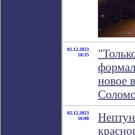
02.12.2023
"Тольк
18:35
формал
новое 
Соломо
02.12.2023
Нептун
16:08
красног