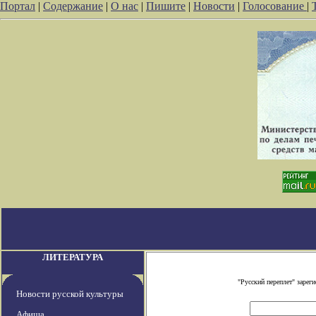
Портал
|
Содержание
|
О нас
|
Пишите
|
Новости
|
Голосование
|
ЛИТЕРАТУРА
"Русский переплет" заре
Новости русской культуры
Афиша