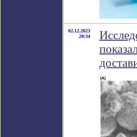
02.12.2023
Исслед
20:34
показа
достав