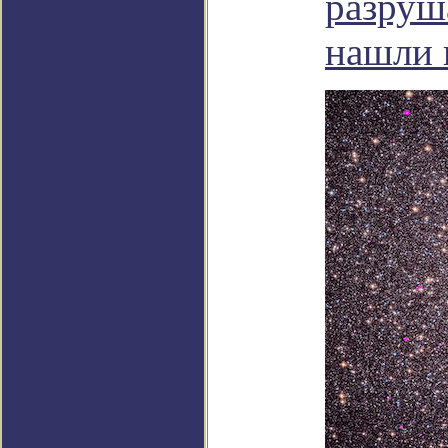
разруш
нашли 