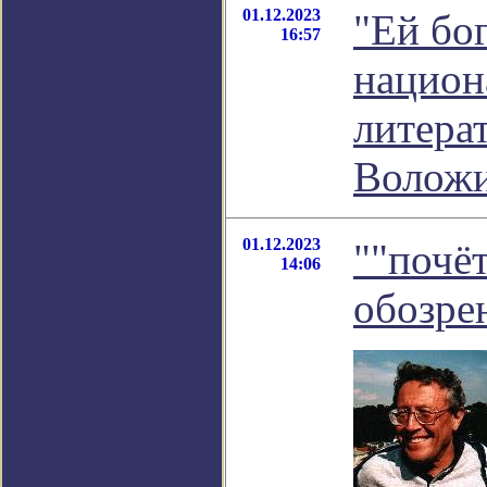
01.12.2023
"Ей бог
16:57
национ
литера
Волож
01.12.2023
""почёт
14:06
обозре