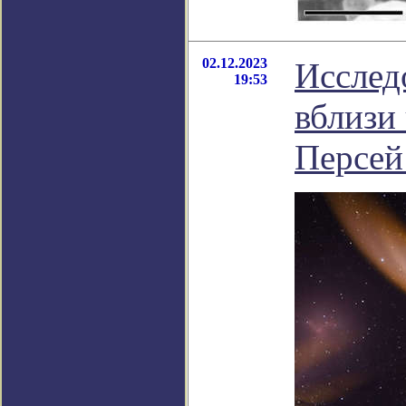
02.12.2023
Исслед
19:53
вблизи
Персей