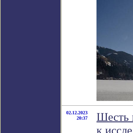
02.12.2023
Шесть 
20:37
к иссл