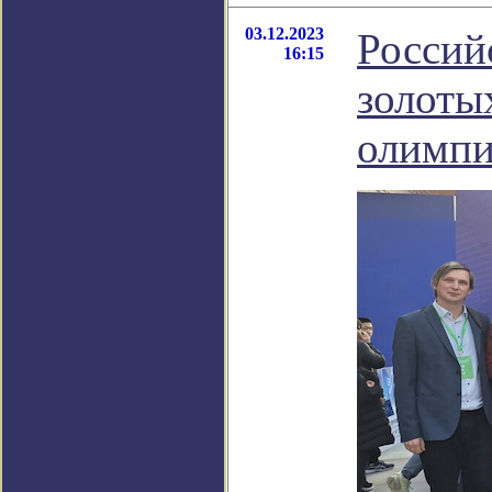
03.12.2023
Россий
16:15
золоты
олимпи