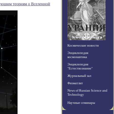
вующим теориям о Вселенной
Космические новости
Энциклопедия
космонавтика
Энциклопедия
"Естествознание"
Журнальный зал
Физматлит
News of Russian Science and
Technology
Научные семинары