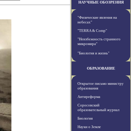
НАУЧНЫЕ ОБОЗРЕНИЯ
"Физические явления на
небесах"
"TERRA & Comp"
"Неизбежность странного
микромира"
"Биология и жизнь"
ОБРАЗОВАНИЕ
Открытое письмо министру
образования
Антиреформа
Соросовский
образовательный журнал
Биология
Науки о Земле