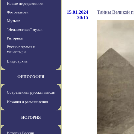
Новые передвжиники
15.01.2024
Тайны Великой п
Фотогалерея
20:15
Музыка
"Неизвестные" музеи
Риторика
Русские храмы и
монастыри
Видеоархив
ФИЛОСОФИЯ
Современная русская мысль
Искания и размышления
ИСТОРИЯ
История России