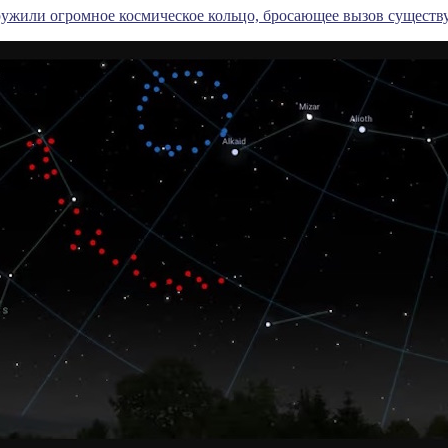
ужили огромное космическое кольцо, бросающее вызов сущест