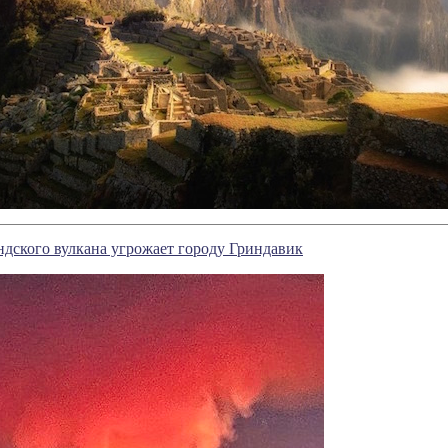
дского вулкана угрожает городу Гриндавик