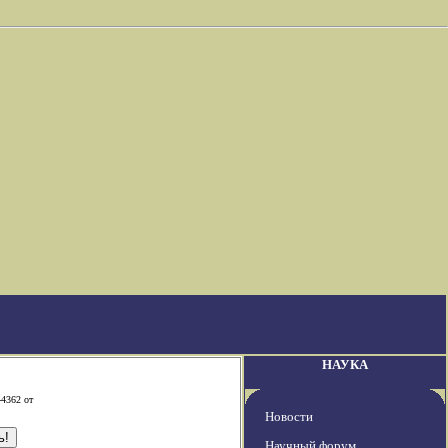
НАУКА
-4362 от
Новости
Научный форум