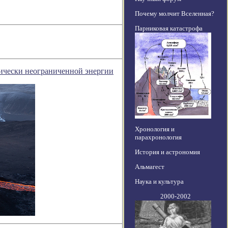
Почему молчит Вселенная?
Парниковая катастрофа
ически неограниченной энергии
Хронология и
парахронология
История и астрономия
Альмагест
Наука и культура
2000-2002