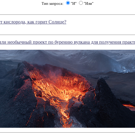
Тип запроса:
"И"
"Или"
ет кислорода, как горит Солнце?
или необычный проект по бурению вулкана для получения практ