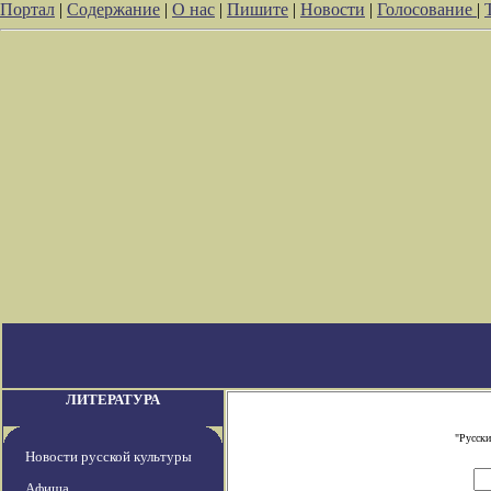
Портал
|
Содержание
|
О нас
|
Пишите
|
Новости
|
Голосование
|
ЛИТЕРАТУРА
"Русски
Новости русской культуры
Афиша