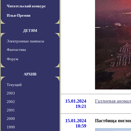
Читательский конкурс
Илья-Премия
ДЕТЯМ
Электронные пампасы
Фантастика
Форум
АРХИВ
Текущий
2003
15.01.2024
Галлиевая аномал
2002
19:21
2001
2000
15.01.2024
Пастбища погло
18:59
1999