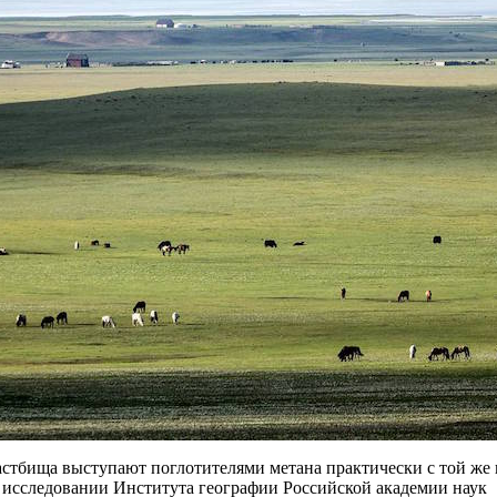
астбища выступают поглотителями метана практически с той же 
в исследовании Института географии Российской академии наук