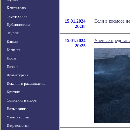
К читателю
Содержание
15.01.2024
Если в космосе н
Публицистика
20:38
"Курск"
15.01.2024
Ученые представ
Кавказ
20:25
Балканы
Проза
Поэзия
Драматургия
Искания и размышления
Критика
Сомнения и споры
Новые книги
У нас в гостях
Издательство