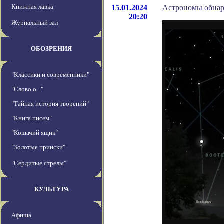
Книжная лавка
15.01.2024
Астрономы обнар
20:20
Журнальный зал
ОБОЗРЕНИЯ
"Классики и современники"
"Слово о..."
"Тайная история творений"
"Книга писем"
"Кошачий ящик"
"Золотые прииски"
"Сердитые стрелы"
КУЛЬТУРА
Афиша