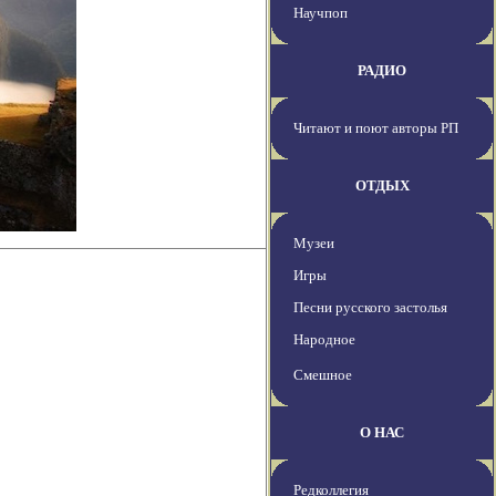
Научпоп
РАДИО
Читают и поют авторы РП
ОТДЫХ
Музеи
Игры
Песни русского застолья
Народное
Смешное
О НАС
Редколлегия