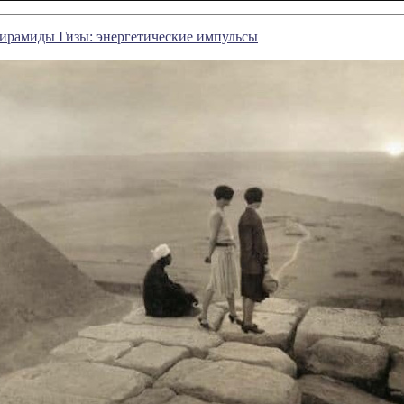
ирамиды Гизы: энергетические импульсы