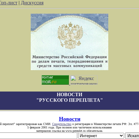
Топ-лист
|
Дискуссия
НОВОСТИ
"РУССКОГО ПЕРЕПЛЕТА"
Новости
й переплет" зарегистрирован как СМИ.
Свидетельство
о регистрации в Министерстве печати РФ: Эл. #77
5 февраля 2001 года. При полном или частичном использовании
материалов ссылка на www.pereplet.ru обязательна.