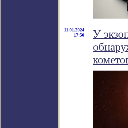
11.01.2024
У экзо
17:50
обнару
комето