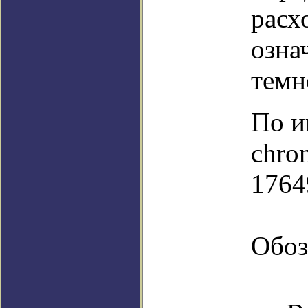
расх
озна
темн
По и
chro
1764
Обоз