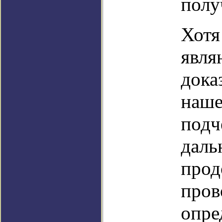
полу
Хотя
явля
дока
наше
подч
даль
прод
пров
опре