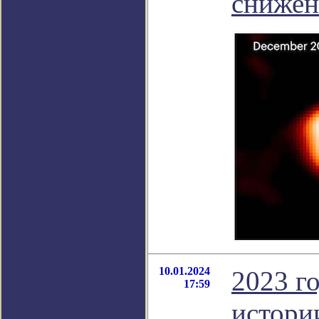
снижен
10.01.2024
2023 г
17:59
истори