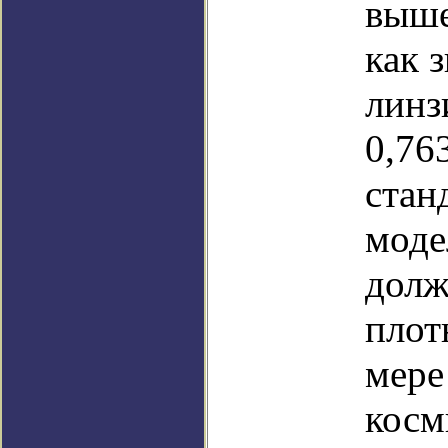
выше
как 
линз
0,76
стан
моде
долж
плот
мере
косм