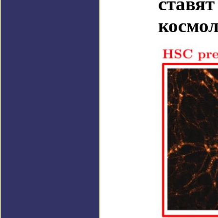
ставят
космол