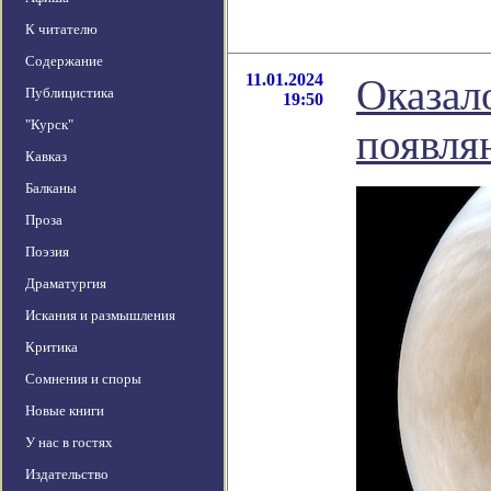
К читателю
Содержание
11.01.2024
Оказал
Публицистика
19:50
"Курск"
появля
Кавказ
Балканы
Проза
Поэзия
Драматургия
Искания и размышления
Критика
Сомнения и споры
Новые книги
У нас в гостях
Издательство