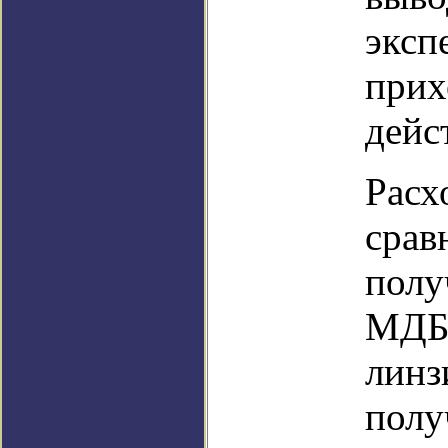
эксп
прих
дейс
Расх
срав
полу
МДБ 
линз
полу