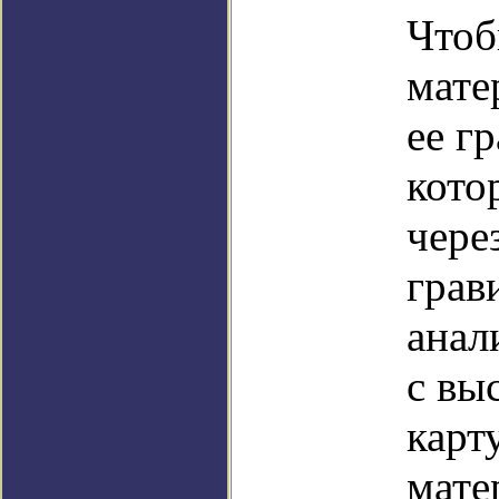
Чтоб
мате
ее г
кото
чере
грав
анал
с вы
карт
мате