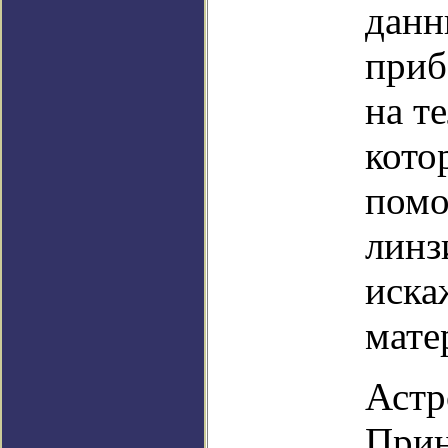
данн
приб
на т
кото
помо
линз
иска
мате
Астр
Прин