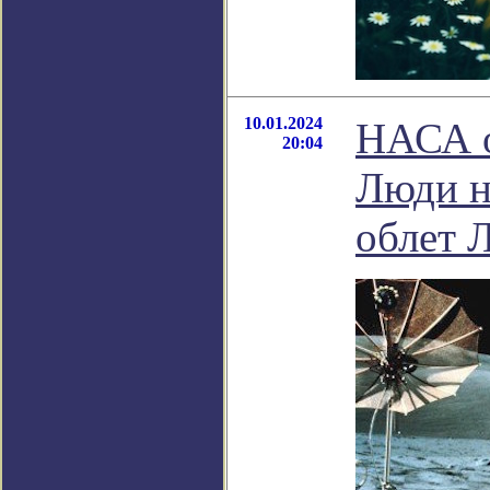
10.01.2024
НАСА о
20:04
Люди не
облет 