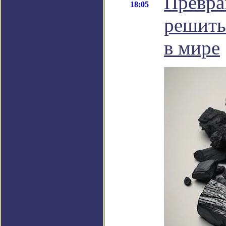
Превра
18:05
решить
в мире