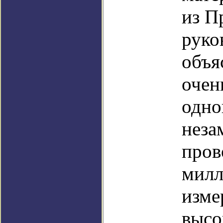
из П
руко
объя
очен
одно
неза
пров
милл
изме
высо