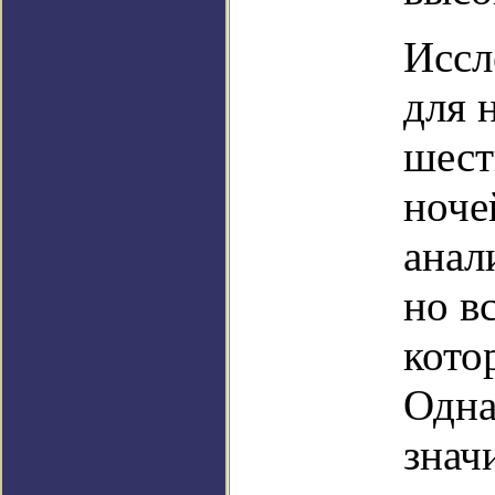
Иссл
для 
шест
ноче
анал
но в
кото
Одна
знач