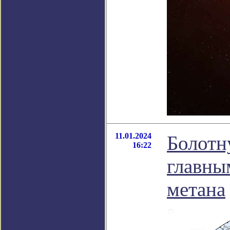
11.01.2024
Болотн
16:22
главны
метана