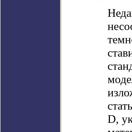
Неда
несо
темн
став
стан
моде
изло
стат
D, у