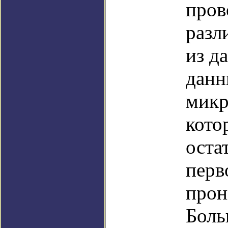
пров
разл
из д
данн
микр
кото
оста
перв
прон
Боль