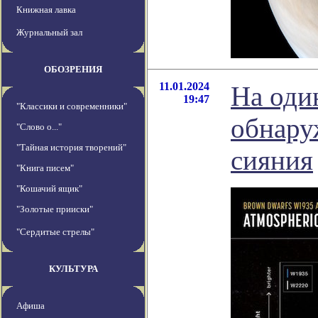
Книжная лавка
Журнальный зал
ОБОЗРЕНИЯ
11.01.2024
На оди
19:47
"Классики и современники"
обнару
"Слово о..."
"Тайная история творений"
сияния
"Книга писем"
"Кошачий ящик"
"Золотые прииски"
"Сердитые стрелы"
КУЛЬТУРА
Афиша