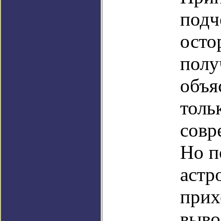
подч
осто
полу
объя
толь
совр
Но п
астр
прих
выво