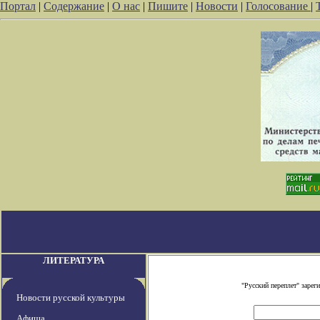
Портал
|
Содержание
|
О нас
|
Пишите
|
Новости
|
Голосование
|
ЛИТЕРАТУРА
"Русский переплет" заре
Новости русской культуры
Афиша