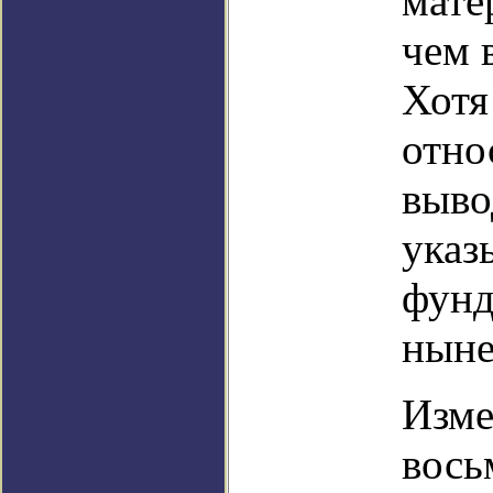
мате
чем 
Хотя
отно
выво
указ
фунд
ныне
Изме
вось