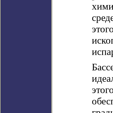
хими
сред
этог
иско
испа
Басс
идеа
этог
обес
град