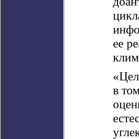
доан
цикл
инфо
ее р
клим
«Цел
в то
оцен
есте
угле