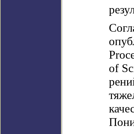
резу
Согл
опуб
Proc
of S
рени
тяже
каче
Пони