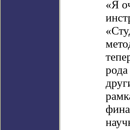
«Я о
инст
«Сту
мето
тепе
рода
друг
рамк
фина
науч