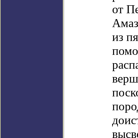
от П
Амаз
из п
помо
расп
верш
поск
поро
доис
высв