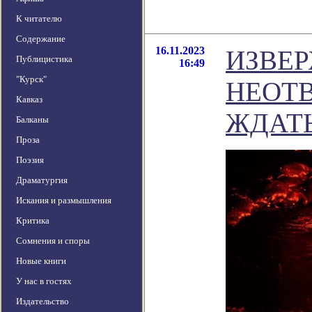
К читателю
Содержание
16.11.2023
ИЗВЕ
Публицистика
16:49
"Курск"
НЕОТВ
Кавказ
ЖДАТЬ
Балканы
Проза
Поэзия
Драматургия
Искания и размышления
Критика
Сомнения и споры
Новые книги
У нас в гостях
Издательство