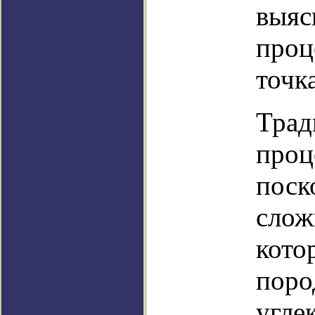
выяс
проц
точк
Трад
проц
поск
слож
кото
поро
угле