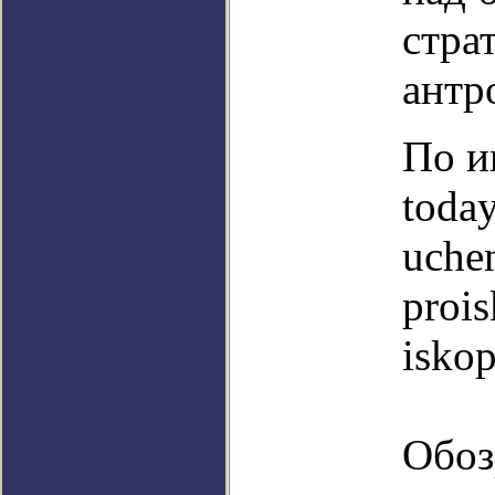
стра
антр
По и
today
uche
prois
isko
Обоз