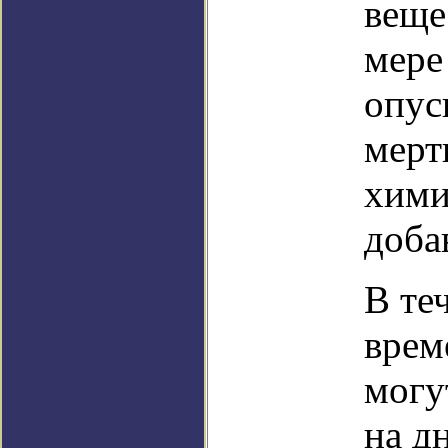
веще
мере
опус
мерт
хими
доба
В те
врем
могу
на д