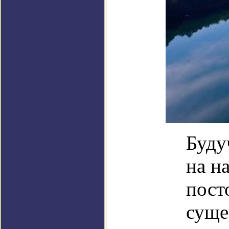
Буду
на н
пост
суще