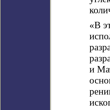
коли
«В э
испо
разр
разр
и Ма
осно
рени
иско