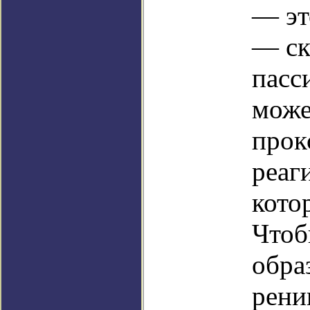
— эт
— ск
пасс
може
прок
реаг
кото
Чтоб
обра
рени