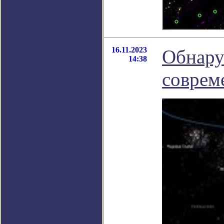
16.11.2023
Обнару
14:38
соврем