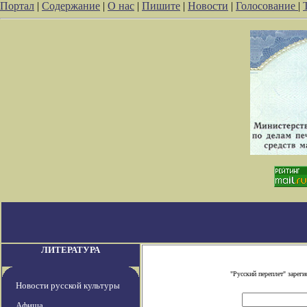
Портал
|
Содержание
|
О нас
|
Пишите
|
Новости
|
Голосование
|
ЛИТЕРАТУРА
"Русский переплет" заре
Новости русской культуры
Афиша