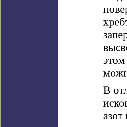
пове
хреб
запе
высв
этом
можн
В от
иско
азот