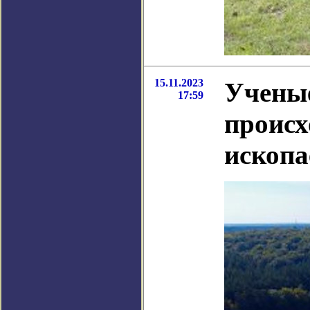
15.11.2023
Ученые
17:59
происх
ископа