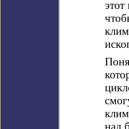
этот
чтоб
клим
иско
Поня
кото
цикл
смог
клим
над 