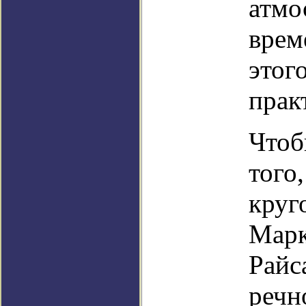
атмо
врем
этог
прак
Чтоб
того
круг
Марк
Райс
речн