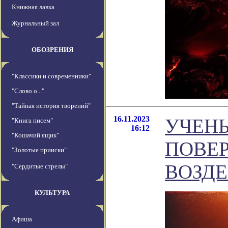
Книжная лавка
Журнальный зал
ОБОЗРЕНИЯ
"Классики и современники"
"Слово о..."
"Тайная история творений"
16.11.2023
УЧЕНЫ
"Книга писем"
16:12
"Кошачий ящик"
ПОВЕ
"Золотые прииски"
ВОЗДЕ
"Сердитые стрелы"
КУЛЬТУРА
Афиша