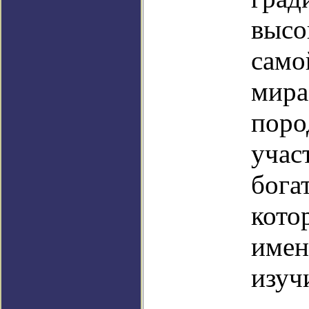
высо
само
мира
поро
учас
бога
кото
имен
изуч