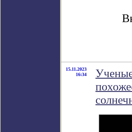
В
15.11.2023
Ученые
16:34
похоже
солнеч