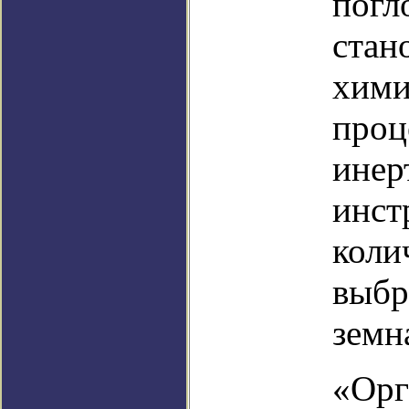
погл
стан
хими
проц
инер
инст
коли
выбр
земн
«Орг