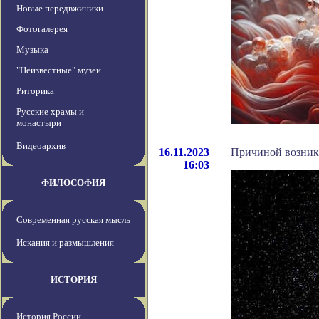
Новые передвжиники
Фотогалерея
Музыка
"Неизвестные" музеи
Риторика
Русские храмы и
монастыри
Видеоархив
16.11.2023
Причиной возник
16:03
ФИЛОСОФИЯ
Современная русская мысль
Искания и размышления
ИСТОРИЯ
История России