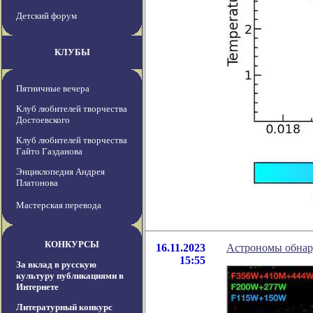
Детский форум
КЛУБЫ
Пятничные вечера
Клуб любителей творчества
Достоевского
Клуб любителей творчества
Гайто Газданова
Энциклопедия Андрея
Платонова
Мастерская перевода
КОНКУРСЫ
16.11.2023
Астрономы обнар
15:55
За вклад в русскую
культуру публикациями в
Интернете
Литературный конкурс