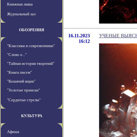
Книжная лавка
Журнальный зал
ОБОЗРЕНИЯ
16.11.2023
УЧЕНЫЕ ВЫЯСН
16:12
"Классики и современники"
"Слово о..."
"Тайная история творений"
"Книга писем"
"Кошачий ящик"
"Золотые прииски"
"Сердитые стрелы"
КУЛЬТУРА
Афиша