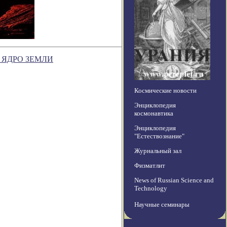
 ЯДРО ЗЕМЛИ
Космические новости
Энциклопедия
космонавтика
Энциклопедия
"Естествознание"
Журнальный зал
Физматлит
News of Russian Science and
Technology
Научные семинары