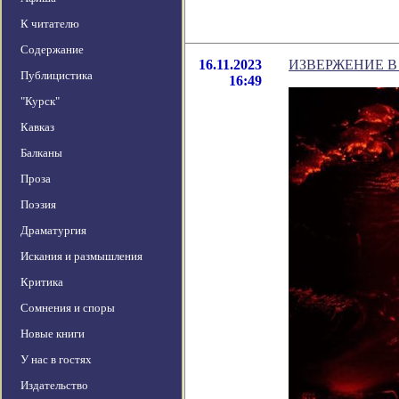
К читателю
Содержание
16.11.2023
ИЗВЕРЖЕНИЕ В
Публицистика
16:49
"Курск"
Кавказ
Балканы
Проза
Поэзия
Драматургия
Искания и размышления
Критика
Сомнения и споры
Новые книги
У нас в гостях
Издательство