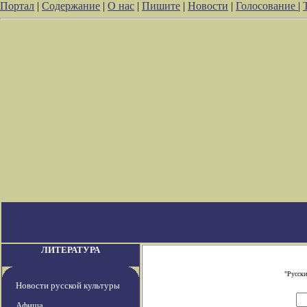
Портал
|
Содержание
|
О нас
|
Пишите
|
Новости
|
Голосование
|
ЛИТЕРАТУРА
"Русски
Новости русской культуры
Афиша