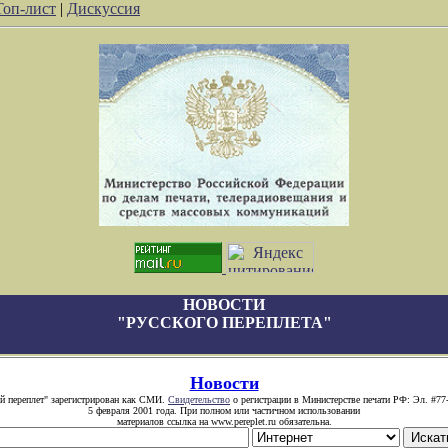
Топ-лист
|
Дискуссия
НОВОСТИ
"РУССКОГО ПЕРЕПЛЕТА"
Новости
й переплет" зарегистрирован как СМИ.
Свидетельство
о регистрации в Министерстве печати РФ: Эл. #77
5 февраля 2001 года. При полном или частичном использовании
материалов ссылка на www.pereplet.ru обязательна.