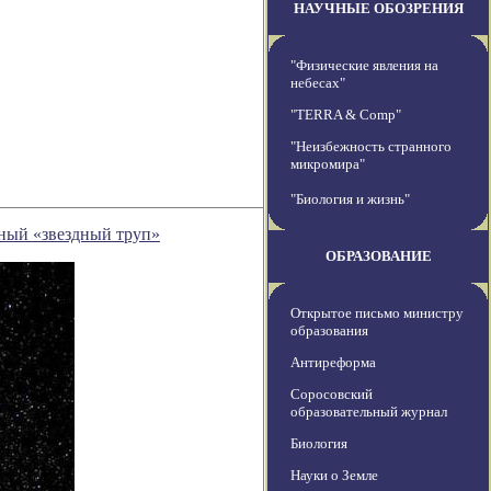
НАУЧНЫЕ ОБОЗРЕНИЯ
"Физические явления на
небесах"
"TERRA & Comp"
"Неизбежность странного
микромира"
"Биология и жизнь"
ный «звездный труп»
ОБРАЗОВАНИЕ
Открытое письмо министру
образования
Антиреформа
Соросовский
образовательный журнал
Биология
Науки о Земле