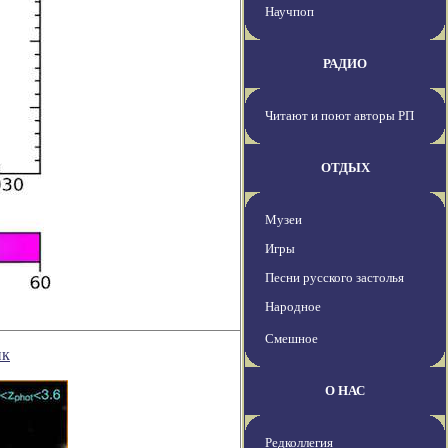
Научпоп
РАДИО
Читают и поют авторы РП
ОТДЫХ
Музеи
Игры
Песни русского застолья
Народное
Смешное
ик
О НАС
Редколлегия