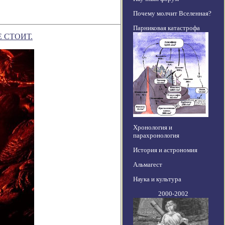
Почему молчит Вселенная?
Парниковая катастрофа
 СТОИТ.
Хронология и
парахронология
История и астрономия
Альмагест
Наука и культура
2000-2002